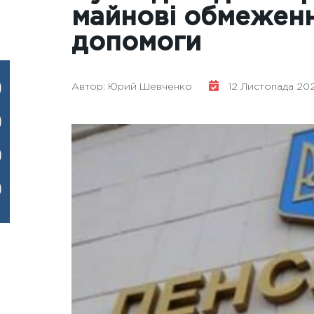
майнові обмеженн
допомоги
Автор: Юрий Шевченко
12 Листопада 202