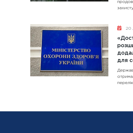
продов
захисту
20 
«Дост
розши
додал
для с
Держав
отрима
перелік