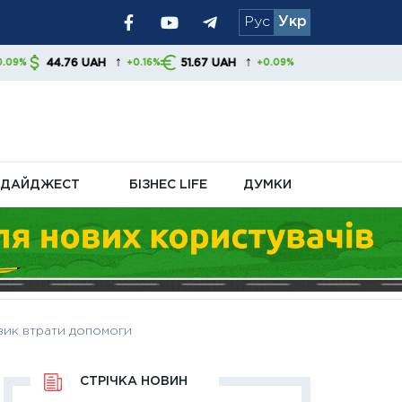
Рус
Укр
я уряду та
↑
↑
UAH
51.67 UAH
+0.16%
+0.09%
ДАЙДЖЕСТ
БІЗНЕС LIFE
ДУМКИ
изик втрати допомоги
СТРІЧКА НОВИН