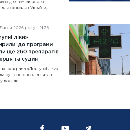
жив дію тимчасового
 для громадян України,...
Липня 2026 року - 21:36
упні ліки»
рили: до програми
и ще 260 препаратів
ерця та судин
на програма «Доступні ліки»
ла суттєве оновлення: до
у додали...