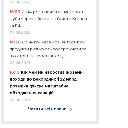
07.08.2026
30.03.2026
16:53
США розширили санкції проти
11:26
Золото по $
Куби через військові зв’язки з Китаєм
$80: час купуват
та РФ
прибуток?
07.08.2026
12.03.2026
16:20
Осінь принесе нові витрати: які
11:27
Економіка Ук
продукти ризикують подорожчати та
що змінилося за 4
що стоїть за зростанням цін
перспективи розв
07.08.2026
стабільності
16:16
Кім Чен Ин наростив іноземні
24.02.2026
доходи до рекордних $22 млрд:
11:26
Споживання 
розвідка фіксує масштабне
2025–2026: струк
обходження санкцій
заощадження та л
07.08.2026
оцінками KSE Inst
Читати всі новини
18.02.2026
11:27
Зарплати на
— хто диктує умо