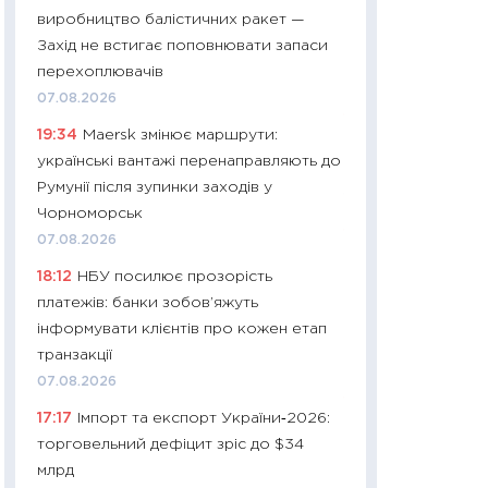
11:32
Більше зао
виробництво балістичних ракет —
впевненості: як 
Захід не встигає поповнювати запаси
поведінка україн
перехоплювачів
27.04.2026
07.08.2026
11:28
Чому їжа зн
19:34
Maersk змінює маршрути:
як змінився прод
українські вантажі перенаправляють до
українців у 2026 
Румунії після зупинки заходів у
13.04.2026
Чорноморськ
11:29
Скільки нас
07.08.2026
великодній кошик
18:12
НБУ посилює прозорість
власний розраху
платежів: банки зобов’яжуть
набору порівняно
інформувати клієнтів про кожен етап
оцінкою
транзакції
06.04.2026
07.08.2026
11:24
Скільки кош
17:17
Імпорт та експорт України‑2026:
стримування у 202
торговельний дефіцит зріс до $34
розмови з Майко
млрд
арифметики пер