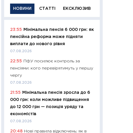
НОВИНИ
СТАТТІ
ЕКСКЛЮЗИВ
23:55
Мінімальна пенсія 6 000 грн: як
11:29
Якісна інфо
пенсійна реформа може підняти
успішного інвест
виплати до нового рівня
21.07.2026
07.08.2026
11:26
Як заробити
22:55
ПФУ посилює контроль за
дохідність, ризик
пенсіями: кого перевірятимуть у першу
державних обліга
чергу
08.07.2026
07.08.2026
11:20
Ціна здоров’
21:55
Мінімальна пенсія зросла до 6
медицина майбут
000 грн: коли можливе підвищення
витрати людей
до 12 000 грн — позиція уряду та
01.07.2026
економістів
11:24
Професії ма
07.08.2026
рухається освіта 
20:48
Нові правила відключень: як в
платитимуть біл