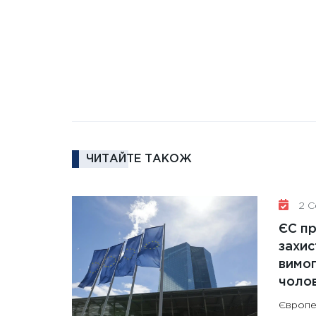
ЧИТАЙТЕ ТАКОЖ
2 Се
ЄС п
захис
вимо
чолов
Європе