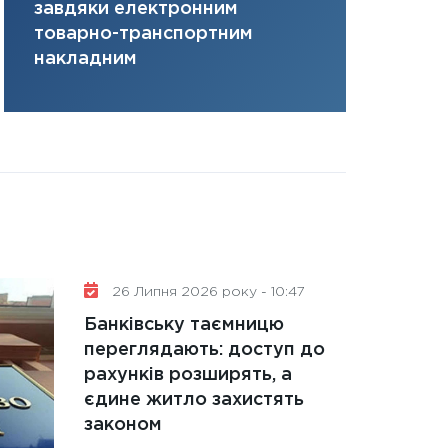
завдяки електронним
там, де ви
31.12.2025
товарно-транспортним
Читати в
накладним
26 Липня 2026 року - 10:47
Банківську таємницю
переглядають: доступ до
рахунків розширять, а
єдине житло захистять
законом