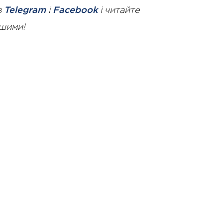
в
Telegram
і
Facebook
і читайте
ршими!
10 Січня 2025 року - 8:52
Бізнес-Діалог: Вплив
штучного інтелекту на
діяльність рад директорів