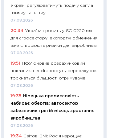
Україні регулюватимуть подачу світла
29.06.2026
взимку та влітку
11:27
Вступ-2026 в
07.08.2026
контракту, топ ун
20:34
Україна просить у ЄС €220 млн
правила для абіту
для агросектору: експортні обмеження
23.06.2026
вже створюють ризики для виробників
11:29
Долар по 51,5
07.08.2026
тисяч: що наспра
19:51
ПФУ оновив розрахунковий
Бюджетна деклар
показник: пенсії зростуть, перерахунок
19.06.2026
торкнеться більшості отримувачів
11:22
Кадровий деф
07.08.2026
вакансії: що зав
19:35
Німецька промисловість
найму
набирає обертів: автосектор
11.06.2026
забезпечив третій місяць зростання
11:27
Дорожчає ще
виробництва
промислові ціни з
07.08.2026
30.04.2026
19:34
Світові ЗМІ: Росія нарощує