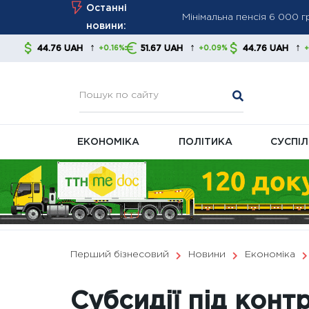
Мінімальна пенсія 6 000 
Skip
Останні
ПФУ посилює контроль за
to
новини:
Мінімальна пенсія зросла
content
↑
↑
↑
UAH
51.67 UAH
44.76 UAH
51.67 
+0.16%
+0.09%
+0.16%
економістів
ЕКОНОМІКА
ПОЛІТИКА
СУСПІ
Перший бізнесовий
Новини
Економіка
Субсидії під конт