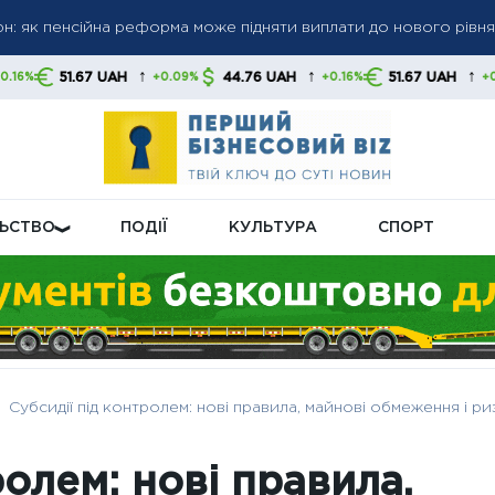
грн: як пенсійна реформа може підняти виплати до нового рівня
 пенсіями: кого перевірятимуть у першу чергу
 до 6 000 грн: коли можливе підвищення до 12 000 грн — позиці
↑
↑
↑
UAH
44.76 UAH
51.67 UAH
44.76 
+0.09%
+0.16%
+0.09%
ЛЬСТВО
ПОДІЇ
КУЛЬТУРА
СПОРТ
Субсидії під контролем: нові правила, майнові обмеження і р
ролем: нові правила,