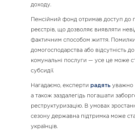
доходу.
Пенсійний фонд отримав доступ до п
реєстрів, що дозволяє виявляти неві
фактичним способом життя. Помилки 
домогосподарства або відсутність д
комунальні послуги — усе це може с
субсидії.
Нагадаємо, експерти
радять
уважно п
а також заздалегідь погашати заборг
реструктуризацію. В умовах зростан
сезону державна підтримка може ст
українців.