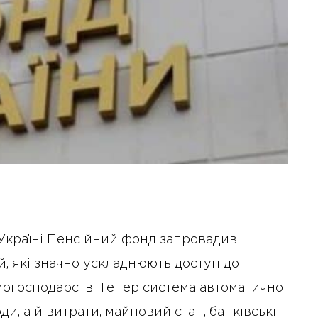
Україні Пенсійний фонд запровадив
й, які значно ускладнюють доступ до
могосподарств. Тепер система автоматично
и, а й витрати, майновий стан, банківські