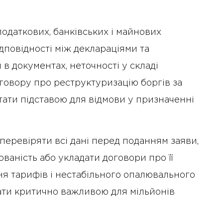
одаткових, банківських і майнових
дповідності між деклараціями та
в документах, неточності у складі
оговору про реструктуризацію боргів за
тати підставою для відмови у призначенні
еревіряти всі дані перед поданням заяви,
ованість або укладати договори про її
ня тарифів і нестабільного опалювального
ати критично важливою для мільйонів