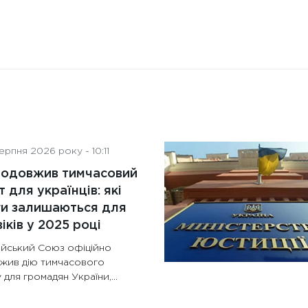
рпня 2026 року - 10:11
родовжив тимчасовий
т для українців: які
ги залишаються для
іків у 2025 році
йський Союз офіційно
жив дію тимчасового
 для громадян України,...