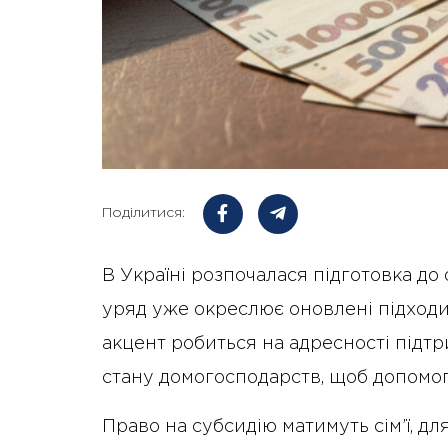
Поділитися:
В Україні розпочалася підготовка до
уряд уже окреслює оновлені підход
акцент робиться на адресності підт
стану домогосподарств, щоб допомога
Право на субсидію матимуть сім’ї, д