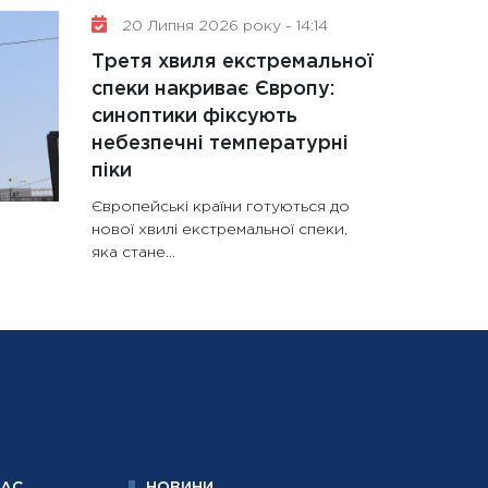
20 Липня 2026 року - 14:14
Третя хвиля екстремальної
спеки накриває Європу:
синоптики фіксують
небезпечні температурні
піки
Європейські країни готуються до
нової хвилі екстремальної спеки,
яка стане...
НАС
НОВИНИ