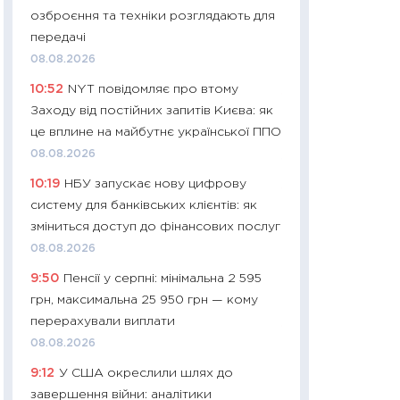
11:32
Більше зао
озброєння та техніки розглядають для
впевненості: як 
передачі
поведінка україн
08.08.2026
27.04.2026
10:52
NYT повідомляє про втому
11:28
Чому їжа зн
Заходу від постійних запитів Києва: як
як змінився прод
це вплине на майбутнє української ППО
українців у 2026 
08.08.2026
13.04.2026
10:19
НБУ запускає нову цифрову
11:29
Скільки нас
систему для банківських клієнтів: як
великодній кошик
зміниться доступ до фінансових послуг
власний розраху
08.08.2026
набору порівняно
9:50
Пенсії у серпні: мінімальна 2 595
оцінкою
грн, максимальна 25 950 грн — кому
06.04.2026
перерахували виплати
11:24
Скільки кош
08.08.2026
стримування у 202
9:12
У США окреслили шлях до
розмови з Майко
завершення війни: аналітики
арифметики пер