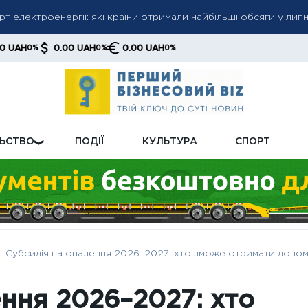
т електроенергії: які країни отримали найбільші обсяги у липн
ро угоду з Іраном найближчими днями: Бессент підтвердив ак
0.00 UAH
0.00 UAH
0%
0%
морі різко скоротили експорт казахської нафти: поставки впа
ЛЬСТВО
ПОДІЇ
КУЛЬТУРА
СПОРТ
Субсидія на опалення 2026–2027: хто зможе отримати допомо
ення 2026–2027: хто