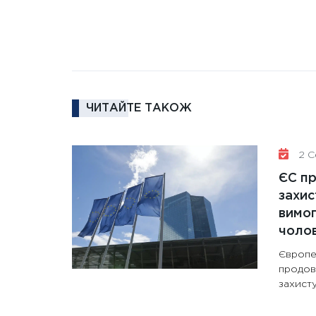
ЧИТАЙТЕ ТАКОЖ
2 Се
ЄС п
захис
вимо
чолов
Європе
продов
захисту