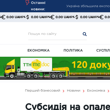
Skip
Останні
Україна збільшила експор
to
новини:
США можуть оголосити п
content
 UAH
0.00 UAH
0.00 UAH
0.00 UAH
0.00 UAH
0%
0%
0%
0%
0%
переговори
Атаки дронів у Чорному 
ЕКОНОМІКА
ПОЛІТИКА
СУСПІ
Перший бізнесовий
Новини
Економіка
Субсидія на опал