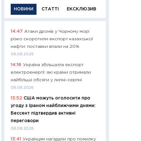
НОВИНИ
СТАТТІ
ЕКСКЛЮЗИВ
14:47
Атаки дронів у Чорному морі
11:29
Якісна інфо
різко скоротили експорт казахської
успішного інвест
нафти: поставки впали на 20%
21.07.2026
08.08.2026
11:26
Як заробити
14:16
Україна збільшила експорт
дохідність, ризик
електроенергії: які країни отримали
державних обліга
найбільші обсяги у липні–серпні
08.07.2026
08.08.2026
11:20
Ціна здоров’
13:52
США можуть оголосити про
медицина майбут
угоду з Іраном найближчими днями:
витрати людей
Бессент підтвердив активні
01.07.2026
переговори
11:24
Професії ма
08.08.2026
рухається освіта 
13:41
Українцям нагадали про помилку
платитимуть біл