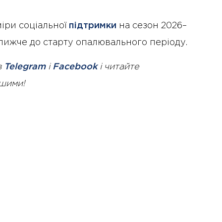
міри соціальної
підтримки
на сезон 2026–
лижче до старту опалювального періоду.
в
Telegram
і
Facebook
і читайте
ршими!