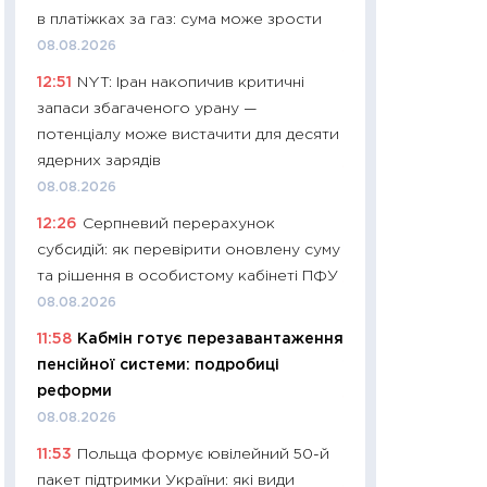
в платіжках за газ: сума може зрости
29.06.2026
08.08.2026
11:27
Вступ-2026 в
12:51
NYT: Іран накопичив критичні
контракту, топ ун
запаси збагаченого урану —
правила для абіту
потенціалу може вистачити для десяти
23.06.2026
ядерних зарядів
11:29
Долар по 51,5
08.08.2026
тисяч: що наспра
12:26
Серпневий перерахунок
Бюджетна деклар
субсидій: як перевірити оновлену суму
19.06.2026
та рішення в особистому кабінеті ПФУ
11:22
Кадровий деф
08.08.2026
вакансії: що зав
11:58
Кабмін готує перезавантаження
найму
пенсійної системи: подробиці
11.06.2026
реформи
11:27
Дорожчає ще
08.08.2026
промислові ціни з
11:53
Польща формує ювілейний 50-й
30.04.2026
пакет підтримки України: які види