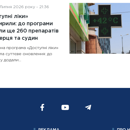
Липня 2026 року - 21:36
упні ліки»
рили: до програми
и ще 260 препаратів
ерця та судин
на програма «Доступні ліки»
ла суттєве оновлення: до
у додали...
РЕКЛАМА
ПРО 