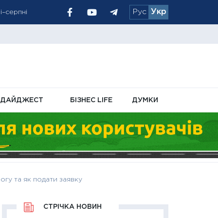
Рус
Укр
і–серпні
тивні
ли на 20%
ДАЙДЖЕСТ
БІЗНЕС LIFE
ДУМКИ
гу та як подати заявку
СТРІЧКА НОВИН