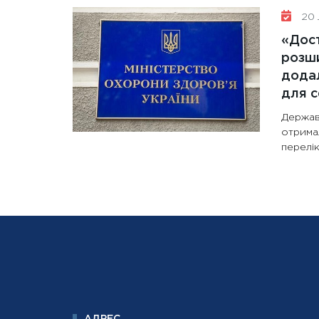
20 
«Дост
розши
додал
для с
Держав
отрима
перелік
АДРЕС