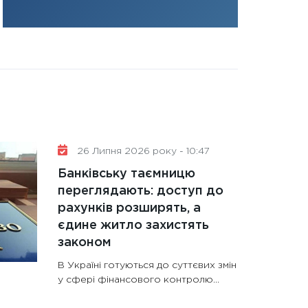
31.12.2025
Читати в
26 Липня 2026 року - 10:47
Банківську таємницю
переглядають: доступ до
рахунків розширять, а
єдине житло захистять
законом
В Україні готуються до суттєвих змін
у сфері фінансового контролю...