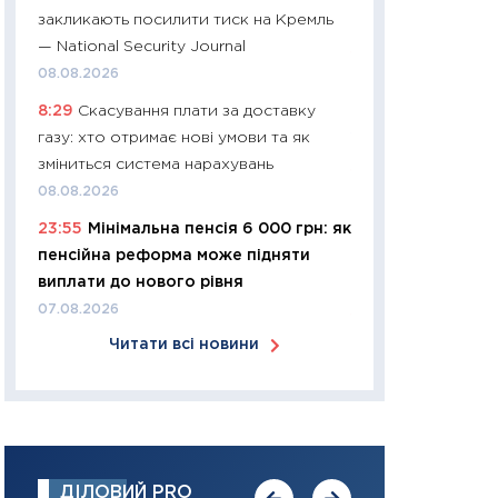
закликають посилити тиск на Кремль
30.03.2026
— National Security Journal
11:26
Золото по $
08.08.2026
$80: час купуват
8:29
Скасування плати за доставку
прибуток?
газу: хто отримає нові умови та як
12.03.2026
зміниться система нарахувань
11:27
Економіка Ук
08.08.2026
що змінилося за 4
23:55
Мінімальна пенсія 6 000 грн: як
перспективи розв
пенсійна реформа може підняти
стабільності
виплати до нового рівня
24.02.2026
07.08.2026
11:26
Споживання 
Читати всі новини
2025–2026: струк
заощадження та л
оцінками KSE Inst
18.02.2026
11:27
Зарплати на
ДІЛОВИЙ PRO
— хто диктує умо