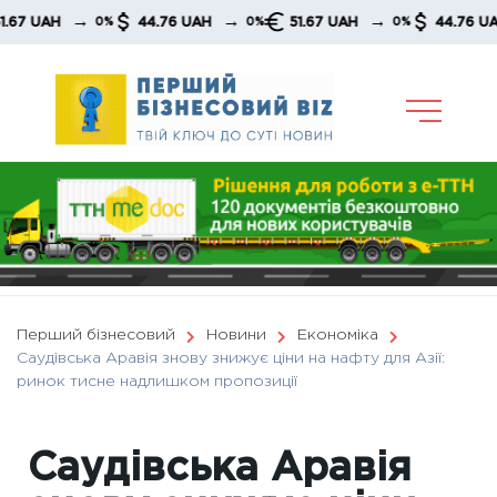
Skip
→
→
→
→
UAH
44.76 UAH
51.67 UAH
44.76 UAH
0%
0%
0%
to
content
Перший бізнесовий
Новини
Економіка
Саудівська Аравія знову знижує ціни на нафту для Азії:
ринок тисне надлишком пропозиції
Саудівська Аравія