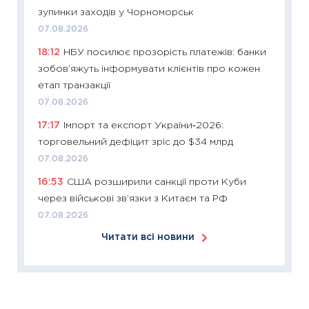
зупинки заходів у Чорноморськ
11:24
Ск
07.08.2026
у 2026
18:12
НБУ посилює прозорість платежів: банки
KSE до
зобов’яжуть інформувати клієнтів про кожен
30.03.2
етап транзакції
11:26
Зо
07.08.2026
купува
17:17
Імпорт та експорт України‑2026:
12.03.20
торговельний дефіцит зріс до $34 млрд
11:27
Ек
07.08.2026
змінило
16:53
США розширили санкції проти Куби
розвитк
через військові зв’язки з Китаєм та РФ
24.02.2
07.08.2026
11:26
Сп
Читати всі новини
2026: 
ліквідн
18.02.20
11:27
За