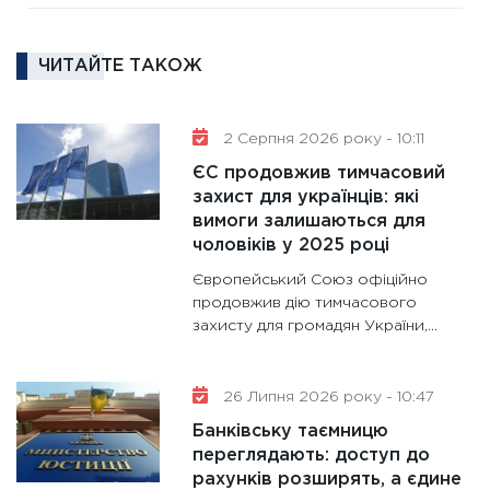
диктує
16.02.20
ЧИТАЙТЕ ТАКОЖ
11:30
Ре
роль US
та зни
2 Серпня 2026 року - 10:11
30.01.20
ЄС продовжив тимчасовий
11:30
Кр
захист для українців: які
роблять
вимоги залишаються для
28.01.20
чоловіків у 2025 році
11:28
Де
Європейський Союз офіційно
гранто
продовжив дію тимчасового
захисту для громадян України,...
13.01.20
11:30
Ст
майбут
26 Липня 2026 року - 10:47
31.12.20
Банківську таємницю
переглядають: доступ до
рахунків розширять, а єдине