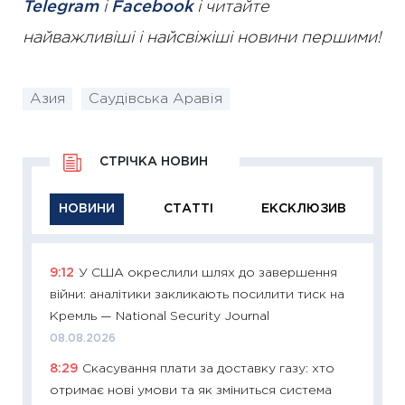
Telegram
і
Facebook
і читайте
найважливіші і найсвіжіші новини першими!
Азия
Саудівська Аравія
СТРІЧКА НОВИН
НОВИНИ
СТАТТІ
ЕКСКЛЮЗИВ
9:12
У США окреслили шлях до завершення
11:29
Як
війни: аналітики закликають посилити тиск на
інвест
Кремль — National Security Journal
21.07.20
08.08.2026
11:26
Як
8:29
Скасування плати за доставку газу: хто
ризики
отримає нові умови та як зміниться система
облігац