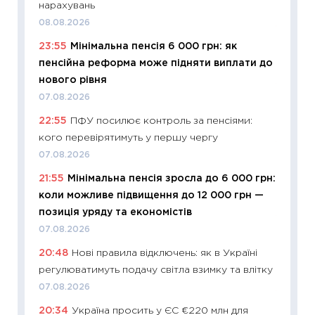
нарахувань
08.07.2
08.08.2026
11:20
Ці
23:55
Мінімальна пенсія 6 000 грн: як
майбут
пенсійна реформа може підняти виплати до
01.07.2
нового рівня
11:24
Пр
07.08.2026
освіта 
22:55
ПФУ посилює контроль за пенсіями:
29.06.2
кого перевірятимуть у першу чергу
11:27
Вс
07.08.2026
топ уні
21:55
Мінімальна пенсія зросла до 6 000 грн:
абітурі
коли можливе підвищення до 12 000 грн —
23.06.2
позиція уряду та економістів
11:29
До
07.08.2026
наспра
20:48
Нові правила відключень: як в Україні
2027–2
регулюватимуть подачу світла взимку та влітку
19.06.20
07.08.2026
11:22
Ка
20:34
Україна просить у ЄС €220 млн для
що зав