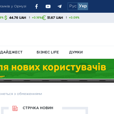
изиків у Ормузі
Рус
Укр
вертатися до
↑
↑
AH
51.67 UAH
+0.16%
+0.09%
ня політики
ДАЙДЖЕСТ
БІЗНЕС LIFE
ДУМКИ
ткнеться з обмеженнями
СТРІЧКА НОВИН