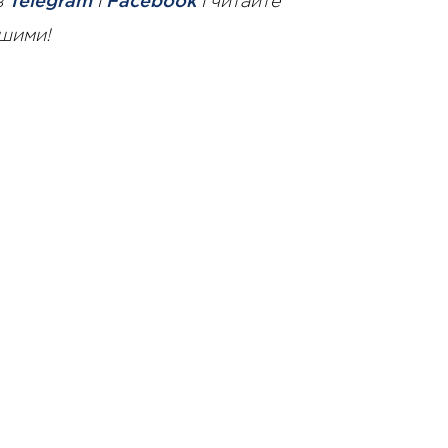
в
Telegram
і
Facebook
і читайте
ршими!