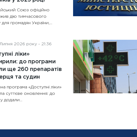
йський Союз офіційно
жив дію тимчасового
 для громадян України,...
Липня 2026 року - 21:36
упні ліки»
рили: до програми
и ще 260 препаратів
ерця та судин
на програма «Доступні ліки»
ла суттєве оновлення: до
у додали...