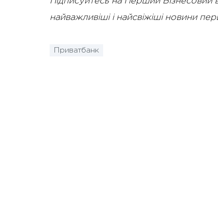
Підписуйтесь на Перший Бізнесовий 
найважливіші і найсвіжіші новини пе
Приватбанк