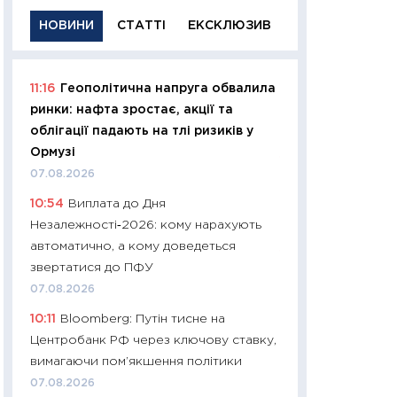
НОВИНИ
СТАТТІ
ЕКСКЛЮЗИВ
11:16
Геополітична напруга обвалила
11:29
Якісна інфо
ринки: нафта зростає, акції та
успішного інвест
облігації падають на тлі ризиків у
21.07.2026
Ормузі
11:26
Як заробити
07.08.2026
дохідність, ризик
10:54
Виплата до Дня
державних обліга
Незалежності‑2026: кому нарахують
08.07.2026
автоматично, а кому доведеться
11:20
Ціна здоров’
звертатися до ПФУ
медицина майбут
07.08.2026
витрати людей
10:11
Bloomberg: Путін тисне на
01.07.2026
Центробанк РФ через ключову ставку,
11:24
Професії ма
вимагаючи пом’якшення політики
рухається освіта 
07.08.2026
платитимуть біл