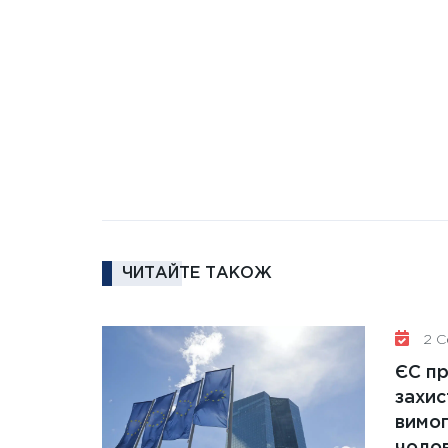
ЧИТАЙТЕ ТАКОЖ
2 Се
ЄС п
захис
вимо
чолов