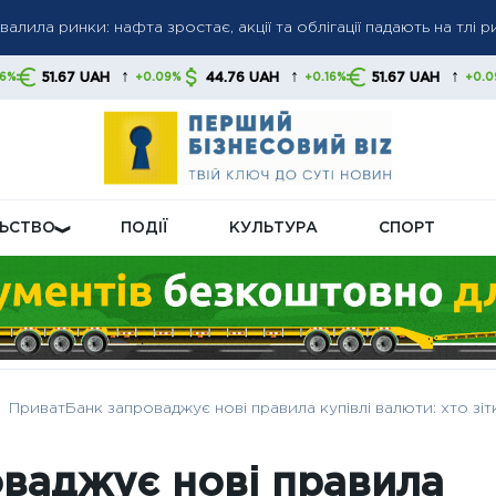
алила ринки: нафта зростає, акції та облігації падають на тлі р
ості‑2026: кому нарахують автоматично, а кому доведеться з
↑
↑
↑
H
44.76 UAH
51.67 UAH
44.76 U
+0.09%
+0.16%
+0.09%
на Центробанк РФ через ключову ставку, вимагаючи пом’якшен
ЛЬСТВО
ПОДІЇ
КУЛЬТУРА
СПОРТ
ПриватБанк запроваджує нові правила купівлі валюти: хто зі
ваджує нові правила