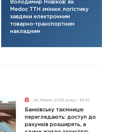
Володимир Новіков: як
Сергій Кон
31.12.2025
Medoc ТТН змінює логістику
платить за 
Читати в
завдяки електронним
там, де ви
товарно-транспортним
накладним
26 Липня 2026 року - 10:47
Банківську таємницю
переглядають: доступ до
рахунків розширять, а
єдине житло захистять