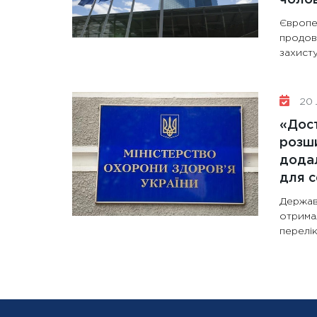
Європе
продов
захисту
20 
«Дост
розши
додал
для с
Держав
отрима
перелік