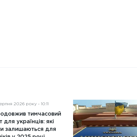
діяльність рад директорів
рпня 2026 року - 10:11
родовжив тимчасовий
т для українців: які
ги залишаються для
іків у 2025 році