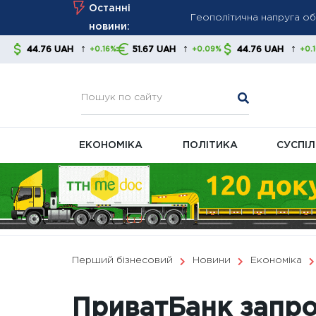
Геополітична напруга обв
Skip
Останні
Виплата до Дня Незалежн
to
новини:
ПФУ
content
↑
↑
↑
AH
51.67 UAH
44.76 UAH
51.67 UA
+0.16%
+0.09%
+0.16%
Bloomberg: Путін тисне 
ЕКОНОМІКА
ПОЛІТИКА
СУСПІ
Перший бізнесовий
Новини
Економіка
ПриватБанк запро