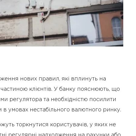
ження нових правил, які вплинуть на
 частиною клієнтів. У банку пояснюють, що
ами регулятора та необхідністю посилити
 в умовах нестабільного валютного ринку.
жуть торкнутися користувачів, у яких не
утні регулярні надходження на рахунки або