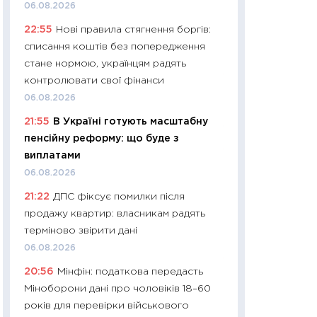
11:32
Більше зао
06.08.2026
впевненості: як 
22:55
Нові правила стягнення боргів:
поведінка україн
списання коштів без попередження
27.04.2026
стане нормою, українцям радять
11:28
Чому їжа зн
контролювати свої фінанси
як змінився прод
06.08.2026
українців у 2026 
21:55
В Україні готують масштабну
13.04.2026
пенсійну реформу: що буде з
11:29
Скільки нас
виплатами
великодній кошик
06.08.2026
власний розраху
21:22
ДПС фіксує помилки після
набору порівняно
продажу квартир: власникам радять
оцінкою
терміново звірити дані
06.04.2026
06.08.2026
11:24
Скільки кош
20:56
Мінфін: податкова передасть
стримування у 202
Міноборони дані про чоловіків 18–60
розмови з Майко
років для перевірки військового
арифметики пер