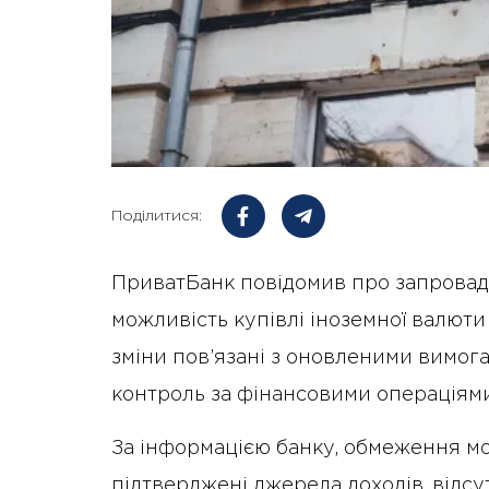
Поділитися:
ПриватБанк повідомив про запровад
можливість купівлі іноземної валюти
зміни пов’язані з оновленими вимог
контроль за фінансовими операціями
За інформацією банку, обмеження мо
підтверджені джерела доходів, відс