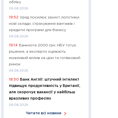
обліку
30.03.2026
06.08.2026
11:26
Золото по $
19:52
Уряд посилює захист логістики:
$80: час купуват
нові склади, страхування вантажів і
прибуток?
кредитні програми для бізнесу
12.03.2026
06.08.2026
11:27
Економіка Ук
19:14
Банкнота 2000 грн: НБУ готує
що змінилося за 4
рішення, а експерти оцінюють
перспективи розв
можливий вплив на ціни та готівковий
стабільності
ринок
24.02.2026
06.08.2026
11:26
Споживання 
18:50
Банк Англії: штучний інтелект
2025–2026: струк
підвищує продуктивність у Британії,
заощадження та л
але скорочує вакансії у найбільш
оцінками KSE Inst
вразливих професіях
18.02.2026
06.08.2026
11:27
Зарплати на
Читати всі новини
— хто диктує умо