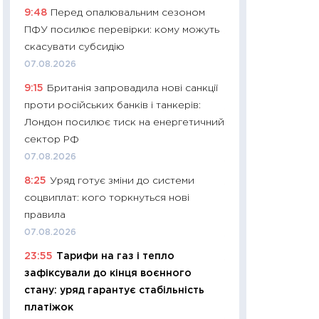
9:48
Перед опалювальним сезоном
29.06.2026
ПФУ посилює перевірки: кому можуть
11:27
Вступ-2026 в
скасувати субсидію
контракту, топ ун
07.08.2026
правила для абіту
9:15
Британія запровадила нові санкції
23.06.2026
проти російських банків і танкерів:
11:29
Долар по 51,5
Лондон посилює тиск на енергетичний
тисяч: що наспра
сектор РФ
Бюджетна деклар
07.08.2026
19.06.2026
8:25
Уряд готує зміни до системи
11:22
Кадровий деф
соцвиплат: кого торкнуться нові
вакансії: що зав
правила
найму
07.08.2026
11.06.2026
23:55
Тарифи на газ і тепло
11:27
Дорожчає ще
зафіксували до кінця воєнного
промислові ціни з
стану: уряд гарантує стабільність
30.04.2026
платіжок