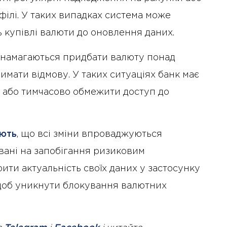
філі. У таких випадках система може
 купівлі валюти до оновлення даних.
і намагаються придбати валюту понад
имати відмову. У таких ситуаціях банк має
 або тимчасово обмежити доступ до
ють
, що всі зміни впроваджуються
вані на запобігання ризиковим
рити актуальність своїх даних у застосунку
 щоб уникнути блокування валютних