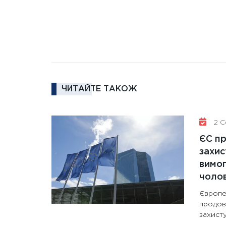
ЧИТАЙТЕ ТАКОЖ
2 Се
ЄС п
захис
вимо
чолов
Європе
продов
захисту