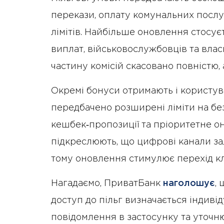
перекази, оплату комунальних послу
лімітів. Найбільше оновлення стосує
виплат, військовослужбовців та влас
частину комісій скасовано повністю, 
Окремі бонуси отримають і користува
передбачено розширені ліміти на без
кешбек‑пропозиції та пріоритетне о
підкреслюють, що цифрові канали з
тому оновлення стимулює перехід клі
Нагадаємо, ПриватБанк
наголошує
,
доступ до пільг визначається індив
повідомлення в застосунку та уточню