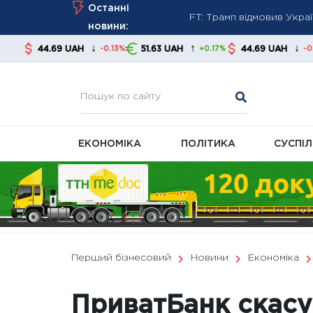
FT: Трамп відмовив Укра
Skip
Останні
Хто може отримати пенсі
to
новини:
Повірка газових та елект
content
↓
↑
↓
9 UAH
51.63 UAH
44.69 UAH
51.63 
-0.13%
+0.17%
-0.13%
ЕКОНОМІКА
ПОЛІТИКА
СУСПІ
Перший бізнесовий
Новини
Економіка
ПриватБанк скасув