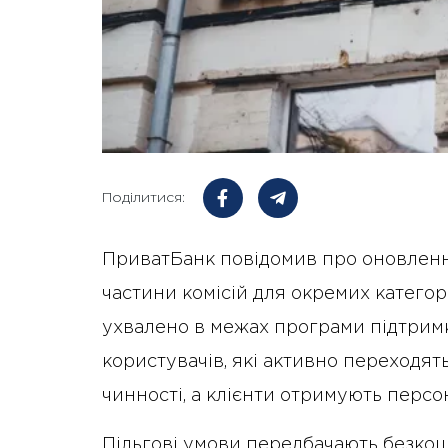
Поділитися:
ПриватБанк повідомив про оновленн
частини комісій для окремих категор
ухвалено в межах програми підтримк
користувачів, які активно переходят
чинності, а клієнти отримують персо
Пільгові умови передбачають безкош