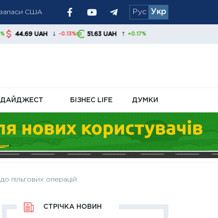
і запаси США
Рус
Укр
ру
↓
↑
H
51.63 UAH
-0.13%
+0.17%
ДАЙДЖЕСТ
БІЗНЕС LIFE
ДУМКИ
 до пільгових операцій
СТРІЧКА НОВИН