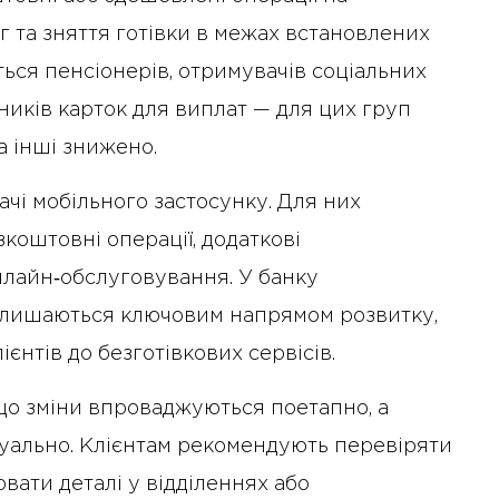
г та зняття готівки в межах встановлених
ться пенсіонерів, отримувачів соціальних
ників карток для виплат — для цих груп
а інші знижено.
чі мобільного застосунку. Для них
коштовні операції, додаткові
нлайн‑обслуговування. У банку
алишаються ключовим напрямом розвитку,
єнтів до безготівкових сервісів.
 що зміни впроваджуються поетапно, а
ідуально. Клієнтам рекомендують перевіряти
вати деталі у відділеннях або