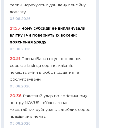
серпні нарахують підвищену пенсійну
29.06.2026
доплату
11:27
Вступ-2026 в
05.08.2026
контракту, топ ун
21:55
Чому субсидії не виплачували
правила для абіту
влітку і чи повернуть їх восени:
23.06.2026
пояснення уряду
11:29
Долар по 51,5
05.08.2026
тисяч: що наспра
20:51
ПриватБанк готує оновлення
Бюджетна деклар
сервісів із кінця серпня: клієнтів
19.06.2026
чекають зміни в роботі додатка та
11:22
Кадровий деф
обслуговуванні
вакансії: що зав
05.08.2026
найму
20:36
Ракетний удар по логістичному
11.06.2026
центру NOVUS: об’єкт зазнав
11:27
Дорожчає ще
масштабних руйнувань, загиблих серед
промислові ціни з
працівників немає
30.04.2026
05.08.2026