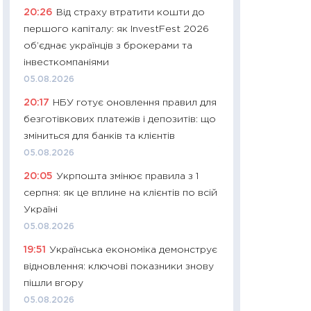
11:32
Більше зао
20:26
Від страху втратити кошти до
впевненості: як 
першого капіталу: як InvestFest 2026
поведінка україн
об’єднає українців з брокерами та
27.04.2026
інвесткомпаніями
11:28
Чому їжа зн
05.08.2026
як змінився прод
20:17
НБУ готує оновлення правил для
українців у 2026 
безготівкових платежів і депозитів: що
13.04.2026
зміниться для банків та клієнтів
11:29
Скільки нас
05.08.2026
великодній кошик
20:05
Укрпошта змінює правила з 1
власний розраху
серпня: як це вплине на клієнтів по всій
набору порівняно
Україні
оцінкою
05.08.2026
06.04.2026
19:51
Українська економіка демонструє
11:24
Скільки кош
відновлення: ключові показники знову
стримування у 202
пішли вгору
розмови з Майко
05.08.2026
арифметики пер