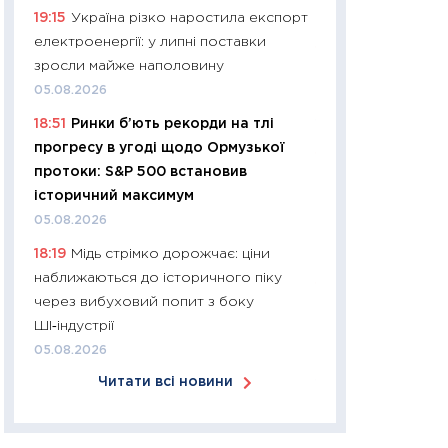
19:15
Україна різко наростила експорт
30.03.2026
електроенергії: у липні поставки
11:26
Золото по $
зросли майже наполовину
$80: час купуват
05.08.2026
прибуток?
18:51
Ринки б’ють рекорди на тлі
12.03.2026
прогресу в угоді щодо Ормузької
11:27
Економіка Ук
протоки: S&P 500 встановив
що змінилося за 4
історичний максимум
перспективи розв
05.08.2026
стабільності
18:19
Мідь стрімко дорожчає: ціни
24.02.2026
наближаються до історичного піку
11:26
Споживання 
через вибуховий попит з боку
2025–2026: струк
ШІ‑індустрії
заощадження та л
05.08.2026
оцінками KSE Inst
Читати всі новини
18.02.2026
11:27
Зарплати на
— хто диктує умо