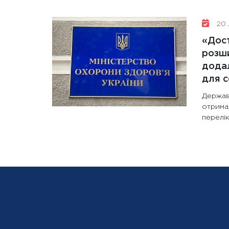
20 
«Дост
розши
додал
для с
Держав
отрима
перелік