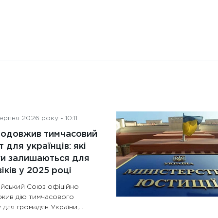
рпня 2026 року - 10:11
родовжив тимчасовий
т для українців: які
ги залишаються для
іків у 2025 році
йський Союз офіційно
жив дію тимчасового
 для громадян України,...