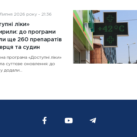
Липня 2026 року - 21:36
упні ліки»
рили: до програми
и ще 260 препаратів
ерця та судин
на програма «Доступні ліки»
ла суттєве оновлення: до
у додали...