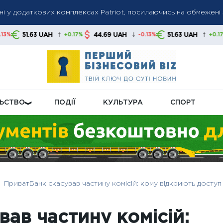
їні у додаткових комплексах Patriot, посилаючись на обмежен
йну доплату: ПФУ уточнив категорії та умови нарахування
ролічильників: які правила діють і хто має оплачувати процеду
↑
↓
↑
UAH
44.69 UAH
51.63 UAH
44.69 UA
+0.17%
-0.13%
+0.17%
ЛЬСТВО
ПОДІЇ
КУЛЬТУРА
СПОРТ
ПриватБанк скасував частину комісій: кому відкриють доступ
ав частину комісій: