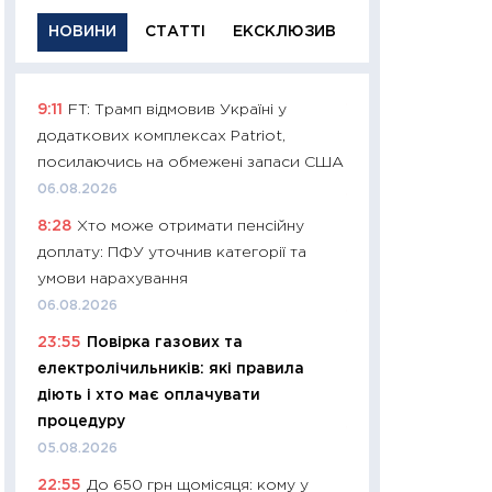
НОВИНИ
СТАТТІ
ЕКСКЛЮЗИВ
9:11
FT: Трамп відмовив Україні у
11:29
Якісна інфо
додаткових комплексах Patriot,
успішного інвест
посилаючись на обмежені запаси США
21.07.2026
06.08.2026
11:26
Як заробити
8:28
Хто може отримати пенсійну
дохідність, ризик
доплату: ПФУ уточнив категорії та
державних обліга
умови нарахування
08.07.2026
06.08.2026
11:20
Ціна здоров’
23:55
Повірка газових та
медицина майбут
електролічильників: які правила
витрати людей
діють і хто має оплачувати
01.07.2026
процедуру
11:24
Професії ма
05.08.2026
рухається освіта 
22:55
До 650 грн щомісяця: кому у
платитимуть біл