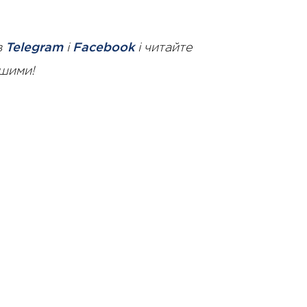
в
Telegram
і
Facebook
і читайте
ршими!