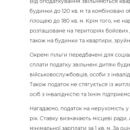
Від оподаткування звільняються квар
будинки до 120 кв. м та комбіновані 
площею до 180 кв. м. Крім того, не н
розташоване на територіях бойових 
також на будинки та квартири, зруйн
Окремі пільги передбачені для соціа
сплати податку звільнені дитячі буд
військовослужбовців, особи з інвалідн
Також податок не стягується із житл
осіб з інвалідністю та їхнім підприєм
Нагадаємо, податок на нерухомість у
рік. Ставку визначають місцеві ради
мінімальної зарплати за 1 кв. м. За о