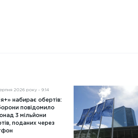
ерпня 2026 року - 9:14
я+» набирає обертів:
борони повідомило
онад 3 мільйони
тів, поданих через
тфон