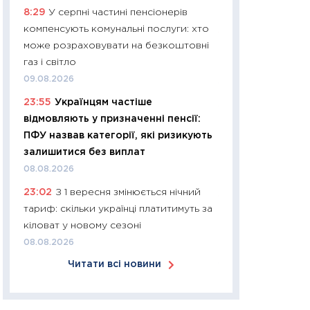
8:29
У серпні частині пенсіонерів
30.03.2026
компенсують комунальні послуги: хто
11:26
Золото по $
може розраховувати на безкоштовні
$80: час купуват
газ і світло
прибуток?
09.08.2026
12.03.2026
23:55
Українцям частіше
11:27
Економіка Ук
відмовляють у призначенні пенсії:
що змінилося за 4
ПФУ назвав категорії, які ризикують
перспективи розв
залишитися без виплат
стабільності
08.08.2026
24.02.2026
23:02
З 1 вересня змінюється нічний
11:26
Споживання 
тариф: скільки українці платитимуть за
2025–2026: струк
кіловат у новому сезоні
заощадження та л
08.08.2026
оцінками KSE Inst
Читати всі новини
18.02.2026
11:27
Зарплати на
— хто диктує умо