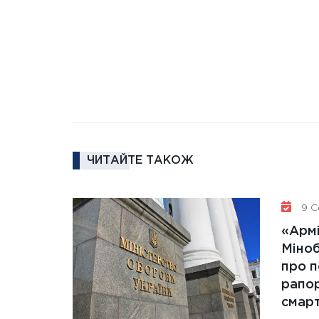
ЧИТАЙТЕ ТАКОЖ
9 С
«Армі
Міно
про п
рапор
смар