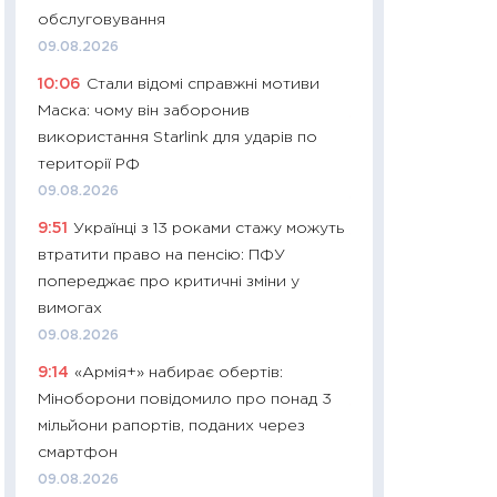
11:32
Більше зао
обслуговування
впевненості: як 
09.08.2026
поведінка україн
10:06
Стали відомі справжні мотиви
27.04.2026
Маска: чому він заборонив
11:28
Чому їжа зн
використання Starlink для ударів по
як змінився прод
території РФ
українців у 2026 
09.08.2026
13.04.2026
9:51
Українці з 13 роками стажу можуть
11:29
Скільки нас
втратити право на пенсію: ПФУ
великодній кошик
попереджає про критичні зміни у
власний розраху
вимогах
набору порівняно
09.08.2026
оцінкою
9:14
«Армія+» набирає обертів:
06.04.2026
Міноборони повідомило про понад 3
11:24
Скільки кош
мільйони рапортів, поданих через
стримування у 202
смартфон
розмови з Майко
09.08.2026
арифметики пер