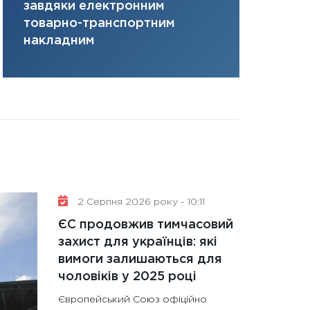
завдяки електронним
там, де ви
31.12.2025
товарно-транспортним
Читати в
накладним
2 Серпня 2026 року - 10:11
ЄС продовжив тимчасовий
захист для українців: які
вимоги залишаються для
чоловіків у 2025 році
Європейський Союз офіційно