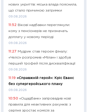
нових укриттів: міська влада пояснила,
29.06.2026
що стало причиною затримки
11:27
Вступ-2026 в
09.08.2026
контракту, топ ун
11:52
Вікові надбавки переглянули:
правила для абіту
кому з пенсіонерів не призначать
23.06.2026
доплату у новому періоді
11:29
Долар по 51,5
09.08.2026
тисяч: що наспра
11:27
Мудрик став героєм фіналу:
Бюджетна деклар
«Челсі» розгромив «Мілан» і здобув
19.06.2026
перший трофей після дискваліфікації
11:22
Кадровий деф
09.08.2026
вакансії: що зав
11:19
«Справжній герой»: Кріс Еванс
найму
без супергеройського плану
11.06.2026
09.08.2026
11:27
Дорожчає ще
10:50
«Ощадбанк» запровадив нові
промислові ціни з
правила для неактивних рахунків: з
30.04.2026
серпня зростає комісія за