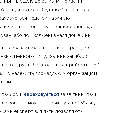
тири площею до 60 кв. м, приватні
об’єкти (квартира і будинок) загальною
араховується податок на житло,
дій чи тимчасово окупованих районах, а
овані або пошкоджені внаслідок війни.
льно вразливих категорій. Зокрема, від
инки сімейного типу, родини загиблих
істю I групи, багатодітні та прийомні сім’ї.
а, що належить громадським організаціям
ствам.
 2025 році
нараховується
за звітний 2024
, але вона не може перевищувати 1,5% від
цінками експертів, пільги дозволяють