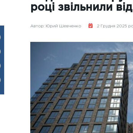
році звільнили ві
Автор: Юрий Шевченко
2 Грудня 2025 рок