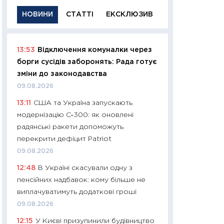
НОВИНИ
СТАТТІ
ЕКСКЛЮЗИВ
13:53
Відключення комуналки через
11:29
Якісна інфо
борги сусідів заборонять: Рада готує
успішного інвест
зміни до законодавства
21.07.2026
09.08.2026
11:26
Як заробити
13:11
США та Україна запускають
дохідність, ризик
модернізацію С‑300: як оновлені
державних обліга
радянські ракети допоможуть
08.07.2026
перекрити дефіцит Patriot
11:20
Ціна здоров’
09.08.2026
медицина майбут
12:48
В Україні скасували одну з
витрати людей
пенсійних надбавок: кому більше не
01.07.2026
виплачуватимуть додаткові гроші
11:24
Професії ма
09.08.2026
рухається освіта 
12:15
У Києві призупинили будівництво
платитимуть біл