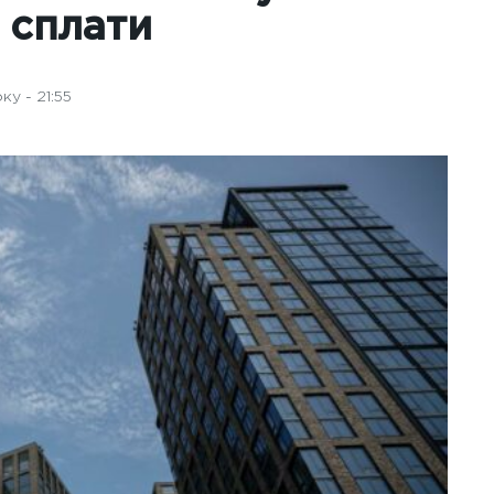
д сплати
у - 21:55