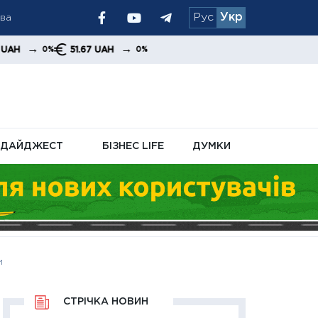
тва
Рус
Укр
уть перекрити
→
51.67 UAH
0%
ві гроші
ДАЙДЖЕСТ
БІЗНЕС LIFE
ДУМКИ
и
СТРІЧКА НОВИН