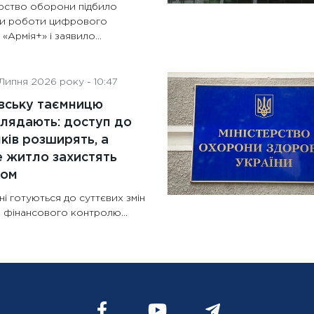
ерство оборони підбило
ки роботи цифрового
 «Армія+» і заявило...
Липня 2026 року - 10:47
вську таємницю
лядають: доступ до
ків розширять, а
 житло захистять
ном
ні готуються до суттєвих змін
 фінансового контролю...