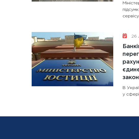
Мініст
підсум
сервісу
26 
Банкі
перег
рахун
єдине
зако
В Украї
у сфері