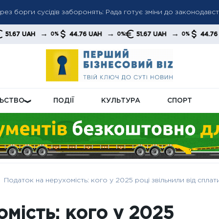
ез борги сусідів заборонять: Рада готує зміни до законодавс
ь модернізацію С‑300: як оновлені радянські ракети допомож
→
→
→
→
44.76 UAH
51.67 UAH
44.76 UAH
0%
0%
0%
0%
з пенсійних надбавок: кому більше не виплачуватимуть додатко
ЛЬСТВО
ПОДІЇ
КУЛЬТУРА
СПОРТ
Податок на нерухомість: кого у 2025 році звільнили від сплат
мість: кого у 2025