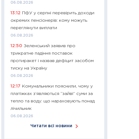
06.08.2026
30.03.2026
13:12
ПФУ у серпні перевірить доходи
11:26
Золото по $
окремих пенсіонерів: кому можуть
$80: час купуват
переглянути виплати
прибуток?
06.08.2026
12.03.2026
12:50
Зеленський заявив про
11:27
Економіка Ук
трикратне падіння поставок
що змінилося за 4
протиракет і назвав дефіцит засобом
перспективи розв
тиску на Україну
стабільності
06.08.2026
24.02.2026
12:17
Комунальники пояснили, чому у
11:26
Споживання 
платіжках з’являються “зайві” суми за
2025–2026: струк
тепло та воду: що нараховують понад
заощадження та л
лічильник
оцінками KSE Inst
06.08.2026
18.02.2026
Читати всі новини
11:27
Зарплати на
— хто диктує умо