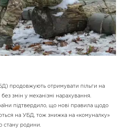
УБД) продовжують отримувати пільги на
без змін у механізмі нарахування.
раїни підтвердило, що нові правила щодо
ються на УБД, тож знижка на «комуналку»
о стану родини.