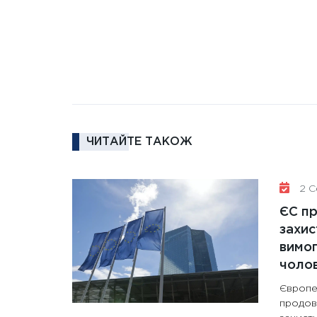
ЧИТАЙТЕ ТАКОЖ
2 Се
ЄС п
захис
вимо
чолов
Європе
продов