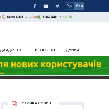
Рус
Укр
ові проблеми та
↓
↑
51.63 UAH
-0.13%
+0.17%
ів і банків
ДАЙДЖЕСТ
БІЗНЕС LIFE
ДУМКИ
СТРІЧКА НОВИН