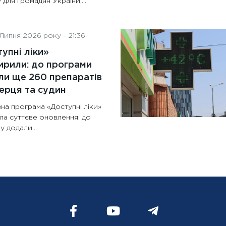
 для громадян України,...
Липня 2026 року - 21:36
упні ліки»
рили: до програми
и ще 260 препаратів
ерця та судин
на програма «Доступні ліки»
ла суттєве оновлення: до
у додали...