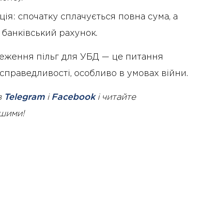
я: спочатку сплачується повна сума, а
 банківський рахунок.
реження пільг для УБД — це питання
 справедливості, особливо в умовах війни.
в
Telegram
і
Facebook
і читайте
ршими!