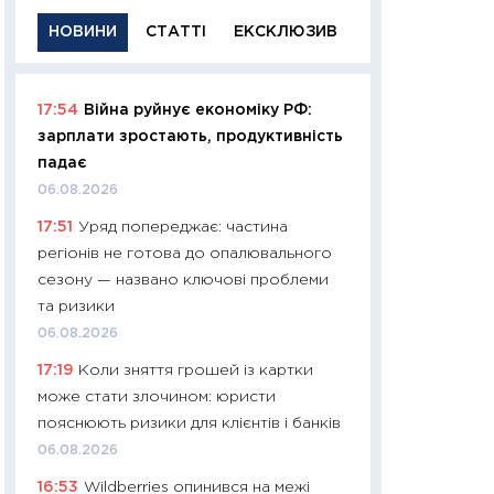
НОВИНИ
СТАТТІ
ЕКСКЛЮЗИВ
17:54
Війна руйнує економіку РФ:
11:29
Якісна інфо
зарплати зростають, продуктивність
успішного інвест
падає
21.07.2026
06.08.2026
11:26
Як заробити
17:51
Уряд попереджає: частина
дохідність, ризик
регіонів не готова до опалювального
державних обліга
сезону — названо ключові проблеми
08.07.2026
та ризики
11:20
Ціна здоров’
06.08.2026
медицина майбут
17:19
Коли зняття грошей із картки
витрати людей
може стати злочином: юристи
01.07.2026
пояснюють ризики для клієнтів і банків
11:24
Професії ма
06.08.2026
рухається освіта 
16:53
Wildberries опинився на межі
платитимуть біл