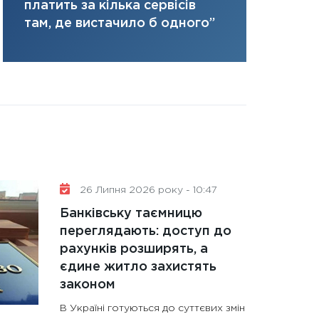
ризики та 
платить за кілька сервісів
31.12.2025
там, де вистачило б одного”
Читати в
26 Липня 2026 року - 10:47
Банківську таємницю
переглядають: доступ до
рахунків розширять, а
єдине житло захистять
законом
В Україні готуються до суттєвих змін