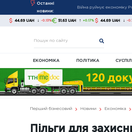
Війна руйнує економіку Р
Skip
Останні
Уряд попереджає: частина
to
новини:
ризики
content
↓
↑
↓
UAH
51.63 UAH
44.69 UAH
51.63 UA
-0.13%
+0.17%
-0.13%
Коли зняття грошей із ка
ЕКОНОМІКА
ПОЛІТИКА
СУСПІ
Перший бізнесовий
Новини
Економіка
Пільги для захисн