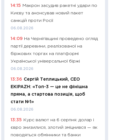
11:32
Більше зао
14:15
Макрон засудив ракетні удари по
впевненості: як 
Києву та анонсував новий пакет
поведінка україн
санкцій проти Росії
27.04.2026
06.08.2026
11:28
Чому їжа зн
14:09
На Чернігівщині проведено огляд
як змінився прод
партії деревини, реалізованої на
українців у 2026 
біржових торгах на платформі
13.04.2026
Української універсальної біржі
11:29
Скільки нас
06.08.2026
великодній кошик
13:36
Сергій Теплицький, СЕО
власний розраху
EKIPAZH: «Топ-3 — це не фінішна
набору порівняно
пряма, а стартова позиція, щоб
оцінкою
стати №1»
06.04.2026
06.08.2026
11:24
Скільки кош
13:35
Курс валют на 6 серпня: долар і
стримування у 202
євро знизилися, злотий зміцнився — як
розмови з Майко
поводяться обмінники та банки
арифметики пер