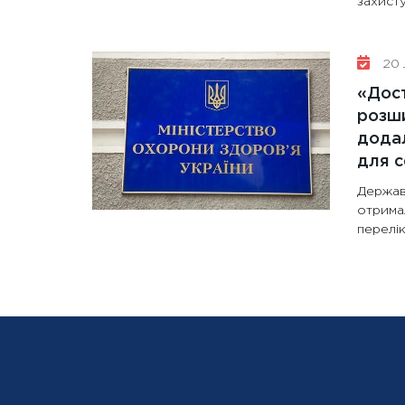
захисту
20 
«Дост
розши
додал
для с
Держав
отрима
перелік