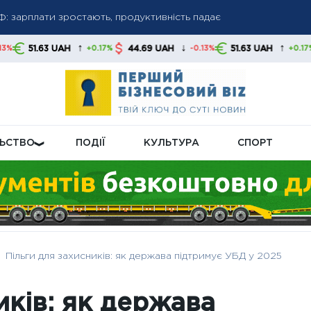
Ф: зарплати зростають, продуктивність падає
 регіонів не готова до опалювального сезону — названо ключ
↑
↓
↑
H
44.69 UAH
51.63 UAH
44.69 UAH
+0.17%
-0.13%
+0.17%
ртки може стати злочином: юристи пояснюють ризики для клієнт
ЛЬСТВО
ПОДІЇ
КУЛЬТУРА
СПОРТ
Пільги для захисників: як держава підтримує УБД у 2025
иків: як держава