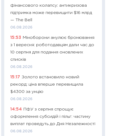
фінансового колапсу: антикризова
29.06.2026
підтримка може перевищити $16 млрд
11:27
Вступ-2026 в
— The Bell
контракту, топ ун
06.08.2026
правила для абіту
15:53
Міноборони анулює бронювання
23.06.2026
з 1 вересня: роботодавцям дали час до
11:29
Долар по 51,5
10 серпня для подання оновлених
тисяч: що наспра
списків
Бюджетна деклар
06.08.2026
19.06.2026
15:17
Золото встановило новий
11:22
Кадровий деф
рекорд: ціна вперше перевищила
вакансії: що зав
$4300 за унцію
найму
06.08.2026
11.06.2026
14:54
ПФУ з серпня спрощує
11:27
Дорожчає ще
оформлення субсидій і пільг: частину
промислові ціни з
виплат проведуть до Дня Незалежності
30.04.2026
06.08.2026