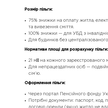
Розмір пільги:
75% знижки на оплату житла, елект
та вивезення сміття.
100% знижки — для УБД з інвалідні
Для будинків без централізованог
Нормативи площі для розрахунку пільги:
21 м² на кожного зареєстрованого м
Для непрацездатних осіб — подвійн
сім’ю.
Оформлення пільги:
Через портал Пенсійного фонду Укр
Потрібні документи: паспорт, код, п
договір оренди (якщо житло не вла