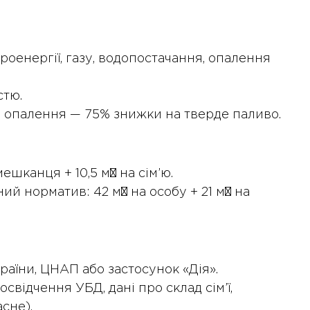
роенергії, газу, водопостачання, опалення
стю.
о опалення — 75% знижки на тверде паливо.
ешканця + 10,5 м² на сім’ю.
ий норматив: 42 м² на особу + 21 м² на
аїни, ЦНАП або застосунок «Дія».
освідчення УБД, дані про склад сім’ї,
сне).