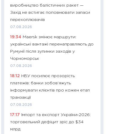
11:32
Більше зао
виробництво балістичних ракет —
впевненості: як 
Захід не встигає поповнювати запаси
поведінка україн
перехоплювачів
27.04.2026
07.08.2026
11:28
Чому їжа зн
19:34
Maersk змінює маршрути:
як змінився прод
українські вантажі перенаправляють до
українців у 2026 
Румунії після зупинки заходів у
13.04.2026
Чорноморськ
11:29
Скільки нас
07.08.2026
великодній кошик
18:12
НБУ посилює прозорість
власний розраху
платежів: банки зобов’яжуть
набору порівняно
інформувати клієнтів про кожен етап
оцінкою
транзакції
06.04.2026
07.08.2026
11:24
Скільки кош
17:17
Імпорт та експорт України‑2026:
стримування у 202
торговельний дефіцит зріс до $34
розмови з Майко
млрд
арифметики пер