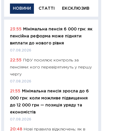
НОВИНИ
СТАТТІ
ЕКСКЛЮЗИВ
23:55
Мінімальна пенсія 6 000 грн: як
11:29
Якісна інфо
пенсійна реформа може підняти
успішного інвест
виплати до нового рівня
21.07.2026
07.08.2026
11:26
Як заробити
22:55
ПФУ посилює контроль за
дохідність, ризик
пенсіями: кого перевірятимуть у першу
державних обліга
чергу
08.07.2026
07.08.2026
11:20
Ціна здоров’
21:55
Мінімальна пенсія зросла до 6
медицина майбут
000 грн: коли можливе підвищення
витрати людей
до 12 000 грн — позиція уряду та
01.07.2026
економістів
11:24
Професії ма
07.08.2026
рухається освіта 
20:48
Нові правила відключень: як в
платитимуть біл