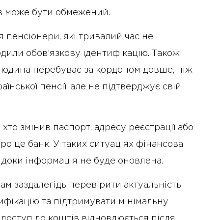
ів може бути обмежений.
 пенсіонери, які тривалий час не
дили обов’язкову ідентифікацію. Також
людина перебуває за кордоном довше, ніж
нської пенсії, але не підтверджує свій
хто змінив паспорт, адресу реєстрації або
про це банк. У таких ситуаціях фінансова
 доки інформація не буде оновлена.
м заздалегідь перевірити актуальність
тифікацію та підтримувати мінімальну
я доступ до коштів відновлюється після