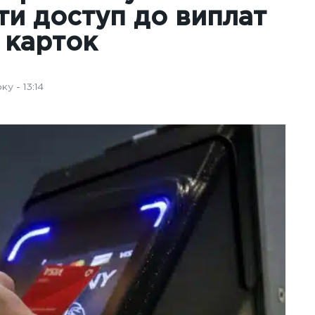
ти доступ до виплат
 карток
у - 13:14