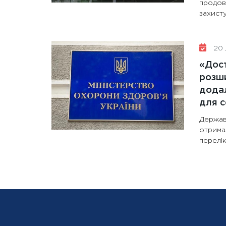
продов
захисту
20 
«Дост
розши
додал
для с
Держав
отрима
перелік