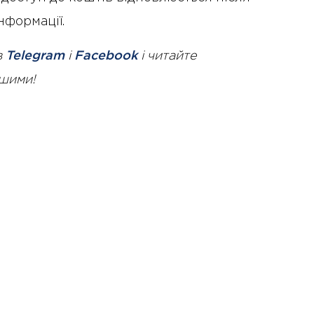
нформації.
в
Telegram
і
Facebook
і читайте
ршими!