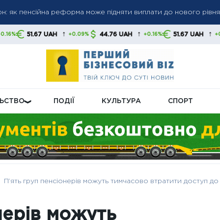
грн: як пенсійна реформа може підняти виплати до нового рівня
 пенсіями: кого перевірятимуть у першу чергу
 до 6 000 грн: коли можливе підвищення до 12 000 грн — позиці
↑
↑
↑
7 UAH
44.76 UAH
51.67 UAH
44.7
+0.09%
+0.16%
+0.09%
ЛЬСТВО
ПОДІЇ
КУЛЬТУРА
СПОРТ
П’ять груп пенсіонерів можуть тимчасово втратити доступ д
нерів можуть