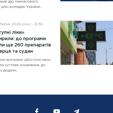
жив дію тимчасового
 для громадян України,...
Липня 2026 року - 21:36
упні ліки»
рили: до програми
и ще 260 препаратів
ерця та судин
на програма «Доступні ліки»
ла суттєве оновлення: до
у додали...