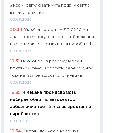
Україні регулюватимуть подачу світла
29.06.2026
взимку та влітку
11:27
Вступ-2026 в
07.08.2026
контракту, топ ун
20:34
Україна просить у ЄС €220 млн
правила для абіту
для агросектору: експортні обмеження
23.06.2026
вже створюють ризики для виробників
11:29
Долар по 51,5
07.08.2026
тисяч: що наспра
19:51
ПФУ оновив розрахунковий
Бюджетна деклар
показник: пенсії зростуть, перерахунок
19.06.2026
торкнеться більшості отримувачів
11:22
Кадровий деф
07.08.2026
вакансії: що зав
19:35
Німецька промисловість
найму
набирає обертів: автосектор
11.06.2026
забезпечив третій місяць зростання
11:27
Дорожчає ще
виробництва
промислові ціни з
07.08.2026
30.04.2026
19:34
Світові ЗМІ: Росія нарощує