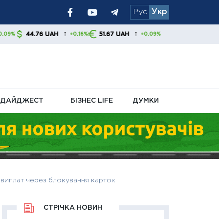
Рус
Укр
я уряду та
↑
↑
6 UAH
51.67 UAH
+0.16%
+0.09%
ДАЙДЖЕСТ
БІЗНЕС LIFE
ДУМКИ
о виплат через блокування карток
СТРІЧКА НОВИН