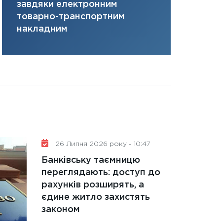
завдяки електронним
там, де ви
31.12.2025
товарно-транспортним
Читати в
накладним
26 Липня 2026 року - 10:47
Банківську таємницю
переглядають: доступ до
рахунків розширять, а
єдине житло захистять
законом