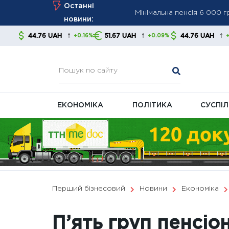
Мінімальна пенсія 6 000 
Skip
Останні
to
ПФУ посилює контроль за
новини:
content
Мінімальна пенсія зросла
↑
↑
↑
6 UAH
51.67 UAH
44.76 UAH
51.6
+0.16%
+0.09%
+0.16%
економістів
ЕКОНОМІКА
ПОЛІТИКА
СУСПІ
Перший бізнесовий
Новини
Економіка
П’ять груп пенсіо