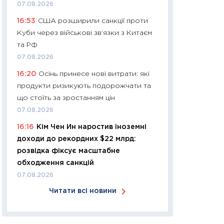
07.08.2026
30.03.2026
16:53
США розширили санкції проти
11:26
Золото по $
Куби через військові зв’язки з Китаєм
$80: час купуват
та РФ
прибуток?
07.08.2026
12.03.2026
16:20
Осінь принесе нові витрати: які
11:27
Економіка Ук
продукти ризикують подорожчати та
що змінилося за 4
що стоїть за зростанням цін
перспективи розв
07.08.2026
стабільності
16:16
Кім Чен Ин наростив іноземні
24.02.2026
доходи до рекордних $22 млрд:
11:26
Споживання 
розвідка фіксує масштабне
2025–2026: струк
обходження санкцій
заощадження та л
07.08.2026
оцінками KSE Inst
Читати всі новини
18.02.2026
11:27
Зарплати на
— хто диктує умо