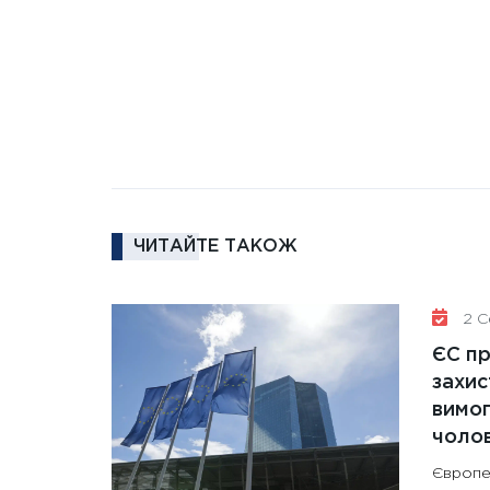
ЧИТАЙТЕ ТАКОЖ
2 Се
ЄС п
захис
вимо
чолов
Європе