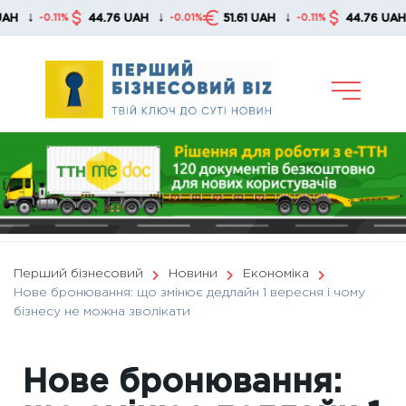
Skip
↓
↓
↓
44.76 UAH
51.61 UAH
44.76 UAH
-0.11%
-0.01%
-0.11%
-0.
to
content
Перший бізнесовий
Новини
Економіка
Нове бронювання: що змінює дедлайн 1 вересня і чому
бізнесу не можна зволікати
Нове бронювання: