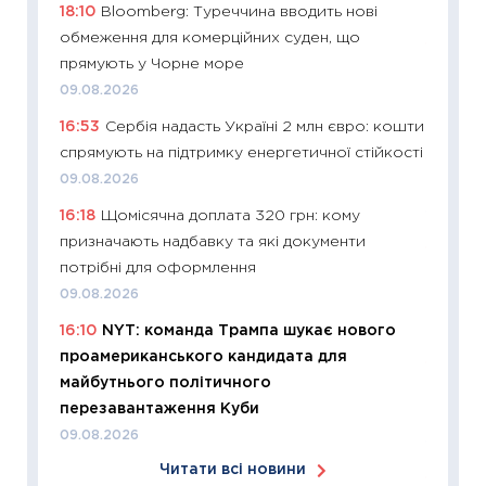
18:10
Bloomberg: Туреччина вводить нові
06.04.2
обмеження для комерційних суден, що
11:24
Ск
прямують у Чорне море
у 2026
09.08.2026
KSE до
16:53
Сербія надасть Україні 2 млн євро: кошти
30.03.2
спрямують на підтримку енергетичної стійкості
11:26
Зо
09.08.2026
купува
16:18
Щомісячна доплата 320 грн: кому
12.03.20
призначають надбавку та які документи
11:27
Ек
потрібні для оформлення
змінило
09.08.2026
розвитк
16:10
NYT: команда Трампа шукає нового
24.02.2
проамериканського кандидата для
11:26
Сп
майбутнього політичного
2026: 
перезавантаження Куби
ліквідн
09.08.2026
18.02.20
Читати всі новини
11:27
За