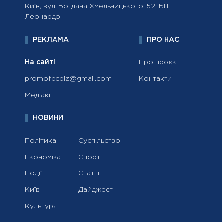
Київ, вул. Богдана Хмельницького, 52, БЦ
Леонардо
РЕКЛАМА
ПРО НАС
На сайті:
Про проєкт
promofbcbiz@gmail.com
Контакти
Медіакіт
НОВИНИ
Політика
Суспільство
Економіка
Спорт
Події
Статті
Київ
Дайджест
Культура