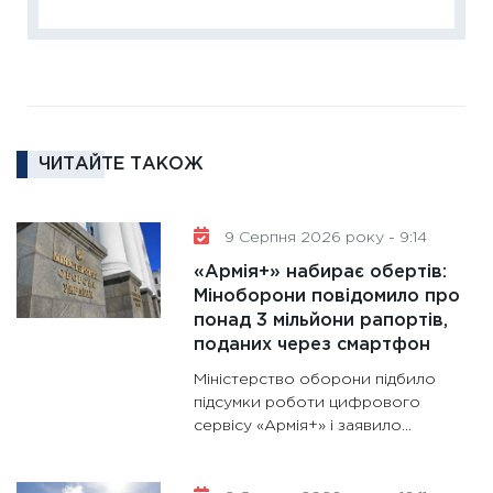
диктує
16.02.20
11:30
Ре
роль US
та зни
ЧИТАЙТЕ ТАКОЖ
30.01.20
11:30
Кр
роблять
9 Серпня 2026 року - 9:14
28.01.20
«Армія+» набирає обертів:
11:28
Де
Міноборони повідомило про
понад 3 мільйони рапортів,
гранто
поданих через смартфон
13.01.20
Міністерство оборони підбило
11:30
Ст
підсумки роботи цифрового
майбут
сервісу «Армія+» і заявило...
31.12.20