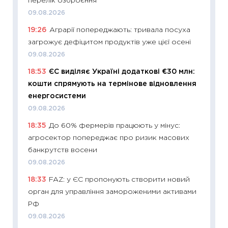
перелік озброєння
що зав
09.08.2026
11.06.20
19:26
Аграрії попереджають: тривала посуха
11:27
До
загрожує дефіцитом продуктів уже цієї осені
ціни зм
09.08.2026
30.04.2
18:53
ЄС виділяє Україні додаткові €30 млн:
11:32
Бі
кошти спрямують на термінове відновлення
впевне
енергосистеми
поведін
09.08.2026
27.04.2
18:35
До 60% фермерів працюють у мінус:
11:28
Чо
агросектор попереджає про ризик масових
змінив
банкрутств восени
2026 р
09.08.2026
13.04.20
18:33
FAZ: у ЄС пропонують створити новий
11:29
Ск
орган для управління замороженими активами
кошик 
РФ
базово
09.08.2026
оцінко