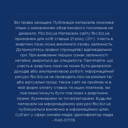
Всі права захищені. Публікація матеріалів можлива
тільки з зазначенням обов'язкового посилання на
джерело: Fbc.biz.ua Матеріали сайту fbc.biz.ua
призначені для осіб старше 21 року (21+). Участь в
азартних іграх може викликати ігрову залежність.
Дотримуйтесь правил (принципів) відповідальної
гри. При виявленні перших ознак залежності
негайно зверніться до спеціаліста. Пам'ятайте, що
участь в азартних іграх не може бути джерелом
доходів або альтернативою роботі. Інформаційний
ресурс fbc.biz.ua не проводить ігри на реальні та/
або віртуальні гроші, також сайт не приймає ні в
якій формі оплату ставок та інших платежів, які
пов’язані/можуть бути пов’язані з азартними
іграми, букмекерами чи тоталізаторами. Будь-які
матеріали на інформаційному ресурсі fbc.biz.ua
публікуються виключно в інформаційних цілях.
Cуб'єкт у сфері онлайн-медіа; ідентифікатор медіа
- R40-07176.