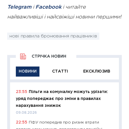
Telegram
і
Facebook
і читайте
найважливіші і найсвіжіші новини першими!
нові правила бронювання працівників
СТРІЧКА НОВИН
НОВИНИ
СТАТТІ
ЕКСКЛЮЗИВ
23:55
Пільги на комуналку можуть урізати:
11:29
Як
уряд попереджає про зміни в правилах
інвест
нарахування знижок
21.07.20
09.08.2026
11:26
Як
22:55
ПФУ попередив про ризик втрати
ризики