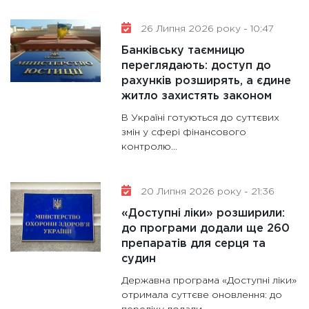
11:30
Ст
майбут
26 Липня 2026 року - 10:47
31.12.20
Банківську таємницю
переглядають: доступ до
рахунків розширять, а єдине
житло захистять законом
В Україні готуються до суттєвих
змін у сфері фінансового
контролю...
20 Липня 2026 року - 21:36
«Доступні ліки» розширили:
до програми додали ще 260
препаратів для серця та
судин
Державна програма «Доступні ліки»
отримала суттєве оновлення: до