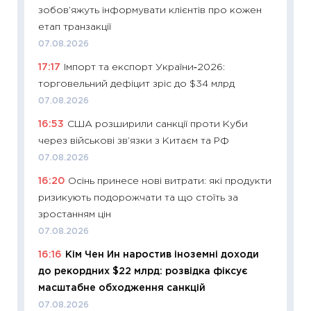
зобов’яжуть інформувати клієнтів про кожен
11:29
Ск
етап транзакції
кошик 
07.08.2026
базово
17:17
Імпорт та експорт України‑2026:
оцінко
торговельний дефіцит зріс до $34 млрд
06.04.2
07.08.2026
11:24
Ск
16:53
США розширили санкції проти Куби
у 2026
через військові зв’язки з Китаєм та РФ
KSE до
07.08.2026
30.03.2
16:20
Осінь принесе нові витрати: які продукти
11:26
Зо
ризикують подорожчати та що стоїть за
купува
зростанням цін
12.03.20
07.08.2026
11:27
Ек
16:16
Кім Чен Ин наростив іноземні доходи
змінило
до рекордних $22 млрд: розвідка фіксує
розвитк
масштабне обходження санкцій
24.02.2
07.08.2026