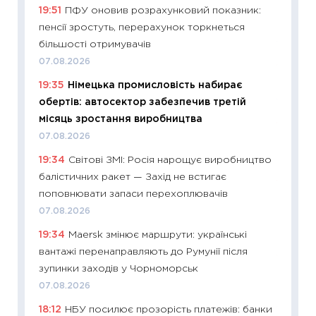
19:51
ПФУ оновив розрахунковий показник:
наспра
пенсії зростуть, перерахунок торкнеться
2027–2
більшості отримувачів
19.06.20
07.08.2026
11:22
Ка
19:35
Німецька промисловість набирає
що зав
обертів: автосектор забезпечив третій
11.06.20
місяць зростання виробництва
11:27
До
07.08.2026
ціни зм
19:34
Світові ЗМІ: Росія нарощує виробництво
30.04.2
балістичних ракет — Захід не встигає
11:32
Бі
поповнювати запаси перехоплювачів
впевне
07.08.2026
поведін
19:34
Maersk змінює маршрути: українські
27.04.2
вантажі перенаправляють до Румунії після
11:28
Чо
зупинки заходів у Чорноморськ
змінив
07.08.2026
2026 р
18:12
НБУ посилює прозорість платежів: банки
13.04.20