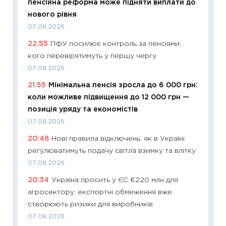
пенсійна реформа може підняти виплати до
інвест
нового рівня
21.07.20
07.08.2026
11:26
Як
22:55
ПФУ посилює контроль за пенсіями:
ризики
кого перевірятимуть у першу чергу
облігац
07.08.2026
08.07.2
21:55
Мінімальна пенсія зросла до 6 000 грн:
11:20
Ці
коли можливе підвищення до 12 000 грн —
майбут
позиція уряду та економістів
01.07.2
07.08.2026
11:24
Пр
20:48
Нові правила відключень: як в Україні
освіта 
регулюватимуть подачу світла взимку та влітку
29.06.2
07.08.2026
11:27
Вс
20:34
Україна просить у ЄС €220 млн для
топ уні
агросектору: експортні обмеження вже
абітурі
створюють ризики для виробників
23.06.2
07.08.2026
11:29
До