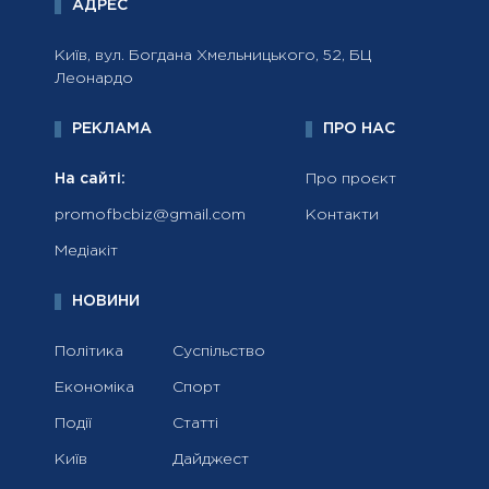
АДРЕС
Київ, вул. Богдана Хмельницького, 52, БЦ
Леонардо
РЕКЛАМА
ПРО НАС
На сайті:
Про проєкт
promofbcbiz@gmail.com
Контакти
Медіакіт
НОВИНИ
Політика
Суспільство
Економіка
Спорт
Події
Статті
Київ
Дайджест