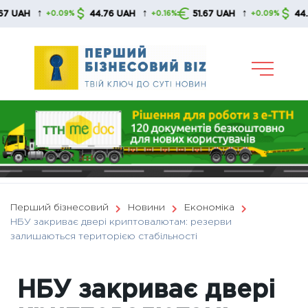
Skip
↑
↑
↑
44.76 UAH
51.67 UAH
44.76 UA
+0.09%
+0.16%
+0.09%
to
content
Перший бізнесовий
Новини
Економіка
НБУ закриває двері криптовалютам: резерви
залишаються територією стабільності
НБУ закриває двері