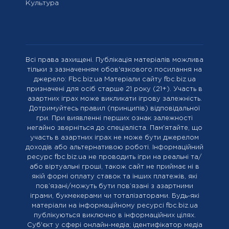
Культура
Всі права захищені. Публікація матеріалів можлива
тільки з зазначенням обов'язкового посилання на
джерело: Fbc.biz.ua Матеріали сайту fbc.biz.ua
призначені для осіб старше 21 року (21+). Участь в
азартних іграх може викликати ігрову залежність.
Дотримуйтесь правил (принципів) відповідальної
гри. При виявленні перших ознак залежності
негайно зверніться до спеціаліста. Пам'ятайте, що
участь в азартних іграх не може бути джерелом
доходів або альтернативою роботі. Інформаційний
ресурс fbc.biz.ua не проводить ігри на реальні та/
або віртуальні гроші, також сайт не приймає ні в
якій формі оплату ставок та інших платежів, які
пов’язані/можуть бути пов’язані з азартними
іграми, букмекерами чи тоталізаторами. Будь-які
матеріали на інформаційному ресурсі fbc.biz.ua
публікуються виключно в інформаційних цілях.
Cуб'єкт у сфері онлайн-медіа; ідентифікатор медіа