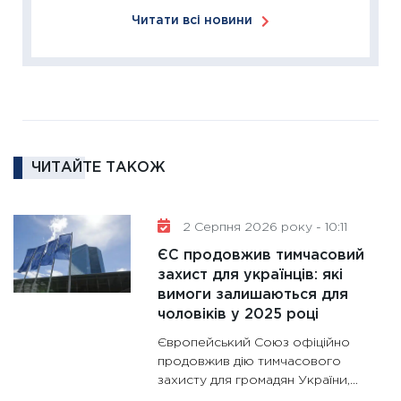
11:26
Сп
Читати всі новини
2026: 
ліквідн
18.02.20
11:27
За
диктує
16.02.20
ЧИТАЙТЕ ТАКОЖ
11:30
Ре
роль US
та зни
2 Серпня 2026 року - 10:11
30.01.20
ЄС продовжив тимчасовий
11:30
Кр
захист для українців: які
роблять
вимоги залишаються для
28.01.20
чоловіків у 2025 році
11:28
Де
Європейський Союз офіційно
гранто
продовжив дію тимчасового
захисту для громадян України,...
13.01.20