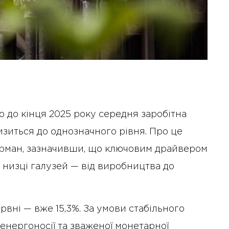
о до кінця 2025 року середня заробітна
низиться до однозначного рівня. Про це
рман, зазначивши, що ключовим драйвером
у низці галузей — від виробництва до
ервні — вже 15,3%. За умови стабільного
 енергоносії та зваженої монетарної