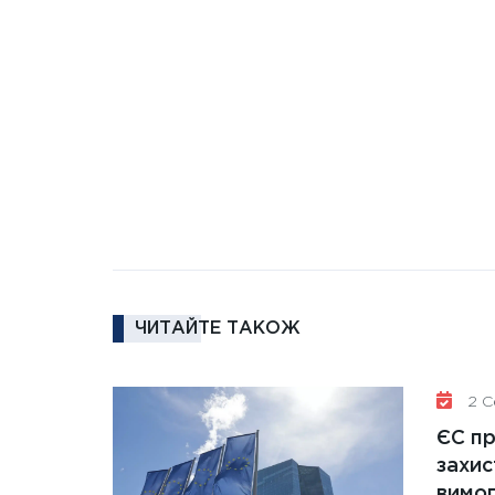
ЧИТАЙТЕ ТАКОЖ
2 Се
ЄС п
захис
вимо