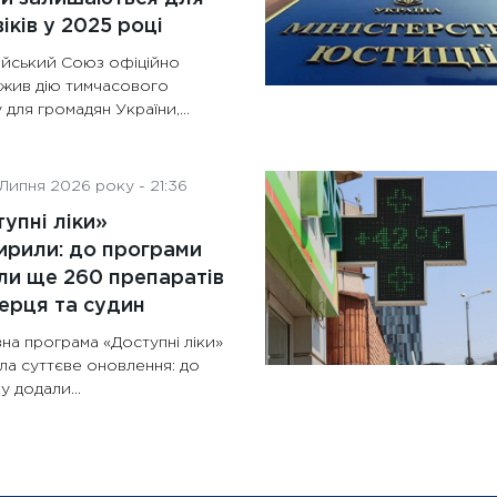
іків у 2025 році
йський Союз офіційно
жив дію тимчасового
 для громадян України,...
Липня 2026 року - 21:36
упні ліки»
рили: до програми
и ще 260 препаратів
ерця та судин
на програма «Доступні ліки»
ла суттєве оновлення: до
у додали...