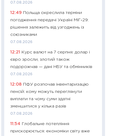
07.08.2026
29.06.2026
12:49
Польща окреслила терміни
11:27
Вступ-2026 в
погодження передачі Україні МіГ‑29:
контракту, топ ун
рішення залежить від узгоджень із
правила для абіту
союзниками
23.06.2026
07.08.2026
11:29
Долар по 51,5
12:21
Курс валют на 7 серпня: долар і
тисяч: що наспра
євро зросли, злотий також
Бюджетна деклар
подорожчав — дані НБУ та обмінників
19.06.2026
07.08.2026
11:22
Кадровий деф
12:08
ПФУ розпочав інвентаризацію
вакансії: що зав
пенсій: кому можуть переглянути
найму
виплати та чому суми здатні
11.06.2026
зменшитися у кілька разів
11:27
Дорожчає ще
07.08.2026
промислові ціни з
11:54
Глобальне потепління
30.04.2026
прискорюється: економіки світу вже