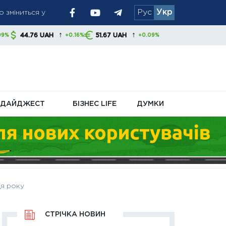
 зміниться у
Рус
Укр
↑
↑
AH
51.67 UAH
+0.16%
+0.09%
ахунки
ДАЙДЖЕСТ
БІЗНЕС LIFE
ДУМКИ
ця року
СТРІЧКА НОВИН