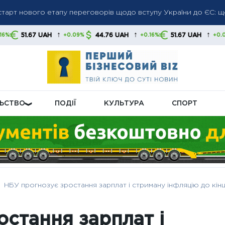
тарт нового етапу переговорів щодо вступу України до ЄС: що
та на імпортний полікремній: США посилюють захист власної
↑
↑
↑
AH
44.76 UAH
51.67 UAH
44.76 U
+0.09%
+0.16%
+0.09%
ної індустрії
 зрости навіть із тарифним мораторієм: що саме додадуть у р
ЛЬСТВО
ПОДІЇ
КУЛЬТУРА
СПОРТ
НБУ прогнозує зростання зарплат і стриману інфляцію до кін
остання зарплат і