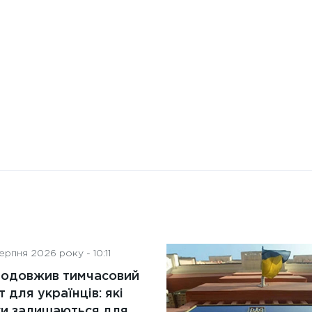
штучного інтелекту на
діяльність рад директорів
рпня 2026 року - 10:11
родовжив тимчасовий
т для українців: які
ги залишаються для