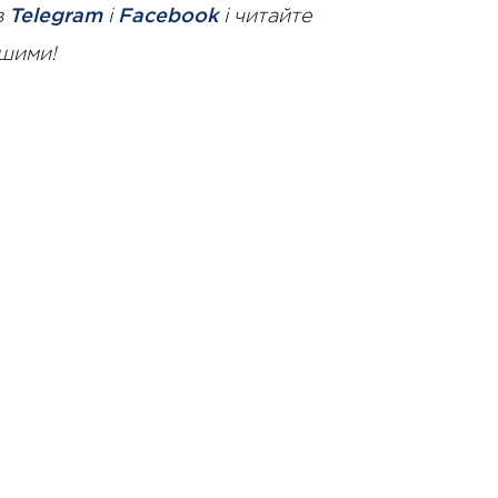
в
Telegram
і
Facebook
і читайте
ршими!