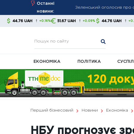
Зеленський оголосив про с
Skip
Останні
процесі
to
новини:
Трамп запроваджує нові ми
content
↑
↑
↑
UAH
51.67 UAH
44.76 UAH
51.67 U
+0.16%
+0.09%
+0.16%
напівпровідникової та соняч
Комунальні платіжки можуть
ЕКОНОМІКА
ПОЛІТИКА
СУСПІ
Перший бізнесовий
Новини
Економіка
НБУ прогнозує зр