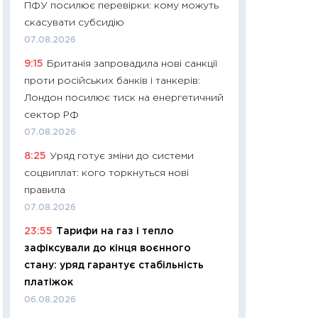
ПФУ посилює перевірки: кому можуть
30.03.2026
скасувати субсидію
11:26
Золото по $
07.08.2026
$80: час купуват
9:15
Британія запровадила нові санкції
прибуток?
проти російських банків і танкерів:
12.03.2026
Лондон посилює тиск на енергетичний
11:27
Економіка Ук
сектор РФ
що змінилося за 4
07.08.2026
перспективи розв
8:25
Уряд готує зміни до системи
стабільності
соцвиплат: кого торкнуться нові
24.02.2026
правила
11:26
Споживання 
07.08.2026
2025–2026: струк
23:55
Тарифи на газ і тепло
заощадження та л
зафіксували до кінця воєнного
оцінками KSE Inst
стану: уряд гарантує стабільність
18.02.2026
платіжок
11:27
Зарплати на
06.08.2026
— хто диктує умо