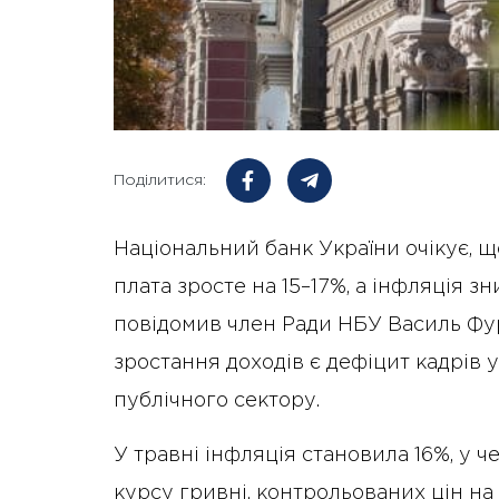
Поділитися:
Національний банк України очікує, щ
плата зросте на 15–17%, а інфляція з
повідомив член Ради НБУ Василь Фу
зростання доходів є дефіцит кадрів 
публічного сектору.
У травні інфляція становила 16%, у ч
курсу гривні, контрольованих цін на