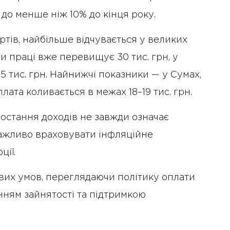
 до менше ніж 10% до кінця року.
ртів, найбільше відчувається у великих
ти праці вже перевищує 30 тис. грн, у
25 тис. грн. Найнижчі показники — у Сумах,
лата коливається в межах 18–19 тис. грн.
остання доходів не завжди означає
ажливо враховувати інфляційне
ції.
вих умов, переглядаючи політику оплати
нням зайнятості та підтримкою