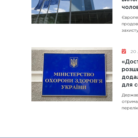
чолов
Європе
продов
захисту
20 
«Дост
розши
додал
для с
Держав
отрима
перелік