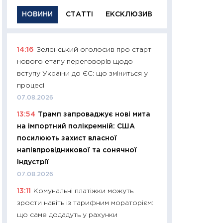
НОВИНИ
СТАТТІ
ЕКСКЛЮЗИВ
14:16
Зеленський оголосив про старт
11:29
Якісна інфо
нового етапу переговорів щодо
успішного інвест
вступу України до ЄС: що зміниться у
21.07.2026
процесі
11:26
Як заробити
07.08.2026
дохідність, ризик
13:54
Трамп запроваджує нові мита
державних обліга
на імпортний полікремній: США
08.07.2026
посилюють захист власної
11:20
Ціна здоров’
напівпровідникової та сонячної
медицина майбут
індустрії
витрати людей
07.08.2026
01.07.2026
13:11
Комунальні платіжки можуть
11:24
Професії ма
зрости навіть із тарифним мораторієм:
рухається освіта 
що саме додадуть у рахунки
платитимуть біл