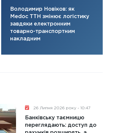
31.12.2025
Володимир Новіков: як
Сергій Кон
Читати в
Medoc ТТН змінює логістику
платить за 
завдяки електронним
там, де ви
товарно-транспортним
накладним
26 Липня 2026 року - 10:47
Банківську таємницю
переглядають: доступ до
рахунків розширять, а