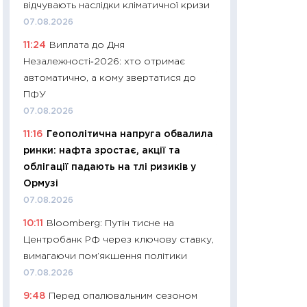
11:32
Більше зао
відчувають наслідки кліматичної кризи
впевненості: як 
07.08.2026
поведінка україн
11:24
Виплата до Дня
27.04.2026
Незалежності‑2026: хто отримає
11:28
Чому їжа зн
автоматично, а кому звертатися до
як змінився прод
ПФУ
українців у 2026 
07.08.2026
13.04.2026
11:16
Геополітична напруга обвалила
11:29
Скільки нас
ринки: нафта зростає, акції та
великодній кошик
облігації падають на тлі ризиків у
власний розраху
Ормузі
набору порівняно
07.08.2026
оцінкою
10:11
Bloomberg: Путін тисне на
06.04.2026
Центробанк РФ через ключову ставку,
11:24
Скільки кош
вимагаючи пом’якшення політики
стримування у 202
07.08.2026
розмови з Майко
9:48
Перед опалювальним сезоном
арифметики пер