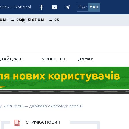
мль — National
Рус
Укр
хувань
→
51.67 UAH
0%
ДАЙДЖЕСТ
БІЗНЕС LIFE
ДУМКИ
 2026 році — держава скорочує дотації
СТРІЧКА НОВИН