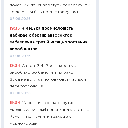
11:32
Більше зао
показник: пенсії зростуть, перерахунок
впевненості: як 
торкнеться більшості отримувачів
поведінка україн
07.08.2026
27.04.2026
19:35
Німецька промисловість
11:28
Чому їжа зн
набирає обертів: автосектор
як змінився прод
забезпечив третій місяць зростання
українців у 2026 
виробництва
13.04.2026
07.08.2026
11:29
Скільки нас
19:34
Світові ЗМІ: Росія нарощує
великодній кошик
виробництво балістичних ракет —
власний розраху
Захід не встигає поповнювати запаси
набору порівняно
перехоплювачів
оцінкою
07.08.2026
06.04.2026
19:34
Maersk змінює маршрути:
11:24
Скільки кош
українські вантажі перенаправляють до
стримування у 202
Румунії після зупинки заходів у
розмови з Майко
Чорноморськ
арифметики пер