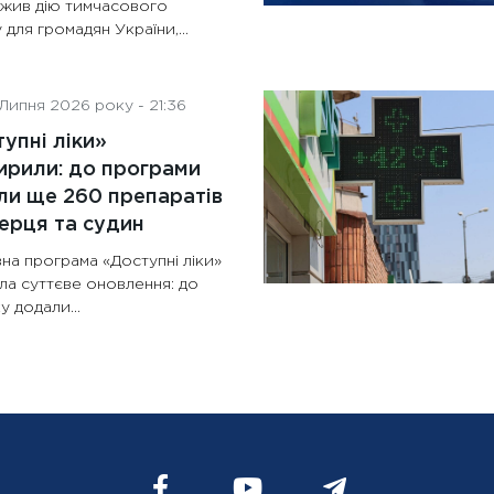
жив дію тимчасового
 для громадян України,...
Липня 2026 року - 21:36
упні ліки»
рили: до програми
и ще 260 препаратів
ерця та судин
на програма «Доступні ліки»
ла суттєве оновлення: до
у додали...