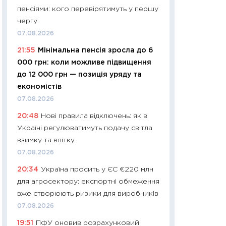
пенсіями: кого перевірятимуть у першу
29.06.2026
чергу
11:27
Вступ-2026 в
07.08.2026
контракту, топ ун
21:55
Мінімальна пенсія зросла до 6
правила для абіту
000 грн: коли можливе підвищення
23.06.2026
до 12 000 грн — позиція уряду та
11:29
Долар по 51,5
економістів
тисяч: що наспра
07.08.2026
Бюджетна деклар
20:48
Нові правила відключень: як в
19.06.2026
Україні регулюватимуть подачу світла
11:22
Кадровий деф
взимку та влітку
вакансії: що зав
07.08.2026
найму
20:34
Україна просить у ЄС €220 млн
11.06.2026
для агросектору: експортні обмеження
11:27
Дорожчає ще
вже створюють ризики для виробників
промислові ціни з
07.08.2026
30.04.2026
19:51
ПФУ оновив розрахунковий