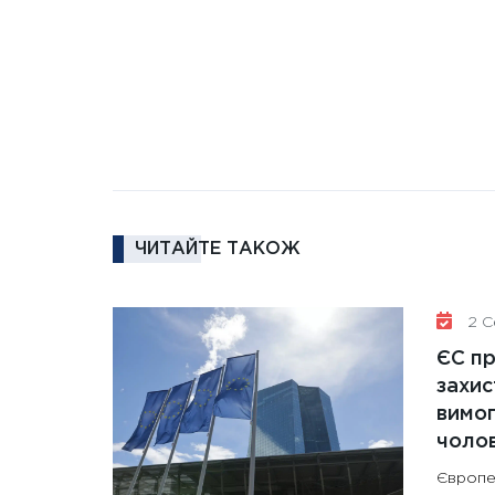
ЧИТАЙТЕ ТАКОЖ
2 Се
ЄС п
захис
вимо
чолов
Європе