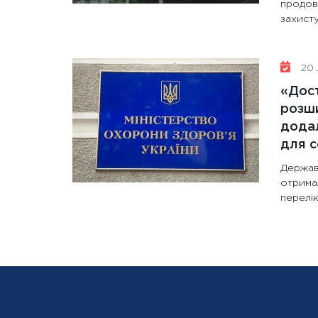
продов
захисту
20 
«Дост
розши
додал
для с
Держав
отрима
перелік