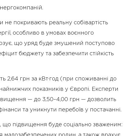
 енергокомпаній.
фи не покривають реальну собівартість
ргії, особливо в умовах воєнного
озує, що уряд буде змушений поступово
фіцит бюджету та забезпечити стійкість
ь 2,64 грн за кВт·год (при споживанні до
з найнижчих показників у Європі. Експерти
двищення — до 3,50–4,00 грн — дозволить
інанси та уникнути перебоїв у постачанні.
, що підвищення буде соціально зваженим:
я малозабезпечених родин, а також врахує