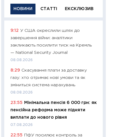
НОВИНИ
СТАТТІ
ЕКСКЛЮЗИВ
9:12
У США окреслили шлях до
11:29
Якісна інфо
завершення війни: аналітики
успішного інвест
закликають посилити тиск на Кремль
21.07.2026
— National Security Journal
11:26
Як заробити
08.08.2026
дохідність, ризик
8:29
Скасування плати за доставку
державних обліга
газу: хто отримає нові умови та як
08.07.2026
зміниться система нарахувань
11:20
Ціна здоров’
08.08.2026
медицина майбут
23:55
Мінімальна пенсія 6 000 грн: як
витрати людей
пенсійна реформа може підняти
01.07.2026
виплати до нового рівня
11:24
Професії ма
07.08.2026
рухається освіта 
22:55
ПФУ посилює контроль за
платитимуть біл