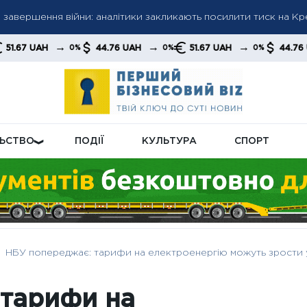
авершення війни: аналітики закликають посилити тиск на Кре
ку газу: хто отримає нові умови та як зміниться система нара
→
→
→
→
44.76 UAH
51.67 UAH
44.76 UAH
0%
0%
0%
0%
н: як пенсійна реформа може підняти виплати до нового рівня
ЛЬСТВО
ПОДІЇ
КУЛЬТУРА
СПОРТ
НБУ попереджає: тарифи на електроенергію можуть зрости у
 тарифи на