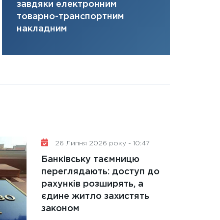
завдяки електронним
там, де ви
31.12.2025
товарно-транспортним
Читати в
накладним
26 Липня 2026 року - 10:47
Банківську таємницю
переглядають: доступ до
рахунків розширять, а
єдине житло захистять
законом