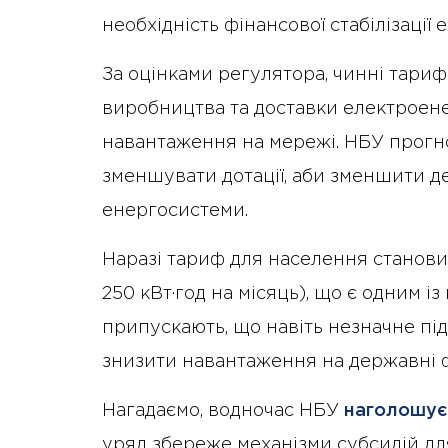
необхідність фінансової стабілізації
За оцінками регулятора, чинні тари
виробництва та доставки електроене
навантаження на мережі. НБУ прогн
зменшувати дотації, аби зменшити де
енергосистеми.
Наразі тариф для населення становит
250 кВт·год на місяць), що є одним і
припускають, що навіть незначне пі
знизити навантаження на державні ф
Нагадаємо, водночас НБУ
наголошує
уряд збереже механізми субсидій дл