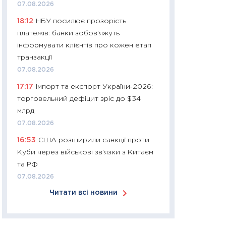
07.08.2026
30.03.2026
18:12
НБУ посилює прозорість
11:26
Золото по $
платежів: банки зобов’яжуть
$80: час купуват
інформувати клієнтів про кожен етап
прибуток?
транзакції
12.03.2026
07.08.2026
11:27
Економіка Ук
17:17
Імпорт та експорт України‑2026:
що змінилося за 4
торговельний дефіцит зріс до $34
перспективи розв
млрд
стабільності
07.08.2026
24.02.2026
16:53
США розширили санкції проти
11:26
Споживання 
Куби через військові зв’язки з Китаєм
2025–2026: струк
та РФ
заощадження та л
07.08.2026
оцінками KSE Inst
Читати всі новини
18.02.2026
11:27
Зарплати на
— хто диктує умо