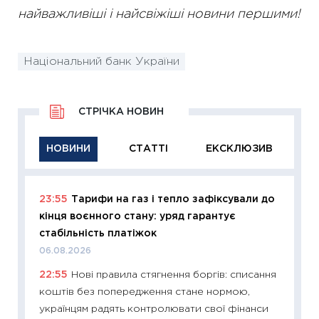
найважливіші і найсвіжіші новини першими!
Національний банк України
СТРІЧКА НОВИН
НОВИНИ
СТАТТІ
ЕКСКЛЮЗИВ
23:55
Тарифи на газ і тепло зафіксували до
11:29
Як
кінця воєнного стану: уряд гарантує
інвест
стабільність платіжок
21.07.20
06.08.2026
11:26
Як
22:55
Нові правила стягнення боргів: списання
ризики
коштів без попередження стане нормою,
облігац
українцям радять контролювати свої фінанси
08.07.2