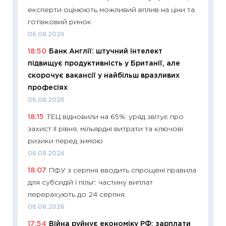
експерти оцінюють можливий вплив на ціни та
11:27
До
готівковий ринок
ціни зм
06.08.2026
30.04.2
18:50
Банк Англії: штучний інтелект
11:32
Бі
підвищує продуктивність у Британії, але
впевне
скорочує вакансії у найбільш вразливих
поведін
професіях
27.04.2
06.08.2026
11:28
Чо
18:15
ТЕЦ відновили на 65%: уряд звітує про
змінив
захист II рівня, мільярдні витрати та ключові
2026 р
ризики перед зимою
13.04.20
06.08.2026
11:29
Ск
18:07
ПФУ з серпня вводить спрощені правила
кошик 
для субсидій і пільг: частину виплат
базово
перерахують до 24 серпня
оцінко
06.08.2026
06.04.2
17:54
Війна руйнує економіку РФ: зарплати