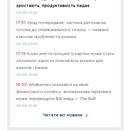
11:24
Ск
зростають, продуктивність падає
у 2026
06.08.2026
KSE до
17:51
Уряд попереджає: частина регіонів не
30.03.2
готова до опалювального сезону — названо
11:26
Зо
ключові проблеми та ризики
купува
06.08.2026
12.03.20
17:19
Коли зняття грошей із картки може стати
11:27
Ек
злочином: юристи пояснюють ризики для
змінило
клієнтів і банків
розвитк
06.08.2026
24.02.2
16:53
Wildberries опинився на межі
11:26
Сп
фінансового колапсу: антикризова підтримка
2026: 
може перевищити $16 млрд — The Bell
ліквідн
06.08.2026
18.02.20
Читати всі новини
11:27
За
диктує