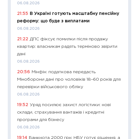
06.08.2026
11:20
Ці
21:55
В Україні готують масштабну пенсійну
майбут
реформу: що буде з виплатами
01.07.2
06.08.2026
11:24
Пр
21:22
ДПС фіксує помилки після продажу
освіта 
квартир: власникам радять терміново звірити
29.06.2
дані
11:27
Вс
06.08.2026
топ уні
20:56
Мінфін: податкова передасть
абітурі
Міноборони дані про чоловіків 18–60 років для
23.06.2
перевірки військового обліку
11:29
До
06.08.2026
наспра
19:52
Уряд посилює захист логістики: нові
2027–2
склади, страхування вантажів і кредитні
19.06.20
програми для бізнесу
11:22
Ка
06.08.2026
що зав
19:14
Банкнота 2000 грн: НБУ готує рішення, а
11.06.20