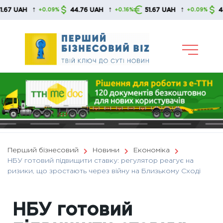
Skip
↑
↑
↑
AH
44.76 UAH
51.67 UAH
44.76 
+0.09%
+0.16%
+0.09%
to
content
Перший бізнесовий
Новини
Економіка
НБУ готовий підвищити ставку: регулятор реагує на
ризики, що зростають через війну на Близькому Сході
НБУ готовий