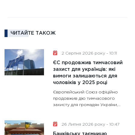
16.02.20
11:30
Ре
роль US
та зни
ЧИТАЙТЕ ТАКОЖ
30.01.20
11:30
Кр
роблять
2 Серпня 2026 року - 10:11
28.01.20
ЄС продовжив тимчасовий
11:28
Де
захист для українців: які
вимоги залишаються для
гранто
чоловіків у 2025 році
13.01.20
Європейський Союз офіційно
11:30
Ст
продовжив дію тимчасового
майбут
захисту для громадян України,...
31.12.20
26 Липня 2026 року - 10:47
Банківську таємницю