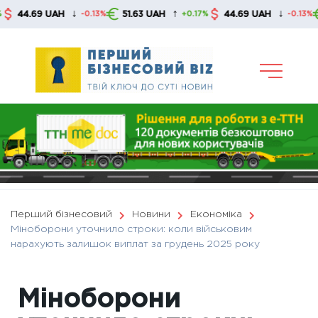
Skip
↓
↑
↓
.69 UAH
51.63 UAH
44.69 UAH
51.
-0.13%
+0.17%
-0.13%
to
content
Перший бізнесовий
Новини
Економіка
Міноборони уточнило строки: коли військовим
нарахують залишок виплат за грудень 2025 року
Міноборони