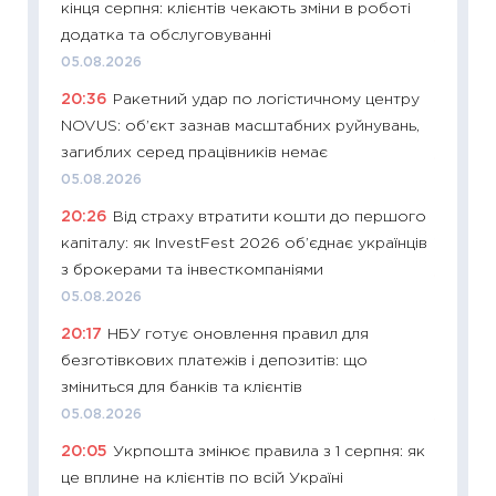
кінця серпня: клієнтів чекають зміни в роботі
30.04.2
додатка та обслуговуванні
11:32
Бі
05.08.2026
впевне
20:36
Ракетний удар по логістичному центру
поведін
NOVUS: об’єкт зазнав масштабних руйнувань,
27.04.2
загиблих серед працівників немає
11:28
Чо
05.08.2026
змінив
20:26
Від страху втратити кошти до першого
2026 р
капіталу: як InvestFest 2026 об’єднає українців
13.04.20
з брокерами та інвесткомпаніями
11:29
Ск
05.08.2026
кошик 
20:17
НБУ готує оновлення правил для
базово
безготівкових платежів і депозитів: що
оцінко
зміниться для банків та клієнтів
06.04.2
05.08.2026
11:24
Ск
20:05
Укрпошта змінює правила з 1 серпня: як
у 2026
це вплине на клієнтів по всій Україні
KSE до