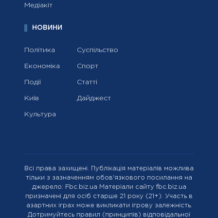
Медіакіт
НОВИНИ
Політика
Суспільство
Економіка
Спорт
Події
Статті
Київ
Дайджест
Культура
Всі права захищені. Публікація матеріалів можлива
тільки з зазначенням обов'язкового посилання на
джерело: Fbc.biz.ua Матеріали сайту fbc.biz.ua
призначені для осіб старше 21 року (21+). Участь в
азартних іграх може викликати ігрову залежність.
Дотримуйтесь правил (принципів) відповідальної