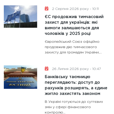
та зни
2 Серпня 2026 року - 10:11
30.01.20
ЄС продовжив тимчасовий
11:30
Кр
захист для українців: які
роблять
вимоги залишаються для
28.01.20
чоловіків у 2025 році
11:28
Де
Європейський Союз офіційно
гранто
продовжив дію тимчасового
захисту для громадян України,...
13.01.20
11:30
Ст
майбут
26 Липня 2026 року - 10:47
31.12.20
Банківську таємницю
переглядають: доступ до
рахунків розширять, а єдине
житло захистять законом
В Україні готуються до суттєвих
змін у сфері фінансового
контролю...