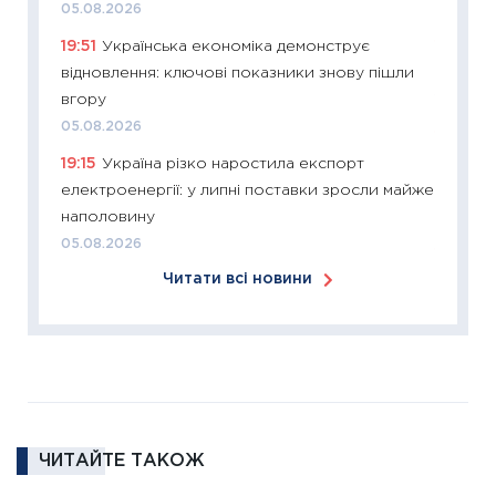
05.08.2026
30.03.2
19:51
Українська економіка демонструє
11:26
Зо
відновлення: ключові показники знову пішли
купува
вгору
12.03.20
05.08.2026
11:27
Ек
19:15
Україна різко наростила експорт
змінило
електроенергії: у липні поставки зросли майже
розвитк
наполовину
24.02.2
05.08.2026
11:26
Сп
Читати всі новини
2026: 
ліквідн
18.02.20
11:27
За
диктує
16.02.20
ЧИТАЙТЕ ТАКОЖ
11:30
Ре
роль US