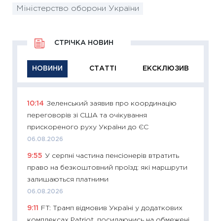
Міністерство оборони України
СТРІЧКА НОВИН
НОВИНИ
СТАТТІ
ЕКСКЛЮЗИВ
10:14
Зеленський заявив про координацію
11:29
Як
переговорів зі США та очікування
інвест
прискореного руху України до ЄС
21.07.20
06.08.2026
11:26
Як
9:55
У серпні частина пенсіонерів втратить
ризики
право на безкоштовний проїзд: які маршрути
облігац
залишаються платними
08.07.2
06.08.2026
11:20
Ці
9:11
FT: Трамп відмовив Україні у додаткових
майбут
комплексах Patriot, посилаючись на обмежені
01.07.2