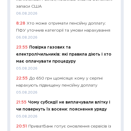
запаси США
11:24
Пр
06.08.2026
освіта 
8:28
Хто може отримати пенсійну доплату:
29.06.2
ПФУ уточнив категорії та умови нарахування
11:27
Вс
06.08.2026
топ уні
23:55
Повірка газових та
абітурі
електролічильників: які правила діють і хто
23.06.2
має оплачувати процедуру
11:29
До
05.08.2026
наспра
22:55
До 650 грн щомісяця: кому у серпні
2027–2
нарахують підвищену пенсійну доплату
19.06.20
05.08.2026
11:22
Ка
21:55
Чому субсидії не виплачували влітку і
що зав
чи повернуть їх восени: пояснення уряду
11.06.20
05.08.2026
11:27
До
20:51
ПриватБанк готує оновлення сервісів із
ціни зм