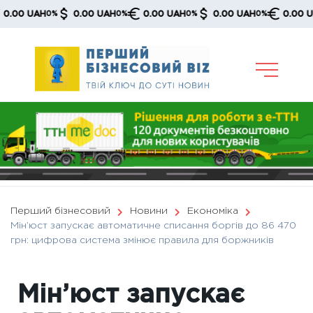
Skip
0 UAH
0.00 UAH
0.00 UAH
0.00 UAH
0.00 UAH
0%
0%
0%
0%
0
to
content
Перший бізнесовий
Новини
Економіка
Мін’юст запускає автоматичне списання боргів до 86 470
грн: цифрова система змінює правила для боржників
Мін’юст запускає