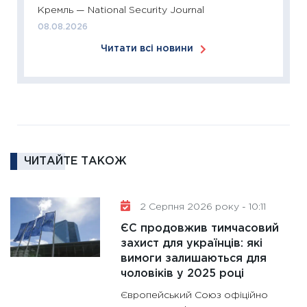
11:26
Сп
Кремль — National Security Journal
2026: 
08.08.2026
ліквідн
Читати всі новини
18.02.20
11:27
За
диктує
16.02.20
11:30
Ре
роль US
ЧИТАЙТЕ ТАКОЖ
та зни
30.01.20
11:30
Кр
2 Серпня 2026 року - 10:11
роблять
ЄС продовжив тимчасовий
28.01.20
захист для українців: які
вимоги залишаються для
11:28
Де
чоловіків у 2025 році
гранто
13.01.20
Європейський Союз офіційно