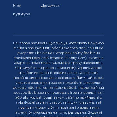
Київ
Дайджест
Культура
Всі права захищені. Публікація матеріалів можлива
тільки з зазначенням обов'язкового посилання на
джерело: Fbc.biz.ua Матеріали сайту fbc.biz.ua
призначені для осіб старше 21 року (21+). Участь в
азартних іграх може викликати ігрову залежність.
Дотримуйтесь правил (принципів) відповідальної
гри. При виявленні перших ознак залежності
негайно зверніться до спеціаліста. Пам'ятайте, що
участь в азартних іграх не може бути джерелом
доходів або альтернативою роботі. Інформаційний
ресурс fbc.biz.ua не проводить ігри на реальні та/
або віртуальні гроші, також сайт не приймає ні в
якій формі оплату ставок та інших платежів, які
пов’язані/можуть бути пов’язані з азартними
іграми, букмекерами чи тоталізаторами. Будь-які