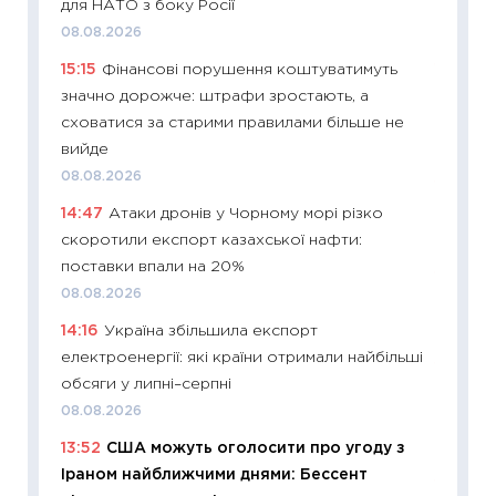
для НАТО з боку Росії
інвест
08.08.2026
21.07.20
15:15
Фінансові порушення коштуватимуть
11:26
Як
значно дорожче: штрафи зростають, а
ризики
сховатися за старими правилами більше не
облігац
вийде
08.07.2
08.08.2026
11:20
Ці
14:47
Атаки дронів у Чорному морі різко
майбут
скоротили експорт казахської нафти:
01.07.2
поставки впали на 20%
11:24
Пр
08.08.2026
освіта 
14:16
Україна збільшила експорт
29.06.2
електроенергії: які країни отримали найбільші
11:27
Вс
обсяги у липні–серпні
топ уні
08.08.2026
абітурі
13:52
США можуть оголосити про угоду з
23.06.2
Іраном найближчими днями: Бессент
11:29
До