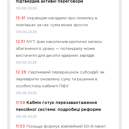
підтвердив активні переговори
наспра
08.08.2026
2027–2
13:41
Українцям нагадали про помилку в
19.06.20
платіжках за газ: сума може зрости
11:22
Ка
08.08.2026
що зав
12:51
NYT: Іран накопичив критичні запаси
11.06.20
збагаченого урану — потенціалу може
11:27
До
вистачити для десяти ядерних зарядів
ціни зм
08.08.2026
30.04.2
12:26
Серпневий перерахунок субсидій: як
11:32
Бі
перевірити оновлену суму та рішення в
впевне
особистому кабінеті ПФУ
поведін
08.08.2026
27.04.2
11:58
Кабмін готує перезавантаження
11:28
Чо
пенсійної системи: подробиці реформи
змінив
08.08.2026
2026 р
11:53
Польща формує ювілейний 50-й пакет
13.04.20