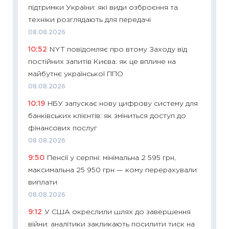
підтримки України: які види озброєння та
11:29
Ск
техніки розглядають для передачі
кошик 
08.08.2026
базово
10:52
NYT повідомляє про втому Заходу від
оцінко
постійних запитів Києва: як це вплине на
06.04.2
майбутнє української ППО
11:24
Ск
08.08.2026
у 2026
10:19
НБУ запускає нову цифрову систему для
KSE до
банківських клієнтів: як зміниться доступ до
30.03.2
фінансових послуг
11:26
Зо
08.08.2026
купува
9:50
Пенсії у серпні: мінімальна 2 595 грн,
12.03.20
максимальна 25 950 грн — кому перерахували
11:27
Ек
виплати
змінило
08.08.2026
розвитк
9:12
У США окреслили шлях до завершення
24.02.2
війни: аналітики закликають посилити тиск на