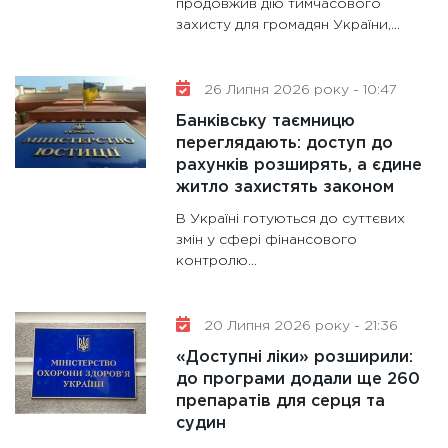
продовжив дію тимчасового
11:30
Ст
захисту для громадян України,...
майбут
31.12.20
26 Липня 2026 року - 10:47
Банківську таємницю
переглядають: доступ до
рахунків розширять, а єдине
житло захистять законом
В Україні готуються до суттєвих
змін у сфері фінансового
контролю...
20 Липня 2026 року - 21:36
«Доступні ліки» розширили:
до програми додали ще 260
препаратів для серця та
судин