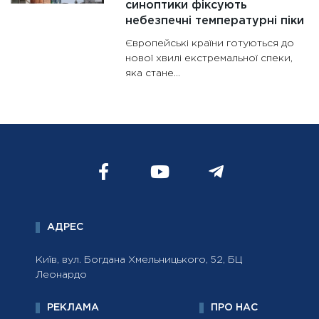
синоптики фіксують
небезпечні температурні піки
Європейські країни готуються до
нової хвилі екстремальної спеки,
яка стане...
АДРЕС
Київ, вул. Богдана Хмельницького, 52, БЦ
Леонардо
РЕКЛАМА
ПРО НАС