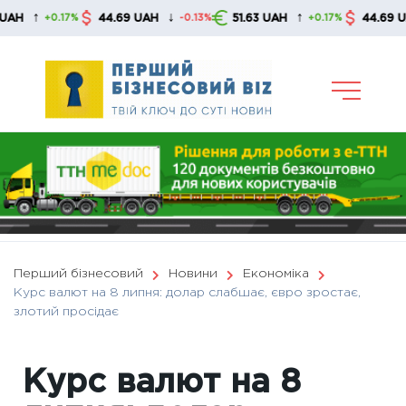
Skip
↓
↑
↓
44.69 UAH
51.63 UAH
44.69 UAH
+0.17%
-0.13%
+0.17%
to
content
Перший бізнесовий
Новини
Економіка
Курс валют на 8 липня: долар слабшає, євро зростає,
злотий просідає
Курс валют на 8