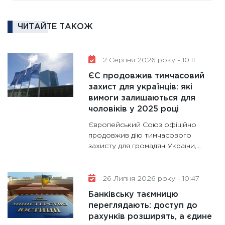
роль US
та зни
ЧИТАЙТЕ ТАКОЖ
30.01.20
11:30
Кр
роблять
2 Серпня 2026 року - 10:11
28.01.20
ЄС продовжив тимчасовий
11:28
Де
захист для українців: які
вимоги залишаються для
гранто
чоловіків у 2025 році
13.01.20
Європейський Союз офіційно
11:30
Ст
продовжив дію тимчасового
майбут
захисту для громадян України,...
31.12.20
26 Липня 2026 року - 10:47
Банківську таємницю
переглядають: доступ до
рахунків розширять, а єдине