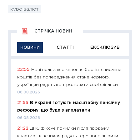
курс валют
СТРІЧКА НОВИН
НОВИНИ
СТАТТІ
ЕКСКЛЮЗИВ
22:55
Нові правила стягнення боргів: списання
11:29
Як
коштів без попередження стане нормою,
інвест
українцям радять контролювати свої фінанси
21.07.20
06.08.2026
11:26
Як
21:55
В Україні готують масштабну пенсійну
ризики
реформу: що буде з виплатами
облігац
06.08.2026
08.07.2
21:22
ДПС фіксує помилки після продажу
11:20
Ці
квартир: власникам радять терміново звірити
майбут