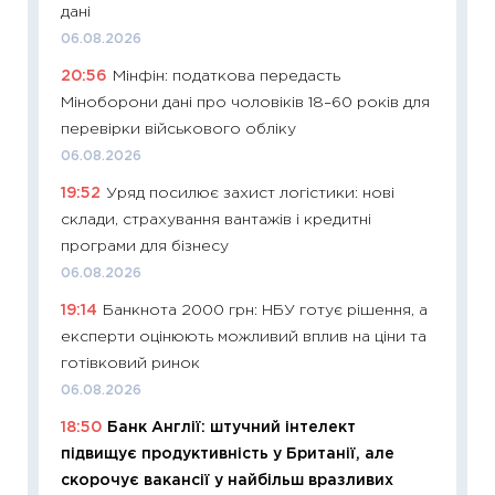
дані
01.07.2
06.08.2026
11:24
Пр
20:56
Мінфін: податкова передасть
освіта 
Міноборони дані про чоловіків 18–60 років для
29.06.2
перевірки військового обліку
11:27
Вс
06.08.2026
топ уні
19:52
Уряд посилює захист логістики: нові
абітурі
склади, страхування вантажів і кредитні
23.06.2
програми для бізнесу
11:29
До
06.08.2026
наспра
19:14
Банкнота 2000 грн: НБУ готує рішення, а
2027–2
експерти оцінюють можливий вплив на ціни та
19.06.20
готівковий ринок
11:22
Ка
06.08.2026
що зав
18:50
Банк Англії: штучний інтелект
11.06.20
підвищує продуктивність у Британії, але
11:27
До
скорочує вакансії у найбільш вразливих
ціни зм