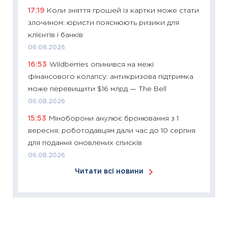
17:19
Коли зняття грошей із картки може стати
30.03.2
злочином: юристи пояснюють ризики для
11:26
Зо
клієнтів і банків
купува
06.08.2026
12.03.20
16:53
Wildberries опинився на межі
11:27
Ек
фінансового колапсу: антикризова підтримка
змінило
може перевищити $16 млрд — The Bell
розвитк
06.08.2026
24.02.2
15:53
Міноборони анулює бронювання з 1
11:26
Сп
вересня: роботодавцям дали час до 10 серпня
2026: 
для подання оновлених списків
ліквідн
06.08.2026
18.02.20
Читати всі новини
11:27
За
диктує
16.02.20
11:30
Ре