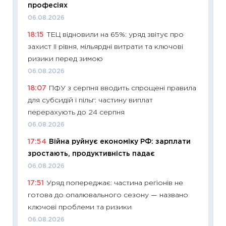
професіях
30.04.2
06.08.2026
11:32
Бі
18:15
ТЕЦ відновили на 65%: уряд звітує про
впевне
захист II рівня, мільярдні витрати та ключові
поведін
ризики перед зимою
27.04.2
06.08.2026
11:28
Чо
18:07
ПФУ з серпня вводить спрощені правила
змінив
для субсидій і пільг: частину виплат
2026 р
перерахують до 24 серпня
13.04.20
06.08.2026
11:29
Ск
17:54
Війна руйнує економіку РФ: зарплати
кошик 
зростають, продуктивність падає
базово
06.08.2026
оцінко
17:51
Уряд попереджає: частина регіонів не
06.04.2
готова до опалювального сезону — названо
11:24
Ск
ключові проблеми та ризики
у 2026
06.08.2026
KSE до