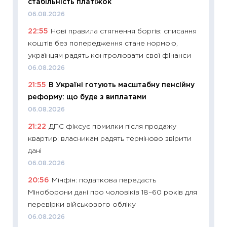
стабільність платіжок
21.07.20
06.08.2026
11:26
Як
22:55
Нові правила стягнення боргів: списання
ризики
коштів без попередження стане нормою,
облігац
українцям радять контролювати свої фінанси
08.07.2
06.08.2026
11:20
Ці
21:55
В Україні готують масштабну пенсійну
майбут
реформу: що буде з виплатами
01.07.2
06.08.2026
11:24
Пр
21:22
ДПС фіксує помилки після продажу
освіта 
квартир: власникам радять терміново звірити
29.06.2
дані
11:27
Вс
06.08.2026
топ уні
20:56
Мінфін: податкова передасть
абітурі
Міноборони дані про чоловіків 18–60 років для
23.06.2
перевірки військового обліку
11:29
До
06.08.2026
наспра