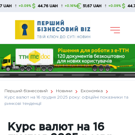
Skip
↑
↑
↑
44.76 UAH
51.67 UAH
44.76 UAH
+0.09%
+0.16%
+0.09%
to
content
Перший бізнесовий
Новини
Економіка
Курс валют на 16 грудня 2025 року: офіційні показники та
ринкові тенденції
Курс валют на 16