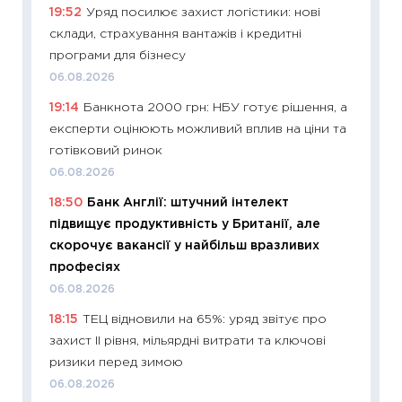
19:52
Уряд посилює захист логістики: нові
2027–2
склади, страхування вантажів і кредитні
19.06.20
програми для бізнесу
11:22
Ка
06.08.2026
що зав
19:14
Банкнота 2000 грн: НБУ готує рішення, а
11.06.20
експерти оцінюють можливий вплив на ціни та
11:27
До
готівковий ринок
ціни зм
06.08.2026
30.04.2
18:50
Банк Англії: штучний інтелект
11:32
Бі
підвищує продуктивність у Британії, але
впевне
скорочує вакансії у найбільш вразливих
поведін
професіях
27.04.2
06.08.2026
11:28
Чо
18:15
ТЕЦ відновили на 65%: уряд звітує про
змінив
захист II рівня, мільярдні витрати та ключові
2026 р
ризики перед зимою
13.04.20
06.08.2026
11:29
Ск