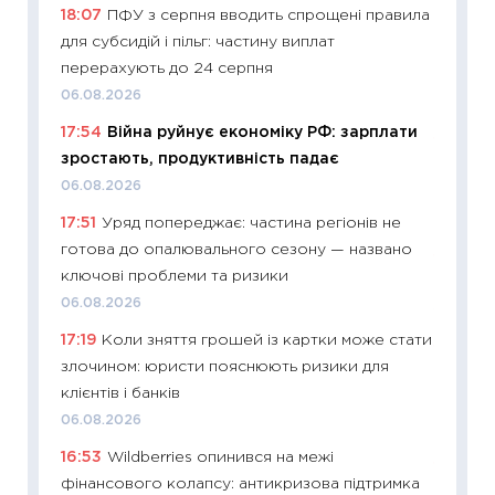
18:07
ПФУ з серпня вводить спрощені правила
кошик 
для субсидій і пільг: частину виплат
базово
перерахують до 24 серпня
оцінко
06.08.2026
06.04.2
17:54
Війна руйнує економіку РФ: зарплати
11:24
Ск
зростають, продуктивність падає
у 2026
06.08.2026
KSE до
17:51
Уряд попереджає: частина регіонів не
30.03.2
готова до опалювального сезону — названо
11:26
Зо
ключові проблеми та ризики
купува
06.08.2026
12.03.20
17:19
Коли зняття грошей із картки може стати
11:27
Ек
злочином: юристи пояснюють ризики для
змінило
клієнтів і банків
розвитк
06.08.2026
24.02.2
16:53
Wildberries опинився на межі
11:26
Сп
фінансового колапсу: антикризова підтримка
2026: 