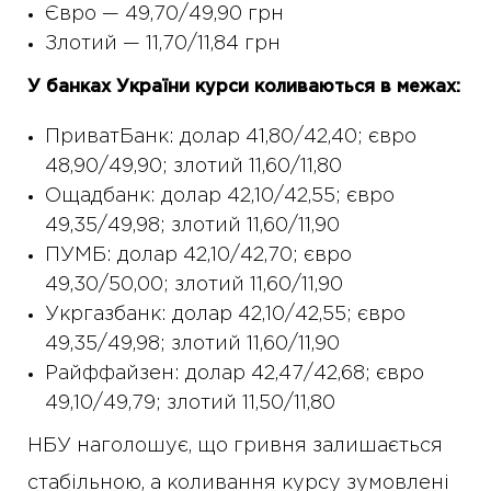
Євро — 49,70/49,90 грн
Злотий — 11,70/11,84 грн
У банках України курси коливаються в межах:
ПриватБанк: долар 41,80/42,40; євро
48,90/49,90; злотий 11,60/11,80
Ощадбанк: долар 42,10/42,55; євро
49,35/49,98; злотий 11,60/11,90
ПУМБ: долар 42,10/42,70; євро
49,30/50,00; злотий 11,60/11,90
Укргазбанк: долар 42,10/42,55; євро
49,35/49,98; злотий 11,60/11,90
Райффайзен: долар 42,47/42,68; євро
49,10/49,79; злотий 11,50/11,80
НБУ наголошує, що гривня залишається
стабільною, а коливання курсу зумовлені