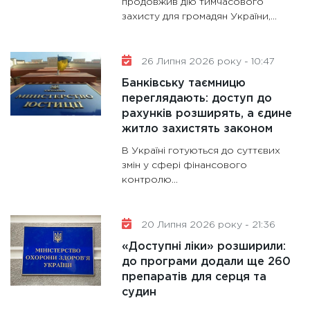
продовжив дію тимчасового
майбут
захисту для громадян України,...
31.12.20
26 Липня 2026 року - 10:47
Банківську таємницю
переглядають: доступ до
рахунків розширять, а єдине
житло захистять законом
В Україні готуються до суттєвих
змін у сфері фінансового
контролю...
20 Липня 2026 року - 21:36
«Доступні ліки» розширили:
до програми додали ще 260
препаратів для серця та
судин