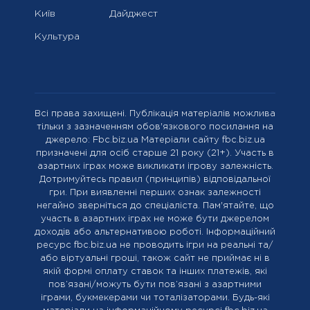
Київ
Дайджест
Культура
Всі права захищені. Публікація матеріалів можлива
тільки з зазначенням обов'язкового посилання на
джерело: Fbc.biz.ua Матеріали сайту fbc.biz.ua
призначені для осіб старше 21 року (21+). Участь в
азартних іграх може викликати ігрову залежність.
Дотримуйтесь правил (принципів) відповідальної
гри. При виявленні перших ознак залежності
негайно зверніться до спеціаліста. Пам'ятайте, що
участь в азартних іграх не може бути джерелом
доходів або альтернативою роботі. Інформаційний
ресурс fbc.biz.ua не проводить ігри на реальні та/
або віртуальні гроші, також сайт не приймає ні в
якій формі оплату ставок та інших платежів, які
пов’язані/можуть бути пов’язані з азартними
іграми, букмекерами чи тоталізаторами. Будь-які