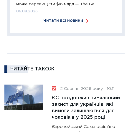
може перевищити $16 млрд — The Bell
ліквідн
06.08.2026
18.02.20
Читати всі новини
11:27
За
диктує
16.02.20
11:30
Ре
роль US
та зни
ЧИТАЙТЕ ТАКОЖ
30.01.20
11:30
Кр
роблять
2 Серпня 2026 року - 10:11
28.01.20
ЄС продовжив тимчасовий
11:28
Де
захист для українців: які
вимоги залишаються для
гранто
чоловіків у 2025 році
13.01.20
Європейський Союз офіційно
11:30
Ст