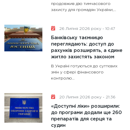
гранто
продовжив дію тимчасового
захисту для громадян України,...
13.01.20
11:30
Ст
майбут
26 Липня 2026 року - 10:47
31.12.20
Банківську таємницю
переглядають: доступ до
рахунків розширять, а єдине
житло захистять законом
В Україні готуються до суттєвих
змін у сфері фінансового
контролю...
20 Липня 2026 року - 21:36
«Доступні ліки» розширили:
до програми додали ще 260
препаратів для серця та
судин