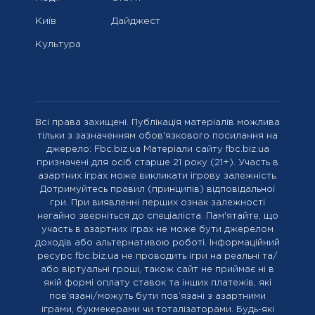
Київ
Дайджест
Культура
Всі права захищені. Публікація матеріалів можлива
тільки з зазначенням обов'язкового посилання на
джерело: Fbc.biz.ua Матеріали сайту fbc.biz.ua
призначені для осіб старше 21 року (21+). Участь в
азартних іграх може викликати ігрову залежність.
Дотримуйтесь правил (принципів) відповідальної
гри. При виявленні перших ознак залежності
негайно зверніться до спеціаліста. Пам'ятайте, що
участь в азартних іграх не може бути джерелом
доходів або альтернативою роботі. Інформаційний
ресурс fbc.biz.ua не проводить ігри на реальні та/
або віртуальні гроші, також сайт не приймає ні в
якій формі оплату ставок та інших платежів, які
пов’язані/можуть бути пов’язані з азартними
іграми, букмекерами чи тоталізаторами. Будь-які