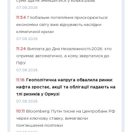
суми здатні зменшитися у кілька разів
11:28
Чо
07.08.2026
змінив
11:54
Глобальне потепління прискорюється:
2026 р
економіки світу вже відчувають наслідки
13.04.20
кліматичної кризи
11:29
Ск
07.08.2026
кошик 
11:24
Виплата до Дня Незалежності‑2026: хто
базово
отримає автоматично, а кому звертатися до
оцінко
ПФУ
06.04.2
07.08.2026
11:24
Ск
11:16
Геополітична напруга обвалила ринки:
у 2026
нафта зростає, акції та облігації падають на
KSE до
тлі ризиків у Ормузі
30.03.2
07.08.2026
11:26
Зо
10:11
Bloomberg: Путін тисне на Центробанк РФ
купува
через ключову ставку, вимагаючи
12.03.20
пом’якшення політики
11:27
Ек