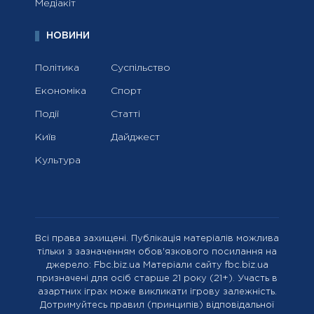
Медіакіт
НОВИНИ
Політика
Суспільство
Економіка
Спорт
Події
Статті
Київ
Дайджест
Культура
Всі права захищені. Публікація матеріалів можлива
тільки з зазначенням обов'язкового посилання на
джерело: Fbc.biz.ua Матеріали сайту fbc.biz.ua
призначені для осіб старше 21 року (21+). Участь в
азартних іграх може викликати ігрову залежність.
Дотримуйтесь правил (принципів) відповідальної