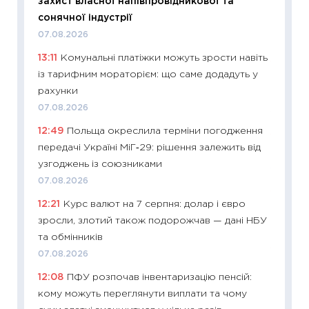
захист власної напівпровідникової та
топ уні
сонячної індустрії
абітурі
07.08.2026
23.06.2
13:11
Комунальні платіжки можуть зрости навіть
11:29
До
із тарифним мораторієм: що саме додадуть у
наспра
рахунки
2027–2
07.08.2026
19.06.20
12:49
Польща окреслила терміни погодження
11:22
Ка
передачі Україні МіГ‑29: рішення залежить від
що зав
узгоджень із союзниками
11.06.20
07.08.2026
11:27
До
12:21
Курс валют на 7 серпня: долар і євро
ціни зм
зросли, злотий також подорожчав — дані НБУ
30.04.2
та обмінників
11:32
Бі
07.08.2026
впевне
12:08
ПФУ розпочав інвентаризацію пенсій:
поведін
кому можуть переглянути виплати та чому
27.04.2