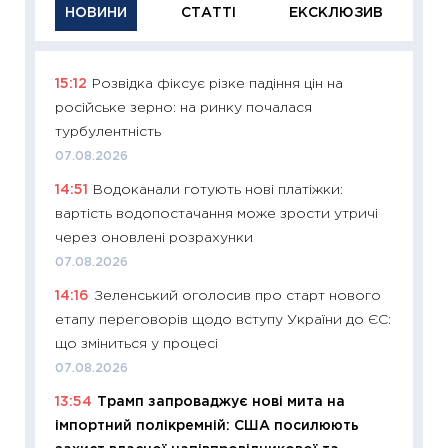
НОВИНИ
СТАТТІ
ЕКСКЛЮЗИВ
15:12
Розвідка фіксує різке падіння цін на
11:29
Як
російське зерно: на ринку почалася
інвест
турбулентність
21.07.20
07.08.2026
11:26
Як
14:51
Водоканали готують нові платіжки:
ризики
вартість водопостачання може зрости утричі
облігац
через оновлені розрахунки
08.07.2
07.08.2026
11:20
Ці
14:16
Зеленський оголосив про старт нового
майбут
етапу переговорів щодо вступу України до ЄС:
01.07.2
що зміниться у процесі
11:24
Пр
07.08.2026
освіта 
13:54
Трамп запроваджує нові мита на
29.06.2
імпортний полікремній: США посилюють
11:27
Вс