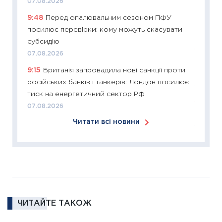
07.08.2026
змінило
9:48
Перед опалювальним сезоном ПФУ
розвитк
посилює перевірки: кому можуть скасувати
24.02.2
субсидію
11:26
Сп
07.08.2026
2026: 
9:15
Британія запровадила нові санкції проти
ліквідн
російських банків і танкерів: Лондон посилює
18.02.20
тиск на енергетичний сектор РФ
11:27
За
07.08.2026
диктує
Читати всі новини
16.02.20
11:30
Ре
роль US
та зни
30.01.20
11:30
Кр
ЧИТАЙТЕ ТАКОЖ
роблять
28.01.20