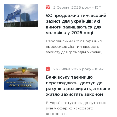
2 Серпня 2026 року - 10:11
11:28
Де
гранто
ЄС продовжив тимчасовий
захист для українців: які
13.01.20
вимоги залишаються для
11:30
Ст
чоловіків у 2025 році
майбут
Європейський Союз офіційно
31.12.20
продовжив дію тимчасового
захисту для громадян України,...
26 Липня 2026 року - 10:47
Банківську таємницю
переглядають: доступ до
рахунків розширять, а єдине
житло захистять законом
В Україні готуються до суттєвих
змін у сфері фінансового
контролю...