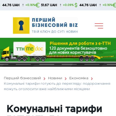
Skip
↑
↑
↑
 UAH
51.67 UAH
44.76 UAH
51.67
+0.16%
+0.09%
+0.16%
to
content
Перший бізнесовий
Новини
Економіка
Комунальні тарифи готують до перегляду: подорожчання
можуть оголосити вже найближчими місяцями
Комунальні тарифи