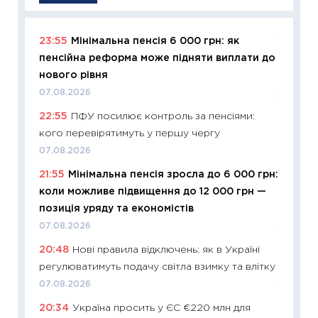
23:55
Мінімальна пенсія 6 000 грн: як
11:29
Як
пенсійна реформа може підняти виплати до
інвест
нового рівня
21.07.20
07.08.2026
11:26
Як
22:55
ПФУ посилює контроль за пенсіями:
ризики
кого перевірятимуть у першу чергу
облігац
07.08.2026
08.07.2
21:55
Мінімальна пенсія зросла до 6 000 грн:
11:20
Ці
коли можливе підвищення до 12 000 грн —
майбут
позиція уряду та економістів
01.07.2
07.08.2026
11:24
Пр
20:48
Нові правила відключень: як в Україні
освіта 
регулюватимуть подачу світла взимку та влітку
29.06.2
07.08.2026
11:27
Вс
20:34
Україна просить у ЄС €220 млн для
топ уні