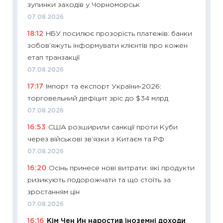
зупинки заходів у Чорноморськ
змінив
07.08.2026
2026 р
18:12
НБУ посилює прозорість платежів: банки
13.04.20
зобов’яжуть інформувати клієнтів про кожен
11:29
Ск
етап транзакції
кошик 
07.08.2026
базово
17:17
Імпорт та експорт України‑2026:
оцінко
торговельний дефіцит зріс до $34 млрд
06.04.2
07.08.2026
11:24
Ск
16:53
США розширили санкції проти Куби
у 2026
через військові зв’язки з Китаєм та РФ
KSE до
07.08.2026
30.03.2
16:20
Осінь принесе нові витрати: які продукти
11:26
Зо
ризикують подорожчати та що стоїть за
купува
зростанням цін
12.03.20
07.08.2026
11:27
Ек
16:16
Кім Чен Ин наростив іноземні доходи
змінило