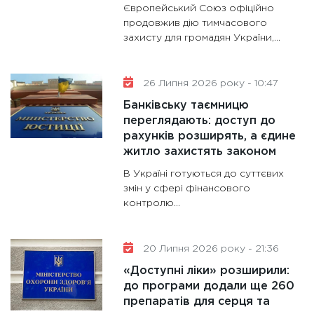
11:28
Де
Європейський Союз офіційно
гранто
продовжив дію тимчасового
захисту для громадян України,...
13.01.20
11:30
Ст
майбут
26 Липня 2026 року - 10:47
31.12.20
Банківську таємницю
переглядають: доступ до
рахунків розширять, а єдине
житло захистять законом
В Україні готуються до суттєвих
змін у сфері фінансового
контролю...
20 Липня 2026 року - 21:36
«Доступні ліки» розширили:
до програми додали ще 260
препаратів для серця та