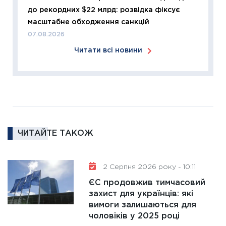
до рекордних $22 млрд: розвідка фіксує
розвитк
масштабне обходження санкцій
24.02.2
07.08.2026
11:26
Сп
Читати всі новини
2026: 
ліквідн
18.02.20
11:27
За
диктує
16.02.20
ЧИТАЙТЕ ТАКОЖ
11:30
Ре
роль US
та зни
2 Серпня 2026 року - 10:11
30.01.20
ЄС продовжив тимчасовий
11:30
Кр
захист для українців: які
роблять
вимоги залишаються для
28.01.20
чоловіків у 2025 році