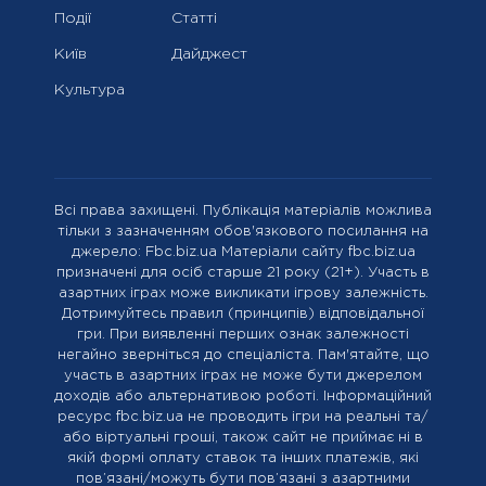
Події
Статті
Київ
Дайджест
Культура
Всі права захищені. Публікація матеріалів можлива
тільки з зазначенням обов'язкового посилання на
джерело: Fbc.biz.ua Матеріали сайту fbc.biz.ua
призначені для осіб старше 21 року (21+). Участь в
азартних іграх може викликати ігрову залежність.
Дотримуйтесь правил (принципів) відповідальної
гри. При виявленні перших ознак залежності
негайно зверніться до спеціаліста. Пам'ятайте, що
участь в азартних іграх не може бути джерелом
доходів або альтернативою роботі. Інформаційний
ресурс fbc.biz.ua не проводить ігри на реальні та/
або віртуальні гроші, також сайт не приймає ні в
якій формі оплату ставок та інших платежів, які
пов’язані/можуть бути пов’язані з азартними