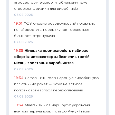
агросектору: експортні обмеження вже
абітурі
створюють ризики для виробників
23.06.2
07.08.2026
11:29
До
19:51
ПФУ оновив розрахунковий показник:
наспра
пенсії зростуть, перерахунок торкнеться
2027–2
більшості отримувачів
19.06.20
07.08.2026
11:22
Ка
19:35
Німецька промисловість набирає
що зав
обертів: автосектор забезпечив третій
11.06.20
місяць зростання виробництва
11:27
До
07.08.2026
ціни зм
19:34
Світові ЗМІ: Росія нарощує виробництво
30.04.2
балістичних ракет — Захід не встигає
11:32
Бі
поповнювати запаси перехоплювачів
впевне
07.08.2026
поведін
19:34
Maersk змінює маршрути: українські
27.04.2
вантажі перенаправляють до Румунії після
11:28
Чо