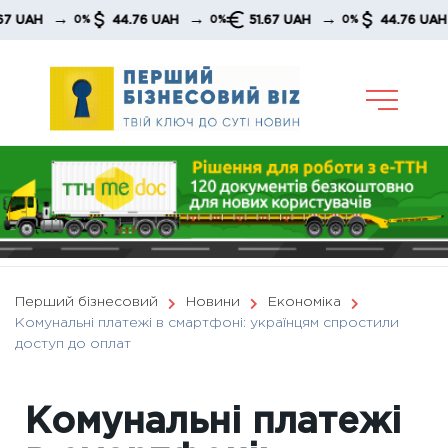
Skip
→
→
→
→
H
44.76 UAH
51.67 UAH
44.76 UAH
0%
0%
0%
0
to
content
Перший бізнесовий
Новини
Економіка
Комунальні платежі в смартфоні: українцям спростили
доступ до оплат
Комунальні платежі