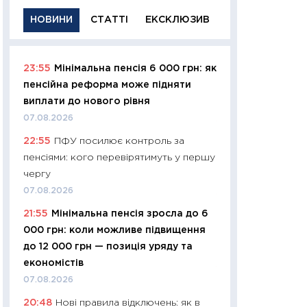
НОВИНИ
СТАТТІ
ЕКСКЛЮЗИВ
23:55
Мінімальна пенсія 6 000 грн: як
11:29
Якісна інфо
пенсійна реформа може підняти
успішного інвест
виплати до нового рівня
21.07.2026
07.08.2026
11:26
Як заробити
22:55
ПФУ посилює контроль за
дохідність, ризик
пенсіями: кого перевірятимуть у першу
державних обліга
чергу
08.07.2026
07.08.2026
11:20
Ціна здоров’
21:55
Мінімальна пенсія зросла до 6
медицина майбут
000 грн: коли можливе підвищення
витрати людей
до 12 000 грн — позиція уряду та
01.07.2026
економістів
11:24
Професії ма
07.08.2026
рухається освіта 
20:48
Нові правила відключень: як в
платитимуть біл