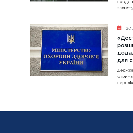
продов
захисту
20 
«Дост
розши
додал
для с
Держав
отрима
перелік