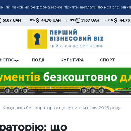
грн: як пенсійна реформа може підняти виплати до нового рівня
 пенсіями: кого перевірятимуть у першу чергу
 до 6 000 грн: коли можливе підвищення до 12 000 грн — позиці
→
→
→
→
44.76 UAH
51.67 UAH
44.76 UAH
0%
0%
0%
0%
ЛЬСТВО
ПОДІЇ
КУЛЬТУРА
СПОРТ
Комуналка без мораторію: що зміниться після 2025 року
раторію: що