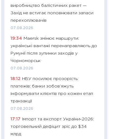
11:32
Більше зао
виробництво балістичних ракет —
впевненості: як 
Захід не встигає поповнювати запаси
поведінка україн
перехоплювачів
27.04.2026
07.08.2026
11:28
Чому їжа зн
19:34
Maersk змінює маршрути:
як змінився прод
українські вантажі перенаправляють до
українців у 2026 
Румунії після зупинки заходів у
13.04.2026
Чорноморськ
11:29
Скільки нас
07.08.2026
великодній кошик
18:12
НБУ посилює прозорість
власний розраху
платежів: банки зобов’яжуть
набору порівняно
інформувати клієнтів про кожен етап
оцінкою
транзакції
06.04.2026
07.08.2026
11:24
Скільки кош
17:17
Імпорт та експорт України‑2026:
стримування у 202
торговельний дефіцит зріс до $34
розмови з Майко
млрд
арифметики пер