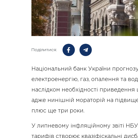
Поділитися:
Національний банк України прогнозу
електроенергію, газ, опалення та во
наслідком необхідності приведення ц
адже нинішній мораторій на підвищ
плюс ще три роки.
У липневому інфляційному звіті НБУ
тарифів створює квазіфіскальні дис