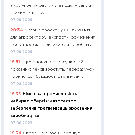
Україні регулюватимуть подачу світла
29.06.2026
взимку та влітку
11:27
Вступ-2026 в
07.08.2026
контракту, топ ун
20:34
Україна просить у ЄС €220 млн
правила для абіту
для агросектору: експортні обмеження
23.06.2026
вже створюють ризики для виробників
11:29
Долар по 51,5
07.08.2026
тисяч: що наспра
19:51
ПФУ оновив розрахунковий
Бюджетна деклар
показник: пенсії зростуть, перерахунок
19.06.2026
торкнеться більшості отримувачів
11:22
Кадровий деф
07.08.2026
вакансії: що зав
19:35
Німецька промисловість
найму
набирає обертів: автосектор
11.06.2026
забезпечив третій місяць зростання
11:27
Дорожчає ще
виробництва
промислові ціни з
07.08.2026
30.04.2026
19:34
Світові ЗМІ: Росія нарощує