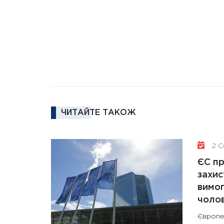
ЧИТАЙТЕ ТАКОЖ
2 Се
ЄС п
захис
вимо
чолов
Європе