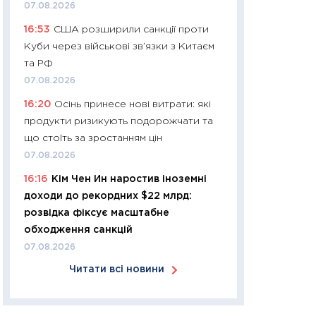
07.08.2026
30.03.2026
16:53
США розширили санкції проти
11:26
Золото по $
Куби через військові зв’язки з Китаєм
$80: час купуват
та РФ
прибуток?
07.08.2026
12.03.2026
16:20
Осінь принесе нові витрати: які
11:27
Економіка Ук
продукти ризикують подорожчати та
що змінилося за 4
що стоїть за зростанням цін
перспективи розв
07.08.2026
стабільності
16:16
Кім Чен Ин наростив іноземні
24.02.2026
доходи до рекордних $22 млрд:
11:26
Споживання 
розвідка фіксує масштабне
2025–2026: струк
обходження санкцій
заощадження та л
07.08.2026
оцінками KSE Inst
Читати всі новини
18.02.2026
11:27
Зарплати на
— хто диктує умо