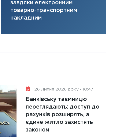
завдяки електронним
там, де ви
31.12.2025
товарно-транспортним
Читати в
накладним
26 Липня 2026 року - 10:47
Банківську таємницю
переглядають: доступ до
рахунків розширять, а
єдине житло захистять
законом