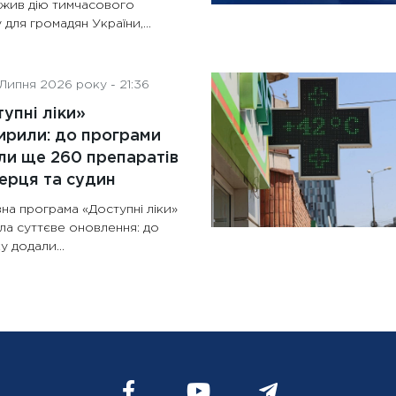
жив дію тимчасового
 для громадян України,...
Липня 2026 року - 21:36
упні ліки»
рили: до програми
и ще 260 препаратів
ерця та судин
на програма «Доступні ліки»
ла суттєве оновлення: до
у додали...