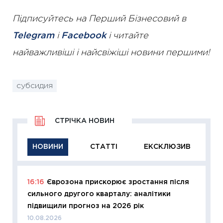
Підписуйтесь на Перший Бізнесовий в
Telegram
і
Facebook
і читайте
найважливіші і найсвіжіші новини першими!
субсидия
СТРІЧКА НОВИН
НОВИНИ
СТАТТІ
ЕКСКЛЮЗИВ
16:16
Єврозона прискорює зростання після
11:26
Ак
сильного другого кварталу: аналітики
відклю
підвищили прогноз на 2026 рік
Україн
10.08.2026
10.08.2