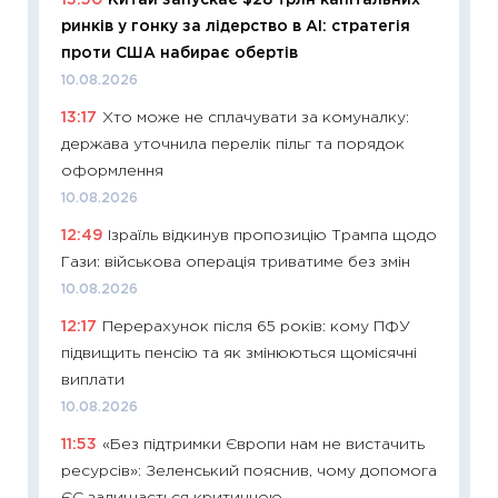
23.06.2
ринків у гонку за лідерство в AI: стратегія
11:29
До
проти США набирає обертів
наспра
10.08.2026
2027–2
13:17
Хто може не сплачувати за комуналку:
19.06.20
держава уточнила перелік пільг та порядок
11:22
Ка
оформлення
що зав
10.08.2026
11.06.20
12:49
Ізраїль відкинув пропозицію Трампа щодо
11:27
До
Гази: військова операція триватиме без змін
ціни зм
10.08.2026
30.04.2
12:17
Перерахунок після 65 років: кому ПФУ
11:32
Бі
підвищить пенсію та як змінюються щомісячні
впевне
виплати
поведін
10.08.2026
27.04.2
11:53
«Без підтримки Європи нам не вистачить
11:28
Чо
ресурсів»: Зеленський пояснив, чому допомога
змінив
ЄС залишається критичною