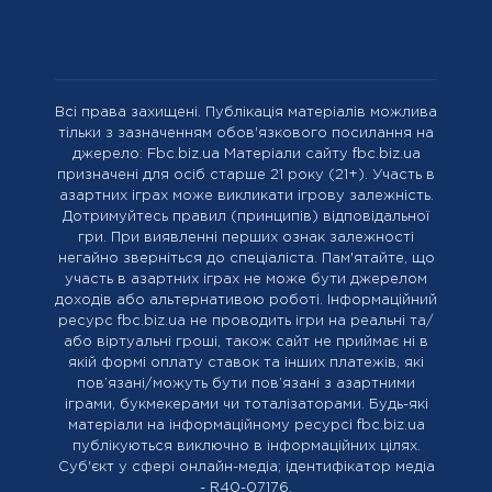
Всі права захищені. Публікація матеріалів можлива
тільки з зазначенням обов'язкового посилання на
джерело: Fbc.biz.ua Матеріали сайту fbc.biz.ua
призначені для осіб старше 21 року (21+). Участь в
азартних іграх може викликати ігрову залежність.
Дотримуйтесь правил (принципів) відповідальної
гри. При виявленні перших ознак залежності
негайно зверніться до спеціаліста. Пам'ятайте, що
участь в азартних іграх не може бути джерелом
доходів або альтернативою роботі. Інформаційний
ресурс fbc.biz.ua не проводить ігри на реальні та/
або віртуальні гроші, також сайт не приймає ні в
якій формі оплату ставок та інших платежів, які
пов’язані/можуть бути пов’язані з азартними
іграми, букмекерами чи тоталізаторами. Будь-які
матеріали на інформаційному ресурсі fbc.biz.ua
публікуються виключно в інформаційних цілях.
Cуб'єкт у сфері онлайн-медіа; ідентифікатор медіа
- R40-07176.