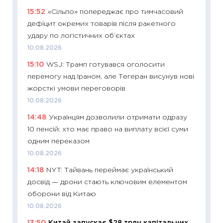
15:52
«Сільпо» попереджає про тимчасовий
11:29
Як
дефіцит окремих товарів після ракетного
інвест
удару по логістичних об’єктах
21.07.20
10.08.2026
11:26
Як
15:10
WSJ: Трамп готувався оголосити
ризики
перемогу над Іраном, але Тегеран висунув нові
облігац
жорсткі умови переговорів
08.07.2
10.08.2026
11:20
Ці
14:48
Українцям дозволили отримати одразу
майбут
10 пенсій: хто має право на виплату всієї суми
01.07.2
одним переказом
11:24
Пр
10.08.2026
освіта 
14:18
NYT: Тайвань переймає український
29.06.2
досвід — дрони стають ключовим елементом
11:27
Вс
оборони від Китаю
топ уні
10.08.2026
абітурі
13:50
Китай запускає $28 трлн капітальних