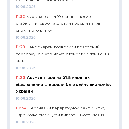
2026 р
10.08.2026
13.04.20
11:32
Курс валют на 10 серпня: долар
11:29
Ск
стабільний, євро та злотий просіли на тлі
кошик 
спокійного ринку
базово
10.08.2026
оцінко
11:29
Пенсіонерам дозволили повторний
06.04.2
перерахунок: хто може отримати підвищення
11:24
Ск
виплат
у 2026
10.08.2026
KSE до
11:26
Акумулятори на $1,8 млрд: як
30.03.2
відключення створили батарейну економіку
11:26
Зо
України
купува
10.08.2026
12.03.20
10:54
Серпневий перерахунок пенсій: кому
11:27
Ек
ПФУ може підвищити виплати цього місяця
змінило
10.08.2026
розвитк