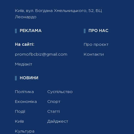
Київ, вул. Богдана Хмельницького, 52, БЦ
Леонардо
РЕКЛАМА
ПРО НАС
На сайті:
Про проєкт
promofbcbiz@gmail.com
Контакти
Медіакіт
НОВИНИ
Політика
Суспільство
Економіка
Спорт
Події
Статті
Київ
Дайджест
Культура