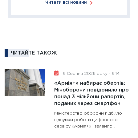
Читати всі новини
24.02.2
11:26
Сп
2026: 
ліквідн
18.02.20
11:27
За
ЧИТАЙТЕ ТАКОЖ
диктує
16.02.20
11:30
Ре
9 Серпня 2026 року - 9:14
роль US
«Армія+» набирає обертів:
та зни
Міноборони повідомило про
30.01.20
понад 3 мільйони рапортів,
поданих через смартфон
11:30
Кр
роблять
Міністерство оборони підбило
28.01.20
підсумки роботи цифрового
сервісу «Армія+» і заявило...
11:28
Де
гранто