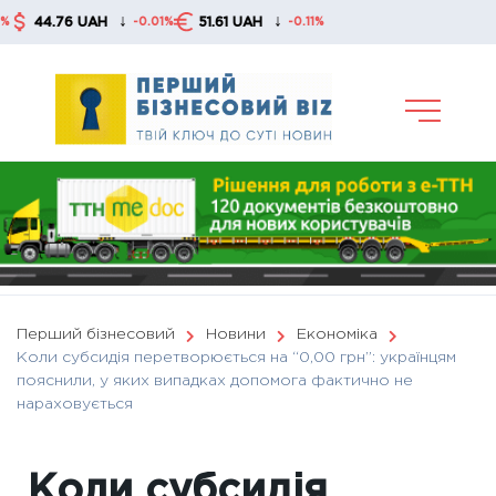
Skip
↓
↓
4.76 UAH
51.61 UAH
-0.01%
-0.11%
to
content
Перший бізнесовий
Новини
Економіка
Коли субсидія перетворюється на “0,00 грн”: українцям
пояснили, у яких випадках допомога фактично не
нараховується
Коли субсидія