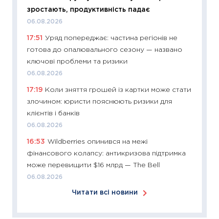
11:24
Ск
зростають, продуктивність падає
у 2026
06.08.2026
KSE до
17:51
Уряд попереджає: частина регіонів не
30.03.2
готова до опалювального сезону — названо
11:26
Зо
ключові проблеми та ризики
купува
06.08.2026
12.03.20
17:19
Коли зняття грошей із картки може стати
11:27
Ек
злочином: юристи пояснюють ризики для
змінило
клієнтів і банків
розвитк
06.08.2026
24.02.2
16:53
Wildberries опинився на межі
11:26
Сп
фінансового колапсу: антикризова підтримка
2026: 
може перевищити $16 млрд — The Bell
ліквідн
06.08.2026
18.02.20
Читати всі новини
11:27
За
диктує