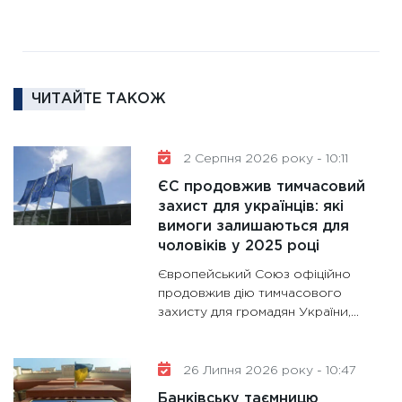
16.02.20
11:30
Ре
роль US
та зни
ЧИТАЙТЕ ТАКОЖ
30.01.20
11:30
Кр
роблять
2 Серпня 2026 року - 10:11
28.01.20
ЄС продовжив тимчасовий
11:28
Де
захист для українців: які
вимоги залишаються для
гранто
чоловіків у 2025 році
13.01.20
Європейський Союз офіційно
11:30
Ст
продовжив дію тимчасового
майбут
захисту для громадян України,...
31.12.20
26 Липня 2026 року - 10:47
Банківську таємницю