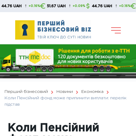
Skip
↑
↑
↑
UAH
51.67 UAH
44.76 UAH
51.67 
+0.16%
+0.09%
+0.16%
to
content
Перший бізнесовий
Новини
Економіка
Коли Пенсійний фонд може припинити виплати: перелік
підстав
Коли Пенсійний