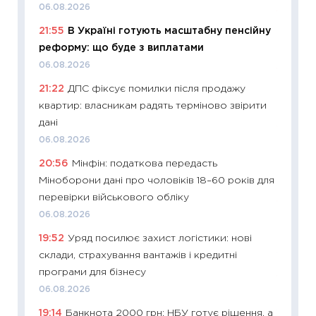
06.08.2026
11:20
Ці
21:55
В Україні готують масштабну пенсійну
майбут
реформу: що буде з виплатами
01.07.2
06.08.2026
11:24
Пр
21:22
ДПС фіксує помилки після продажу
освіта 
квартир: власникам радять терміново звірити
29.06.2
дані
11:27
Вс
06.08.2026
топ уні
20:56
Мінфін: податкова передасть
абітурі
Міноборони дані про чоловіків 18–60 років для
23.06.2
перевірки військового обліку
11:29
До
06.08.2026
наспра
19:52
Уряд посилює захист логістики: нові
2027–2
склади, страхування вантажів і кредитні
19.06.20
програми для бізнесу
11:22
Ка
06.08.2026
що зав
19:14
Банкнота 2000 грн: НБУ готує рішення, а
11.06.20