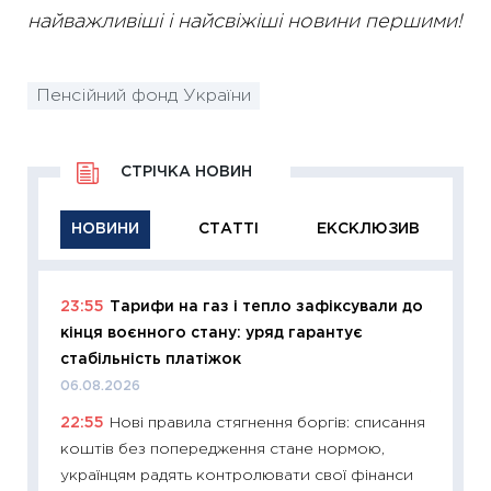
найважливіші і найсвіжіші новини першими!
Пенсійний фонд України
СТРІЧКА НОВИН
НОВИНИ
СТАТТІ
ЕКСКЛЮЗИВ
23:55
Тарифи на газ і тепло зафіксували до
11:29
Як
кінця воєнного стану: уряд гарантує
інвест
стабільність платіжок
21.07.20
06.08.2026
11:26
Як
22:55
Нові правила стягнення боргів: списання
ризики
коштів без попередження стане нормою,
облігац
українцям радять контролювати свої фінанси
08.07.2