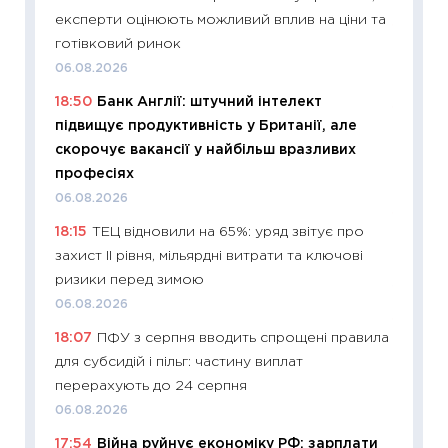
експерти оцінюють можливий вплив на ціни та
11:27
До
готівковий ринок
ціни зм
06.08.2026
30.04.2
18:50
Банк Англії: штучний інтелект
11:32
Бі
підвищує продуктивність у Британії, але
впевне
скорочує вакансії у найбільш вразливих
поведін
професіях
27.04.2
06.08.2026
11:28
Чо
18:15
ТЕЦ відновили на 65%: уряд звітує про
змінив
захист II рівня, мільярдні витрати та ключові
2026 р
ризики перед зимою
13.04.20
06.08.2026
11:29
Ск
18:07
ПФУ з серпня вводить спрощені правила
кошик 
для субсидій і пільг: частину виплат
базово
перерахують до 24 серпня
оцінко
06.08.2026
06.04.2
17:54
Війна руйнує економіку РФ: зарплати