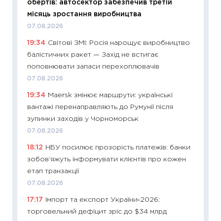
обертів: автосектор забезпечив третій
11:28
Чо
місяць зростання виробництва
змінив
07.08.2026
2026 р
19:34
Світові ЗМІ: Росія нарощує виробництво
13.04.20
балістичних ракет — Захід не встигає
11:29
Ск
поповнювати запаси перехоплювачів
кошик 
07.08.2026
базово
19:34
Maersk змінює маршрути: українські
оцінко
вантажі перенаправляють до Румунії після
06.04.2
зупинки заходів у Чорноморськ
11:24
Ск
07.08.2026
у 2026
18:12
НБУ посилює прозорість платежів: банки
KSE до
зобов’яжуть інформувати клієнтів про кожен
30.03.2
етап транзакції
11:26
Зо
07.08.2026
купува
17:17
Імпорт та експорт України‑2026:
12.03.20
торговельний дефіцит зріс до $34 млрд
11:27
Ек