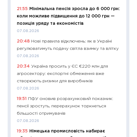
топ уні
21:55
Мінімальна пенсія зросла до 6 000 грн:
абітурі
коли можливе підвищення до 12 000 грн —
23.06.2
позиція уряду та економістів
11:29
До
07.08.2026
наспра
20:48
Нові правила відключень: як в Україні
2027–2
регулюватимуть подачу світла взимку та влітку
19.06.20
07.08.2026
11:22
Ка
20:34
Україна просить у ЄС €220 млн для
що зав
агросектору: експортні обмеження вже
11.06.20
створюють ризики для виробників
11:27
До
07.08.2026
ціни зм
19:51
ПФУ оновив розрахунковий показник:
30.04.2
пенсії зростуть, перерахунок торкнеться
11:32
Бі
більшості отримувачів
впевне
07.08.2026
поведін
19:35
Німецька промисловість набирає
27.04.2