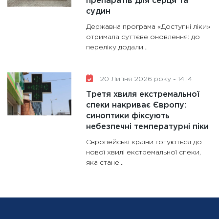
препаратів для серця та
судин
Державна програма «Доступні ліки»
отримала суттєве оновлення: до
переліку додали...
20 Липня 2026 року - 14:14
Третя хвиля екстремальної
спеки накриває Європу:
синоптики фіксують
небезпечні температурні піки
Європейські країни готуються до
нової хвилі екстремальної спеки,
яка стане...