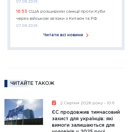
07.08.2026
змінило
16:53
США розширили санкції проти Куби
розвитк
через військові зв’язки з Китаєм та РФ
24.02.2
07.08.2026
11:26
Сп
Читати всі новини
2026: 
ліквідн
18.02.20
11:27
За
диктує
16.02.20
ЧИТАЙТЕ ТАКОЖ
11:30
Ре
роль US
та зни
2 Серпня 2026 року - 10:11
30.01.20
ЄС продовжив тимчасовий
11:30
Кр
захист для українців: які
роблять
вимоги залишаються для
28.01.20
чоловіків у 2025 році