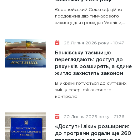
11:28
Де
Європейський Союз офіційно
гранто
продовжив дію тимчасового
захисту для громадян України,...
13.01.20
11:30
Ст
майбут
26 Липня 2026 року - 10:47
31.12.20
Банківську таємницю
переглядають: доступ до
рахунків розширять, а єдине
житло захистять законом
В Україні готуються до суттєвих
змін у сфері фінансового
контролю...
20 Липня 2026 року - 21:36
«Доступні ліки» розширили:
до програми додали ще 260