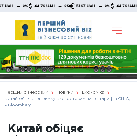
Skip
→
→
→
→
H
44.76 UAH
51.67 UAH
44.76 UAH
0%
0%
0%
to
content
Перший бізнесовий
Новини
Економіка
Китай обіцяє підтримку експортерам на тлі тарифів США,
– Bloomberg
Китай обіцяє