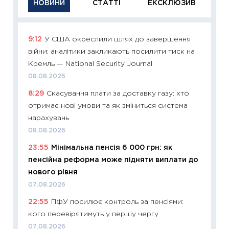
НОВИНИ
СТАТТІ
ЕКСКЛЮЗИВ
9:12
У США окреслили шлях до завершення
11:29
Як
війни: аналітики закликають посилити тиск на
інвест
Кремль — National Security Journal
21.07.20
08.08.2026
11:26
Як
8:29
Скасування плати за доставку газу: хто
ризики
отримає нові умови та як зміниться система
облігац
нарахувань
08.07.2
08.08.2026
11:20
Ці
23:55
Мінімальна пенсія 6 000 грн: як
майбут
пенсійна реформа може підняти виплати до
01.07.2
нового рівня
11:24
Пр
07.08.2026
освіта 
22:55
ПФУ посилює контроль за пенсіями:
29.06.2
кого перевірятимуть у першу чергу
11:27
Вс
07.08.2026