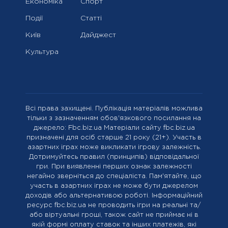
Економіка
Спорт
Події
Статті
Київ
Дайджест
Культура
Всі права захищені. Публікація матеріалів можлива
тільки з зазначенням обов'язкового посилання на
джерело: Fbc.biz.ua Матеріали сайту fbc.biz.ua
призначені для осіб старше 21 року (21+). Участь в
азартних іграх може викликати ігрову залежність.
Дотримуйтесь правил (принципів) відповідальної
гри. При виявленні перших ознак залежності
негайно зверніться до спеціаліста. Пам'ятайте, що
участь в азартних іграх не може бути джерелом
доходів або альтернативою роботі. Інформаційний
ресурс fbc.biz.ua не проводить ігри на реальні та/
або віртуальні гроші, також сайт не приймає ні в
якій формі оплату ставок та інших платежів, які