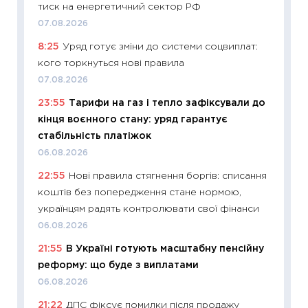
тиск на енергетичний сектор РФ
наспра
07.08.2026
2027–2
8:25
Уряд готує зміни до системи соцвиплат:
19.06.20
кого торкнуться нові правила
11:22
Ка
07.08.2026
що зав
23:55
Тарифи на газ і тепло зафіксували до
11.06.20
кінця воєнного стану: уряд гарантує
11:27
До
стабільність платіжок
ціни зм
06.08.2026
30.04.2
22:55
Нові правила стягнення боргів: списання
11:32
Бі
коштів без попередження стане нормою,
впевне
українцям радять контролювати свої фінанси
поведін
06.08.2026
27.04.2
21:55
В Україні готують масштабну пенсійну
11:28
Чо
реформу: що буде з виплатами
змінив
06.08.2026
2026 р
21:22
ДПС фіксує помилки після продажу
13.04.20