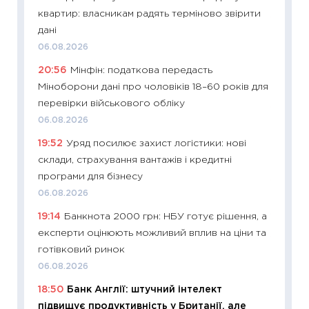
квартир: власникам радять терміново звірити
11:29
Ск
дані
кошик 
06.08.2026
базово
20:56
Мінфін: податкова передасть
оцінко
Міноборони дані про чоловіків 18–60 років для
06.04.2
перевірки військового обліку
11:24
Ск
06.08.2026
у 2026
19:52
Уряд посилює захист логістики: нові
KSE до
склади, страхування вантажів і кредитні
30.03.2
програми для бізнесу
11:26
Зо
06.08.2026
купува
19:14
Банкнота 2000 грн: НБУ готує рішення, а
12.03.20
експерти оцінюють можливий вплив на ціни та
11:27
Ек
готівковий ринок
змінило
06.08.2026
розвитк
18:50
Банк Англії: штучний інтелект
24.02.2
підвищує продуктивність у Британії, але