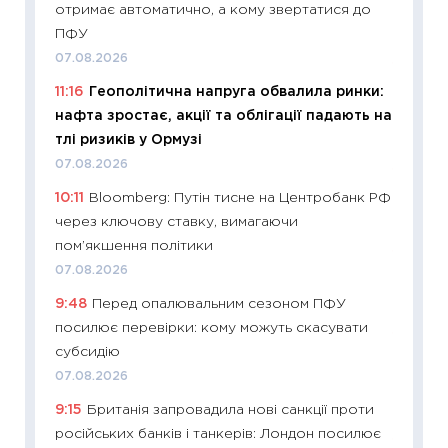
отримає автоматично, а кому звертатися до
інвест
ПФУ
21.07.20
07.08.2026
11:26
Як
11:16
Геополітична напруга обвалила ринки:
ризики
нафта зростає, акції та облігації падають на
облігац
тлі ризиків у Ормузі
08.07.2
07.08.2026
11:20
Ці
10:11
Bloomberg: Путін тисне на Центробанк РФ
майбут
через ключову ставку, вимагаючи
01.07.2
пом’якшення політики
11:24
Пр
07.08.2026
освіта 
9:48
Перед опалювальним сезоном ПФУ
29.06.2
посилює перевірки: кому можуть скасувати
11:27
Вс
субсидію
топ уні
07.08.2026
абітурі
9:15
Британія запровадила нові санкції проти
23.06.2
російських банків і танкерів: Лондон посилює
11:29
До