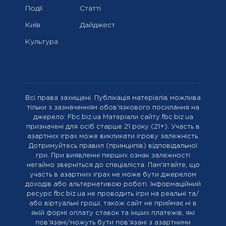
Події
Статті
Київ
Дайджест
Культура
Всі права захищені. Публікація матеріалів можлива
тільки з зазначенням обов'язкового посилання на
джерело: Fbc.biz.ua Матеріали сайту fbc.biz.ua
призначені для осіб старше 21 року (21+). Участь в
азартних іграх може викликати ігрову залежність.
Дотримуйтесь правил (принципів) відповідальної
гри. При виявленні перших ознак залежності
негайно зверніться до спеціаліста. Пам'ятайте, що
участь в азартних іграх не може бути джерелом
доходів або альтернативою роботі. Інформаційний
ресурс fbc.biz.ua не проводить ігри на реальні та/
або віртуальні гроші, також сайт не приймає ні в
якій формі оплату ставок та інших платежів, які
пов’язані/можуть бути пов’язані з азартними