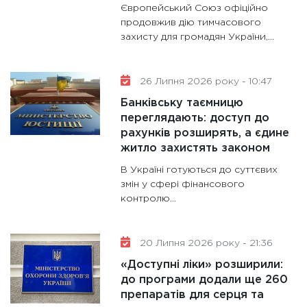
Європейський Союз офіційно
11:30
Ст
продовжив дію тимчасового
майбут
захисту для громадян України,...
31.12.20
26 Липня 2026 року - 10:47
Банківську таємницю
переглядають: доступ до
рахунків розширять, а єдине
житло захистять законом
В Україні готуються до суттєвих
змін у сфері фінансового
контролю...
20 Липня 2026 року - 21:36
«Доступні ліки» розширили:
до програми додали ще 260
препаратів для серця та