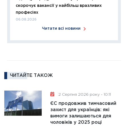
11:26
Сп
скорочує вакансії у найбільш вразливих
2026: 
професіях
ліквідн
06.08.2026
18.02.20
Читати всі новини
11:27
За
диктує
16.02.20
11:30
Ре
роль US
та зни
ЧИТАЙТЕ ТАКОЖ
30.01.20
11:30
Кр
роблять
2 Серпня 2026 року - 10:11
28.01.20
ЄС продовжив тимчасовий
11:28
Де
захист для українців: які
вимоги залишаються для
гранто
чоловіків у 2025 році
13.01.20