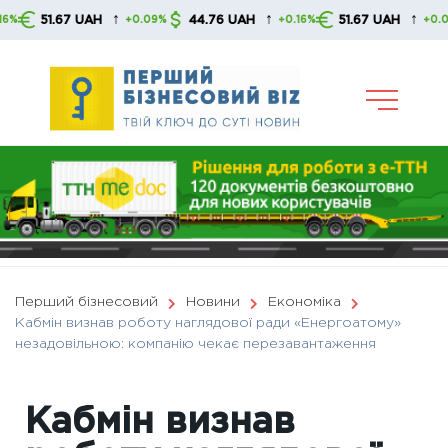
Skip
↑
↑
↑
51.67 UAH
44.76 UAH
51.67 UAH
+0.09%
+0.16%
+0.09%
to
content
Перший бізнесовий
Новини
Економіка
Кабмін визнав роботу наглядової ради «Енергоатому»
незадовільною: компанію чекає перезавантаження
Кабмін визнав