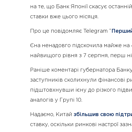
на те, що Банк Японії скасує останні
ставки вже цього місяця.
Про це повідомляє Telegram “
Перший
Єна ненадовго підскочила майже на 4%
найвищого рівня з 7 серпня, перш н
Раніше коментарі губернатора Банку 
заступників сколихнули фінансові рин
підштовхнувши ієну до різкого підви
аналогів у Групі 10.
Надаємо, Китай
збільшив свою підтр
ставку, оскільки ринкові настрої зазн