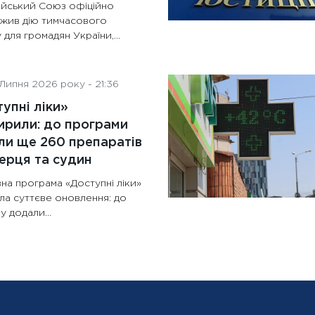
йський Союз офіційно
жив дію тимчасового
 для громадян України,...
Липня 2026 року - 21:36
упні ліки»
рили: до програми
и ще 260 препаратів
ерця та судин
на програма «Доступні ліки»
ла суттєве оновлення: до
у додали...