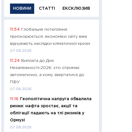
НОВИНИ
СТАТТІ
ЕКСКЛЮЗИВ
11:54
Глобальне потепління
11:29
Якісна інфо
прискорюється: економіки світу вже
успішного інвест
відчувають наслідки кліматичної кризи
21.07.2026
07.08.2026
11:26
Як заробити
11:24
Виплата до Дня
дохідність, ризик
Незалежності‑2026: хто отримає
державних обліга
автоматично, а кому звертатися до
08.07.2026
ПФУ
11:20
Ціна здоров’
07.08.2026
медицина майбут
11:16
Геополітична напруга обвалила
витрати людей
ринки: нафта зростає, акції та
01.07.2026
облігації падають на тлі ризиків у
11:24
Професії ма
Ормузі
рухається освіта 
07.08.2026
платитимуть біл