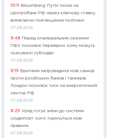
10:11
Bloomberg: Путін тисне на
29.06.2026
Центробанк РФ через ключову ставку,
11:27
Вступ-2026 в
вимагаючи пом’якшення політики
контракту, топ ун
07.08.2026
правила для абіту
9:48
Перед опалювальним сезоном
23.06.2026
ПФУ посилює перевірки: кому можуть
11:29
Долар по 51,5
скасувати субсидію
тисяч: що наспра
07.08.2026
Бюджетна деклар
9:15
Британія запровадила нові санкції
19.06.2026
проти російських банків і танкерів:
11:22
Кадровий деф
Лондон посилює тиск на енергетичний
вакансії: що зав
сектор РФ
найму
07.08.2026
11.06.2026
8:25
Уряд готує зміни до системи
11:27
Дорожчає ще
соцвиплат: кого торкнуться нові
промислові ціни з
правила
30.04.2026
07.08.2026