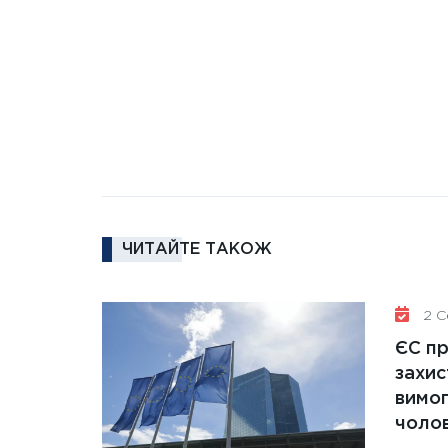
ЧИТАЙТЕ ТАКОЖ
2 Се
ЄС п
захис
вимо
чолов