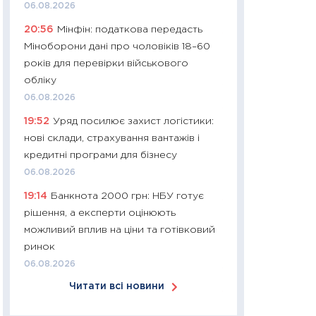
06.08.2026
30.03.2026
20:56
Мінфін: податкова передасть
11:26
Золото по $
Міноборони дані про чоловіків 18–60
$80: час купуват
років для перевірки військового
прибуток?
обліку
12.03.2026
06.08.2026
11:27
Економіка Ук
19:52
Уряд посилює захист логістики:
що змінилося за 4
нові склади, страхування вантажів і
перспективи розв
кредитні програми для бізнесу
стабільності
06.08.2026
24.02.2026
19:14
Банкнота 2000 грн: НБУ готує
11:26
Споживання 
рішення, а експерти оцінюють
2025–2026: струк
можливий вплив на ціни та готівковий
заощадження та л
ринок
оцінками KSE Inst
06.08.2026
18.02.2026
Читати всі новини
11:27
Зарплати на
— хто диктує умо