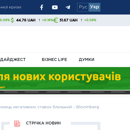
чної кризи
Рус
Укр
ПФУ
изиків у Ормузі
↑
↑
UAH
51.67 UAH
+0.16%
+0.09%
ДАЙДЖЕСТ
БІЗНЕС LIFE
ДУМКИ
 кінець негативних ставок близький – Bloomberg
СТРІЧКА НОВИН