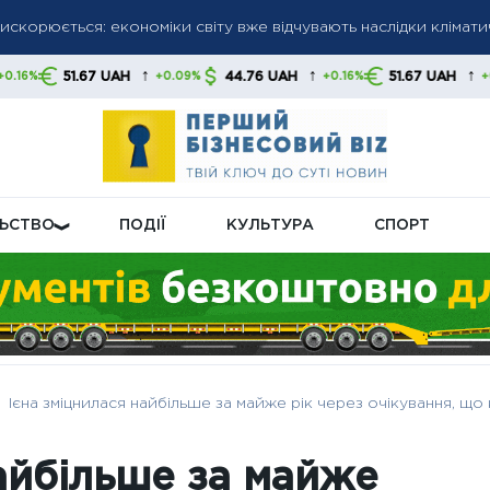
искорюється: економіки світу вже відчувають наслідки клімати
ності‑2026: хто отримає автоматично, а кому звертатися до 
алила ринки: нафта зростає, акції та облігації падають на тлі р
↑
↑
↑
UAH
44.76 UAH
51.67 UAH
44.76 
+0.09%
+0.16%
+0.09%
ЛЬСТВО
ПОДІЇ
КУЛЬТУРА
СПОРТ
Ієна зміцнилася найбільше за майже рік через очікування, що
айбільше за майже