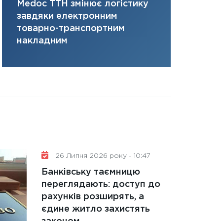
Medoc ТТН змінює логістику
платить за 
31.12.2025
завдяки електронним
там, де ви
Читати в
товарно-транспортним
накладним
26 Липня 2026 року - 10:47
Банківську таємницю
переглядають: доступ до
рахунків розширять, а
єдине житло захистять