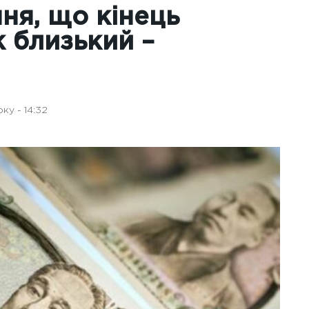
ння, що кінець
к близький –
ку - 14:32