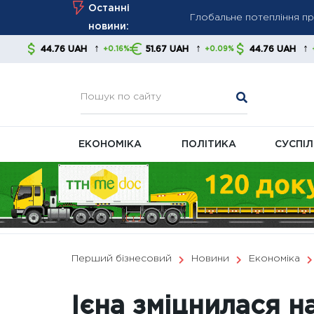
Глобальне потепління пр
Skip
Останні
Виплата до Дня Незалеж
to
новини:
Геополітична напруга обв
content
↑
↑
↑
UAH
51.67 UAH
44.76 UAH
51.67 
+0.16%
+0.09%
+0.16%
ЕКОНОМІКА
ПОЛІТИКА
СУСПІ
Перший бізнесовий
Новини
Економіка
Ієна зміцнилася н