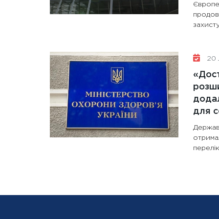
Європе
продов
захисту
20 
«Дост
розши
додал
для с
Держав
отрима
перелік