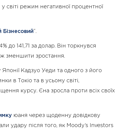
й у світі режим негативної процентної
 Бізнесовий
“.
 до 141,71 за долар. Він торкнувся
іж зменшити зростання.
Японії Кадзуо Уеди та одного з його
ки в Токіо та в усьому світі,
щення курсу. Єна зросла проти всіх своїх
имку
юаня через щоденну довідкову
али удару після того, як Moody’s Investors