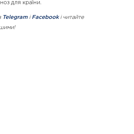
ноз для країни.
в
Telegram
і
Facebook
і читайте
ршими!