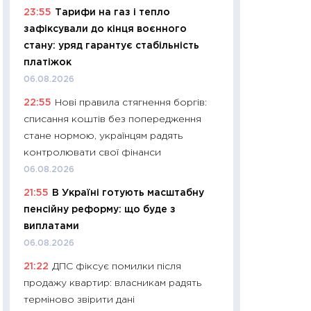
11:32
Більше зао
23:55
Тарифи на газ і тепло
впевненості: як 
зафіксували до кінця воєнного
поведінка україн
стану: уряд гарантує стабільність
27.04.2026
платіжок
11:28
Чому їжа зн
06.08.2026
як змінився прод
22:55
Нові правила стягнення боргів:
українців у 2026 
списання коштів без попередження
13.04.2026
стане нормою, українцям радять
11:29
Скільки нас
контролювати свої фінанси
великодній кошик
06.08.2026
власний розраху
21:55
В Україні готують масштабну
набору порівняно
пенсійну реформу: що буде з
оцінкою
виплатами
06.04.2026
06.08.2026
11:24
Скільки кош
21:22
ДПС фіксує помилки після
стримування у 202
продажу квартир: власникам радять
розмови з Майко
терміново звірити дані
арифметики пер