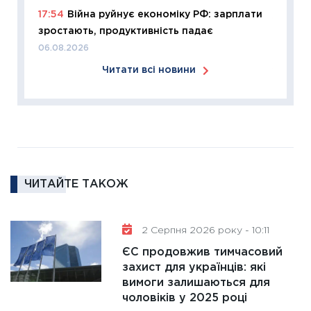
17:54
Війна руйнує економіку РФ: зарплати
11:26
Сп
зростають, продуктивність падає
2026: 
06.08.2026
ліквідн
Читати всі новини
18.02.20
11:27
За
диктує
16.02.20
11:30
Ре
роль US
ЧИТАЙТЕ ТАКОЖ
та зни
30.01.20
11:30
Кр
2 Серпня 2026 року - 10:11
роблять
ЄС продовжив тимчасовий
28.01.20
захист для українців: які
вимоги залишаються для
11:28
Де
чоловіків у 2025 році
гранто