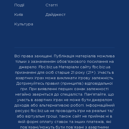
Події
Статті
Київ
Дайджест
Культура
Всі права захищені. Публікація матеріалів можлива
тільки з зазначенням обов'язкового посилання на
джерело: Fbc.biz.ua Матеріали сайту fbc.biz.ua
призначені для осіб старше 21 року (21+). Участь в
азартних іграх може викликати ігрову залежність.
Дотримуйтесь правил (принципів) відповідальної
гри. При виявленні перших ознак залежності
негайно зверніться до спеціаліста. Пам'ятайте, що
участь в азартних іграх не може бути джерелом
доходів або альтернативою роботі. Інформаційний
ресурс fbc.biz.ua не проводить ігри на реальні та/
або віртуальні гроші, також сайт не приймає ні в
якій формі оплату ставок та інших платежів, які
пов’язані/можуть бути пов’язані з азартними