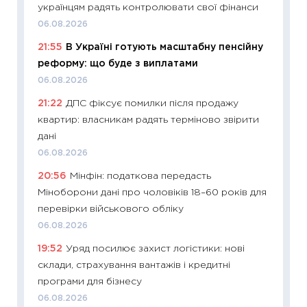
українцям радять контролювати свої фінанси
11:29
До
06.08.2026
наспра
21:55
В Україні готують масштабну пенсійну
2027–2
реформу: що буде з виплатами
19.06.20
06.08.2026
11:22
Ка
21:22
ДПС фіксує помилки після продажу
що зав
квартир: власникам радять терміново звірити
11.06.20
дані
11:27
До
06.08.2026
ціни зм
20:56
Мінфін: податкова передасть
30.04.2
Міноборони дані про чоловіків 18–60 років для
11:32
Бі
перевірки військового обліку
впевне
06.08.2026
поведін
19:52
Уряд посилює захист логістики: нові
27.04.2
склади, страхування вантажів і кредитні
11:28
Чо
програми для бізнесу
змінив
06.08.2026
2026 р