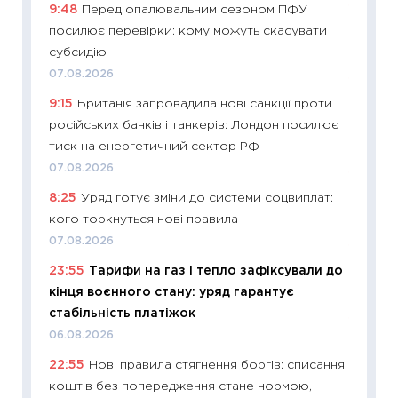
9:48
Перед опалювальним сезоном ПФУ
11:29
Як
посилює перевірки: кому можуть скасувати
інвест
субсидію
21.07.20
07.08.2026
11:26
Як
9:15
Британія запровадила нові санкції проти
ризики
російських банків і танкерів: Лондон посилює
облігац
тиск на енергетичний сектор РФ
08.07.2
07.08.2026
11:20
Ці
8:25
Уряд готує зміни до системи соцвиплат:
майбут
кого торкнуться нові правила
01.07.2
07.08.2026
11:24
Пр
23:55
Тарифи на газ і тепло зафіксували до
освіта 
кінця воєнного стану: уряд гарантує
29.06.2
стабільність платіжок
11:27
Вс
06.08.2026
топ уні
22:55
Нові правила стягнення боргів: списання
абітурі
коштів без попередження стане нормою,
23.06.2