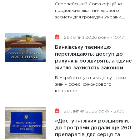
13.01.20
Європейський Союз офіційно
продовжив дію тимчасового
11:30
Ст
захисту для громадян України,...
майбут
31.12.20
26 Липня 2026 року - 10:47
Банківську таємницю
переглядають: доступ до
рахунків розширять, а єдине
житло захистять законом
В Україні готуються до суттєвих
змін у сфері фінансового
контролю...
20 Липня 2026 року - 21:36
«Доступні ліки» розширили:
до програми додали ще 260
препаратів для серця та