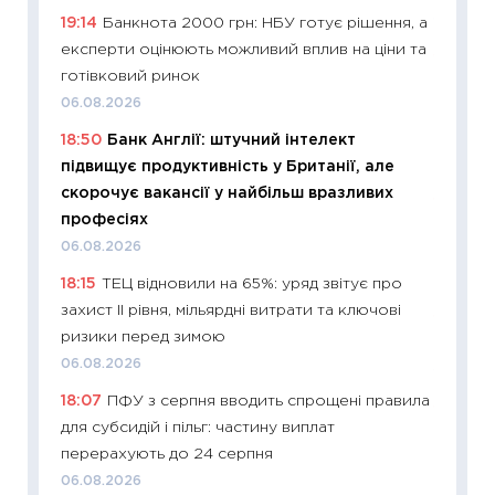
19:14
Банкнота 2000 грн: НБУ готує рішення, а
13.04.20
експерти оцінюють можливий вплив на ціни та
11:29
Ск
готівковий ринок
кошик 
06.08.2026
базово
18:50
Банк Англії: штучний інтелект
оцінко
підвищує продуктивність у Британії, але
06.04.2
скорочує вакансії у найбільш вразливих
11:24
Ск
професіях
у 2026
06.08.2026
KSE до
18:15
ТЕЦ відновили на 65%: уряд звітує про
30.03.2
захист II рівня, мільярдні витрати та ключові
11:26
Зо
ризики перед зимою
купува
06.08.2026
12.03.20
18:07
ПФУ з серпня вводить спрощені правила
11:27
Ек
для субсидій і пільг: частину виплат
змінило
перерахують до 24 серпня
розвитк
06.08.2026
24.02.2