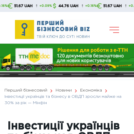
Skip
↑
↑
↑
51.67 UAH
44.76 UAH
51.67 UAH
+0.09%
+0.16%
+0.09%
to
content
Перший бізнесовий
Новини
Економіка
Інвестиції українців та бізнесу в ОВДП зросли майже на
30% за рік — Мінфін
Інвестиції українців