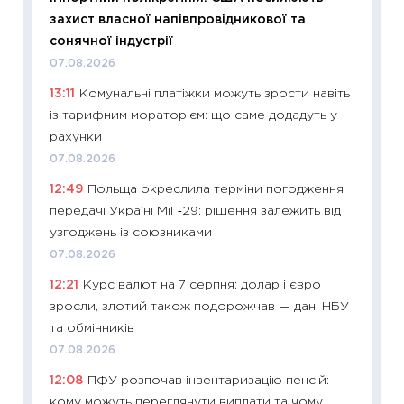
11:32
Бі
захист власної напівпровідникової та
впевне
сонячної індустрії
поведін
07.08.2026
27.04.2
13:11
Комунальні платіжки можуть зрости навіть
11:28
Чо
із тарифним мораторієм: що саме додадуть у
змінив
рахунки
2026 р
07.08.2026
13.04.20
12:49
Польща окреслила терміни погодження
11:29
Ск
передачі Україні МіГ‑29: рішення залежить від
кошик 
узгоджень із союзниками
базово
07.08.2026
оцінко
12:21
Курс валют на 7 серпня: долар і євро
06.04.2
зросли, злотий також подорожчав — дані НБУ
11:24
Ск
та обмінників
у 2026
07.08.2026
KSE до
12:08
ПФУ розпочав інвентаризацію пенсій:
30.03.2
кому можуть переглянути виплати та чому