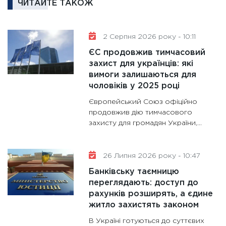
ЧИТАЙТЕ ТАКОЖ
30.01.20
11:30
Кр
роблять
2 Серпня 2026 року - 10:11
28.01.20
ЄС продовжив тимчасовий
11:28
Де
захист для українців: які
вимоги залишаються для
гранто
чоловіків у 2025 році
13.01.20
Європейський Союз офіційно
11:30
Ст
продовжив дію тимчасового
майбут
захисту для громадян України,...
31.12.20
26 Липня 2026 року - 10:47
Банківську таємницю
переглядають: доступ до
рахунків розширять, а єдине
житло захистять законом
В Україні готуються до суттєвих