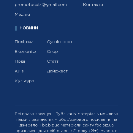
promofbcbiz@gmail.com
Контакти
Медіакіт
НОВИНИ
Політика
Суспільство
Економіка
Спорт
Події
Статті
Київ
Дайджест
Культура
Всі права захищені. Публікація матеріалів можлива
тільки з зазначенням обов'язкового посилання на
джерело: Fbc.biz.ua Матеріали сайту fbc.biz.ua
призначені для осіб старше 21 року (21+). Участь в