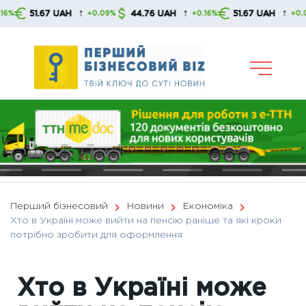
Skip
↑
↑
↑
51.67 UAH
44.76 UAH
51.67 UAH
+0.09%
+0.16%
+0.09%
to
content
Перший бізнесовий
Новини
Економіка
Хто в Україні може вийти на пенсію раніше та які кроки
потрібно зробити для оформлення
Хто в Україні може