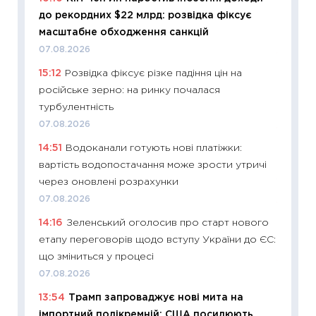
до рекордних $22 млрд: розвідка фіксує
освіта 
масштабне обходження санкцій
29.06.2
07.08.2026
11:27
Вс
15:12
Розвідка фіксує різке падіння цін на
топ уні
російське зерно: на ринку почалася
абітурі
турбулентність
23.06.2
07.08.2026
11:29
До
14:51
Водоканали готують нові платіжки:
наспра
вартість водопостачання може зрости утричі
2027–2
через оновлені розрахунки
19.06.20
07.08.2026
11:22
Ка
14:16
Зеленський оголосив про старт нового
що зав
етапу переговорів щодо вступу України до ЄС:
11.06.20
що зміниться у процесі
11:27
До
07.08.2026
ціни зм
13:54
Трамп запроваджує нові мита на
30.04.2
імпортний полікремній: США посилюють