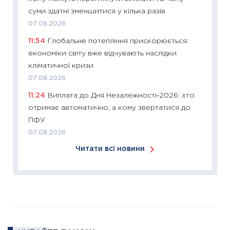
11:26
Зо
суми здатні зменшитися у кілька разів
купува
07.08.2026
12.03.20
11:54
Глобальне потепління прискорюється:
11:27
Ек
економіки світу вже відчувають наслідки
змінило
кліматичної кризи
розвитк
07.08.2026
24.02.2
11:24
Виплата до Дня Незалежності‑2026: хто
11:26
Сп
отримає автоматично, а кому звертатися до
2026: 
ПФУ
ліквідн
07.08.2026
18.02.20
Читати всі новини
11:27
За
диктує
16.02.20
11:30
Ре
роль US
та зни