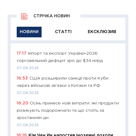
СТРІЧКА НОВИН
НОВИНИ
СТАТТІ
ЕКСКЛЮЗИВ
17:17
Імпорт та експорт України‑2026:
11:29
Як
торговельний дефіцит зріс до $34 млрд
інвест
07.08.2026
21.07.20
16:53
США розширили санкції проти Куби
11:26
Як
через військові зв’язки з Китаєм та РФ
ризики
облігац
07.08.2026
08.07.2
16:20
Осінь принесе нові витрати: які продукти
ризикують подорожчати та що стоїть за
11:20
Ці
зростанням цін
майбут
07.08.2026
01.07.2
16:16
Кім Чен Ин наростив іноземні доходи
11:24
Пр