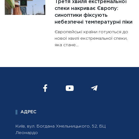
Третя хвиля екстремальної
спеки накриває Європу:
синоптики фіксують
небезпечні температурні піки
Європейські країни готуються до
нової хвилі екстремальної спеки,
яка стане...
АДРЕС
Київ, вул. Богдана Хмельницького, 52, БЦ
Леонардо