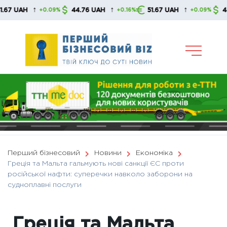
Skip
↑
↑
↑
H
44.76 UAH
51.67 UAH
44.76 U
+0.09%
+0.16%
+0.09%
to
content
Перший бізнесовий
Новини
Економіка
Греція та Мальта гальмують нові санкції ЄС проти
російської нафти: суперечки навколо заборони на
судноплавні послуги
Греція та Мальта