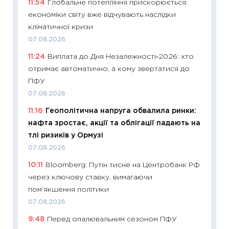
11:54
Глобальне потепління прискорюється:
ціни зм
економіки світу вже відчувають наслідки
30.04.2
кліматичної кризи
11:32
Бі
07.08.2026
впевне
11:24
Виплата до Дня Незалежності‑2026: хто
поведін
отримає автоматично, а кому звертатися до
27.04.2
ПФУ
11:28
Чо
07.08.2026
змінив
11:16
Геополітична напруга обвалила ринки:
2026 р
нафта зростає, акції та облігації падають на
13.04.20
тлі ризиків у Ормузі
11:29
Ск
07.08.2026
кошик 
10:11
Bloomberg: Путін тисне на Центробанк РФ
базово
через ключову ставку, вимагаючи
оцінко
пом’якшення політики
06.04.2
07.08.2026
11:24
Ск
9:48
Перед опалювальним сезоном ПФУ
у 2026