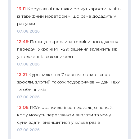
майбут
13:11
Комунальні платіжки можуть зрости навіть
01.07.2
із тарифним мораторієм: що саме додадуть у
11:24
Пр
рахунки
освіта 
07.08.2026
29.06.2
12:49
Польща окреслила терміни погодження
11:27
Вс
передачі Україні МіГ‑29: рішення залежить від
топ уні
узгоджень із союзниками
абітурі
07.08.2026
23.06.2
12:21
Курс валют на 7 серпня: долар і євро
11:29
До
зросли, злотий також подорожчав — дані НБУ
наспра
та обмінників
2027–2
07.08.2026
19.06.20
12:08
ПФУ розпочав інвентаризацію пенсій:
11:22
Ка
кому можуть переглянути виплати та чому
що зав
суми здатні зменшитися у кілька разів
11.06.20
07.08.2026
11:27
До