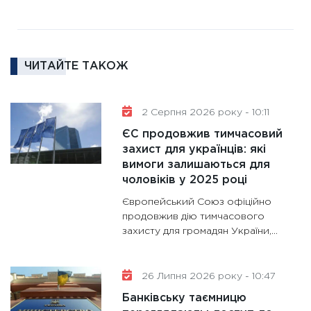
11:30
Ре
роль US
та зни
30.01.20
ЧИТАЙТЕ ТАКОЖ
11:30
Кр
роблять
28.01.20
2 Серпня 2026 року - 10:11
11:28
Де
ЄС продовжив тимчасовий
гранто
захист для українців: які
вимоги залишаються для
13.01.20
чоловіків у 2025 році
11:30
Ст
Європейський Союз офіційно
майбут
продовжив дію тимчасового
31.12.20
захисту для громадян України,...
26 Липня 2026 року - 10:47
Банківську таємницю