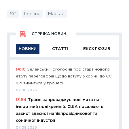
ЄС
Греция
Мальта
СТРІЧКА НОВИН
НОВИНИ
СТАТТІ
ЕКСКЛЮЗИВ
14:16
Зеленський оголосив про старт нового
11:29
Як
етапу переговорів щодо вступу України до ЄС:
інвест
що зміниться у процесі
21.07.20
07.08.2026
11:26
Як
13:54
Трамп запроваджує нові мита на
ризики
імпортний полікремній: США посилюють
облігац
захист власної напівпровідникової та
08.07.2
сонячної індустрії
11:20
Ці
07.08.2026