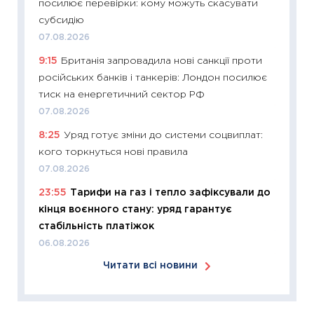
посилює перевірки: кому можуть скасувати
KSE до
субсидію
30.03.2
07.08.2026
11:26
Зо
9:15
Британія запровадила нові санкції проти
купува
російських банків і танкерів: Лондон посилює
12.03.20
тиск на енергетичний сектор РФ
11:27
Ек
07.08.2026
змінило
8:25
Уряд готує зміни до системи соцвиплат:
розвитк
кого торкнуться нові правила
24.02.2
07.08.2026
11:26
Сп
23:55
Тарифи на газ і тепло зафіксували до
2026: 
кінця воєнного стану: уряд гарантує
ліквідн
стабільність платіжок
18.02.20
06.08.2026
11:27
За
Читати всі новини
диктує
16.02.20