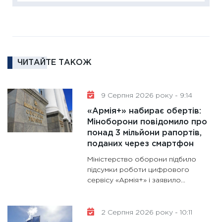
16.02.20
11:30
Ре
роль US
та зни
ЧИТАЙТЕ ТАКОЖ
30.01.20
11:30
Кр
роблять
9 Серпня 2026 року - 9:14
28.01.20
«Армія+» набирає обертів:
11:28
Де
Міноборони повідомило про
понад 3 мільйони рапортів,
гранто
поданих через смартфон
13.01.20
Міністерство оборони підбило
11:30
Ст
підсумки роботи цифрового
майбут
сервісу «Армія+» і заявило...
31.12.20
2 Серпня 2026 року - 10:11