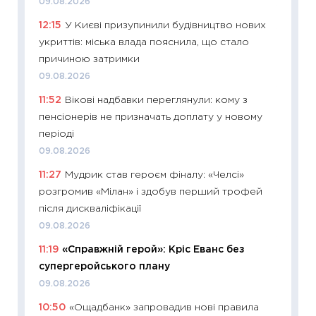
09.08.2026
11.06.20
12:15
У Києві призупинили будівництво нових
11:27
До
укриттів: міська влада пояснила, що стало
ціни зм
причиною затримки
30.04.2
09.08.2026
11:32
Бі
11:52
Вікові надбавки переглянули: кому з
впевне
пенсіонерів не призначать доплату у новому
поведін
періоді
27.04.2
09.08.2026
11:28
Чо
11:27
Мудрик став героєм фіналу: «Челсі»
змінив
розгромив «Мілан» і здобув перший трофей
2026 р
після дискваліфікації
13.04.20
09.08.2026
11:29
Ск
11:19
«Справжній герой»: Кріс Еванс без
кошик 
супергеройського плану
базово
09.08.2026
оцінко
10:50
«Ощадбанк» запровадив нові правила
06.04.2