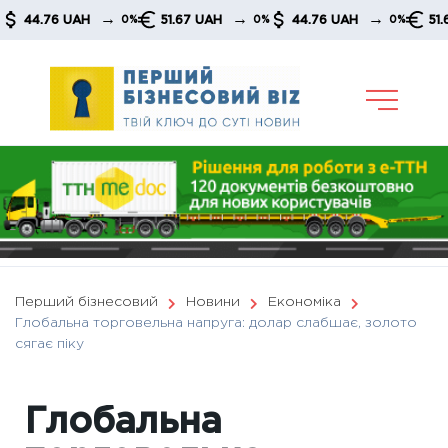
Skip
→
→
→
.76 UAH
51.67 UAH
44.76 UAH
51.67 UA
0%
0%
0%
to
content
Перший бізнесовий
Новини
Економіка
Глобальна торговельна напруга: долар слабшає, золото
сягає піку
Глобальна