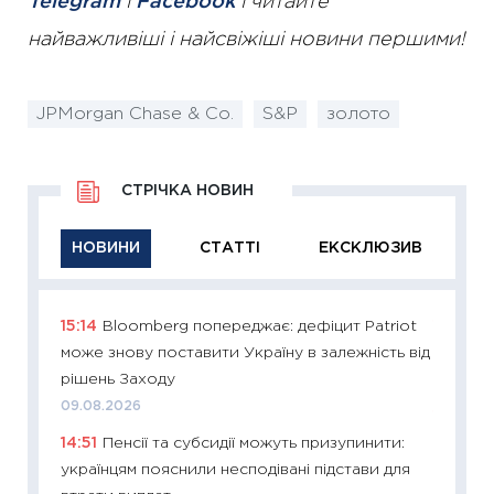
Telegram
і
Facebook
і читайте
найважливіші і найсвіжіші новини першими!
JPMorgan Chase & Co.
S&P
золото
СТРІЧКА НОВИН
НОВИНИ
СТАТТІ
ЕКСКЛЮЗИВ
15:14
Bloomberg попереджає: дефіцит Patriot
11:29
Як
може знову поставити Україну в залежність від
інвест
рішень Заходу
21.07.20
09.08.2026
11:26
Як
14:51
Пенсії та субсидії можуть призупинити:
ризики
українцям пояснили несподівані підстави для
облігац