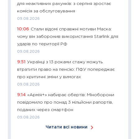
для неактивних рахунків: з серпня зростає
11:24
Ск
комісія за обслуговування
у 2026
09.08.2026
KSE до
10:06
Стали відомі справжні мотиви Маска:
30.03.2
чому він заборонив використання Starlink для
11:26
Зо
ударів по території РФ
купува
09.08.2026
12.03.20
9:51
Українці з 13 роками стажу можуть
11:27
Ек
втратити право на пенсію: ПФУ попереджає
змінило
про критичні зміни у вимогах
розвитк
09.08.2026
24.02.2
9:14
«Армія+» набирає обертів: Міноборони
11:26
Сп
повідомило про понад 3 мільйони рапортів,
2026: 
поданих через смартфон
ліквідн
09.08.2026
18.02.20
Читати всі новини
11:27
За
диктує