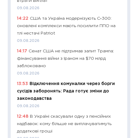
втрати виплат
08.07.2
09.08.2026
11:20
Ці
14:22
США та Україна модернізують С‑300:
майбут
оновлені комплекси мають посилити ППО на
01.07.2
тлі нестачі Patriot
11:24
Пр
09.08.2026
освіта 
14:17
Сенат США не підтримав запит Трампа:
29.06.2
фінансування війни з Іраном на $70 млрд
11:27
Вс
заблоковано
топ уні
09.08.2026
абітурі
13:53
Відключення комуналки через борги
23.06.2
сусідів заборонять: Рада готує зміни до
11:29
До
законодавства
наспра
09.08.2026
2027–2
12:48
В Україні скасували одну з пенсійних
19.06.20
надбавок: кому більше не виплачуватимуть
11:22
Ка
додаткові гроші
що зав