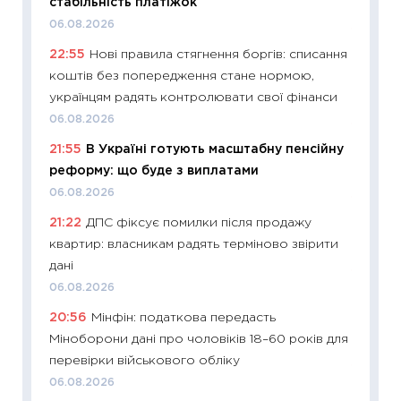
стабільність платіжок
21.07.20
06.08.2026
11:26
Як
22:55
Нові правила стягнення боргів: списання
ризики
коштів без попередження стане нормою,
облігац
українцям радять контролювати свої фінанси
08.07.2
06.08.2026
11:20
Ці
21:55
В Україні готують масштабну пенсійну
майбут
реформу: що буде з виплатами
01.07.2
06.08.2026
11:24
Пр
21:22
ДПС фіксує помилки після продажу
освіта 
квартир: власникам радять терміново звірити
29.06.2
дані
11:27
Вс
06.08.2026
топ уні
20:56
Мінфін: податкова передасть
абітурі
Міноборони дані про чоловіків 18–60 років для
23.06.2
перевірки військового обліку
11:29
До
06.08.2026
наспра