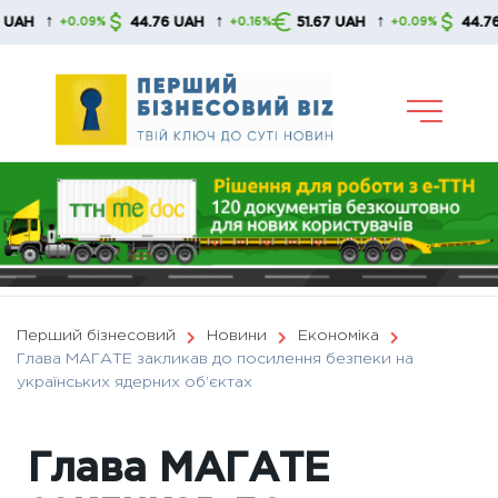
Skip
↑
↑
↑
44.76 UAH
51.67 UAH
44.76 UAH
+0.09%
+0.16%
+0.09%
to
content
Перший бізнесовий
Новини
Економіка
Глава МАГАТЕ закликав до посилення безпеки на
українських ядерних об’єктах
Глава МАГАТЕ