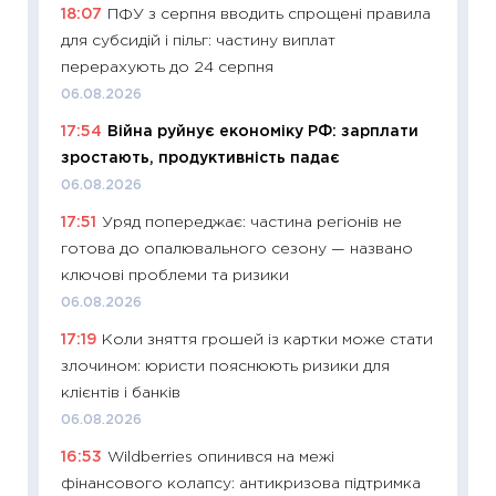
18:07
ПФУ з серпня вводить спрощені правила
кошик 
для субсидій і пільг: частину виплат
базово
перерахують до 24 серпня
оцінко
06.08.2026
06.04.2
17:54
Війна руйнує економіку РФ: зарплати
11:24
Ск
зростають, продуктивність падає
у 2026
06.08.2026
KSE до
17:51
Уряд попереджає: частина регіонів не
30.03.2
готова до опалювального сезону — названо
11:26
Зо
ключові проблеми та ризики
купува
06.08.2026
12.03.20
17:19
Коли зняття грошей із картки може стати
11:27
Ек
злочином: юристи пояснюють ризики для
змінило
клієнтів і банків
розвитк
06.08.2026
24.02.2
16:53
Wildberries опинився на межі
11:26
Сп
фінансового колапсу: антикризова підтримка
2026: 