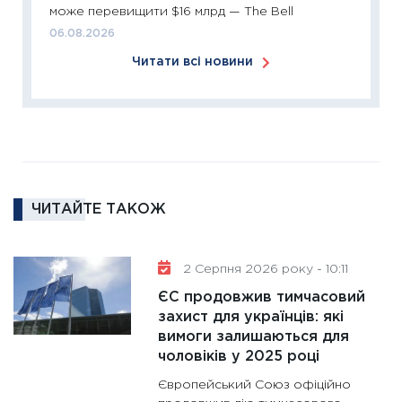
може перевищити $16 млрд — The Bell
ліквідн
06.08.2026
18.02.20
Читати всі новини
11:27
За
диктує
16.02.20
11:30
Ре
роль US
та зни
ЧИТАЙТЕ ТАКОЖ
30.01.20
11:30
Кр
роблять
2 Серпня 2026 року - 10:11
28.01.20
ЄС продовжив тимчасовий
11:28
Де
захист для українців: які
вимоги залишаються для
гранто
чоловіків у 2025 році
13.01.20
Європейський Союз офіційно
11:30
Ст