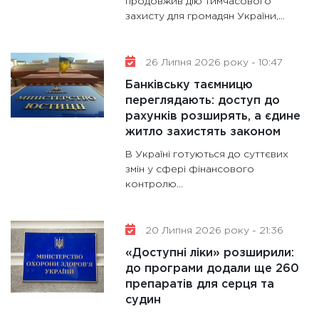
продовжив дію тимчасового
майбут
захисту для громадян України,...
31.12.20
26 Липня 2026 року - 10:47
Банківську таємницю
переглядають: доступ до
рахунків розширять, а єдине
житло захистять законом
В Україні готуються до суттєвих
змін у сфері фінансового
контролю...
20 Липня 2026 року - 21:36
«Доступні ліки» розширили:
до програми додали ще 260
препаратів для серця та
судин