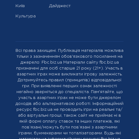
Київ
Дайджест
Культура
Всі права захищені. Публікація матеріалів можлива
тільки з зазначенням обов'язкового посилання на
джерело: Fbc.biz.ua Матеріали сайту fbc.biz.ua
призначені для осіб старше 21 року (21+). Участь в
азартних іграх може викликати ігрову залежність.
Дотримуйтесь правил (принципів) відповідальної
гри. При виявленні перших ознак залежності
негайно зверніться до спеціаліста. Пам'ятайте, що
участь в азартних іграх не може бути джерелом
доходів або альтернативою роботі. Інформаційний
ресурс fbc.biz.ua не проводить ігри на реальні та/
або віртуальні гроші, також сайт не приймає ні в
якій формі оплату ставок та інших платежів, які
пов’язані/можуть бути пов’язані з азартними
іграми, букмекерами чи тоталізаторами. Будь-які