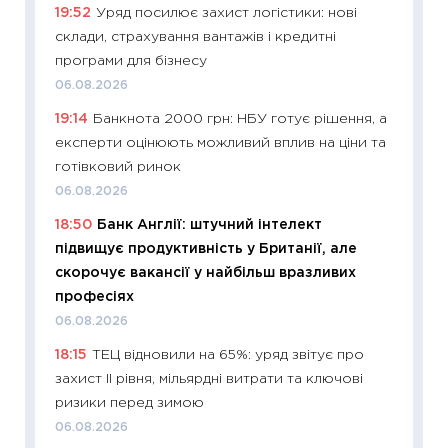
19:52
Уряд посилює захист логістики: нові
2027–2
склади, страхування вантажів і кредитні
19.06.20
програми для бізнесу
11:22
Ка
06.08.2026
що зав
19:14
Банкнота 2000 грн: НБУ готує рішення, а
11.06.20
експерти оцінюють можливий вплив на ціни та
11:27
До
готівковий ринок
ціни зм
06.08.2026
30.04.2
18:50
Банк Англії: штучний інтелект
11:32
Бі
підвищує продуктивність у Британії, але
впевне
скорочує вакансії у найбільш вразливих
поведін
професіях
27.04.2
06.08.2026
11:28
Чо
18:15
ТЕЦ відновили на 65%: уряд звітує про
змінив
захист II рівня, мільярдні витрати та ключові
2026 р
ризики перед зимою
13.04.20
06.08.2026
11:29
Ск