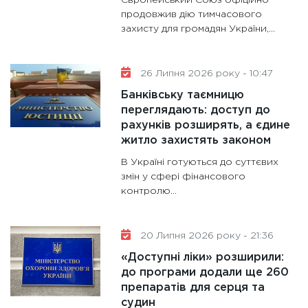
Європейський Союз офіційно
продовжив дію тимчасового
11:30
Ст
захисту для громадян України,...
майбут
31.12.20
26 Липня 2026 року - 10:47
Банківську таємницю
переглядають: доступ до
рахунків розширять, а єдине
житло захистять законом
В Україні готуються до суттєвих
змін у сфері фінансового
контролю...
20 Липня 2026 року - 21:36
«Доступні ліки» розширили:
до програми додали ще 260
препаратів для серця та
судин