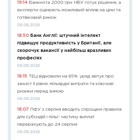
19:14
Банкнота 2000 грн: НБУ готує рішення, а
13.04.20
експерти оцінюють можливий вплив на ціни та
11:29
Ск
готівковий ринок
кошик 
06.08.2026
базово
18:50
Банк Англії: штучний інтелект
оцінко
підвищує продуктивність у Британії, але
06.04.2
скорочує вакансії у найбільш вразливих
11:24
Ск
професіях
у 2026
06.08.2026
KSE до
18:15
ТЕЦ відновили на 65%: уряд звітує про
30.03.2
захист II рівня, мільярдні витрати та ключові
11:26
Зо
ризики перед зимою
купува
06.08.2026
12.03.20
18:07
ПФУ з серпня вводить спрощені правила
11:27
Ек
для субсидій і пільг: частину виплат
змінило
перерахують до 24 серпня
розвитк
06.08.2026
24.02.2