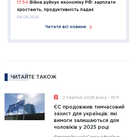
17:54
Війна руйнує економіку РФ: зарплати
11:26
Сп
зростають, продуктивність падає
2026: 
06.08.2026
ліквідн
Читати всі новини
18.02.20
11:27
За
диктує
16.02.20
11:30
Ре
роль US
ЧИТАЙТЕ ТАКОЖ
та зни
30.01.20
11:30
Кр
2 Серпня 2026 року - 10:11
роблять
ЄС продовжив тимчасовий
28.01.20
захист для українців: які
вимоги залишаються для
11:28
Де
чоловіків у 2025 році
гранто
13.01.20