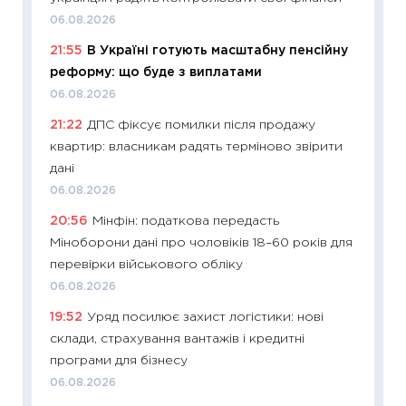
11:29
До
06.08.2026
наспра
21:55
В Україні готують масштабну пенсійну
2027–2
реформу: що буде з виплатами
19.06.20
06.08.2026
11:22
Ка
21:22
ДПС фіксує помилки після продажу
що зав
квартир: власникам радять терміново звірити
11.06.20
дані
11:27
До
06.08.2026
ціни зм
20:56
Мінфін: податкова передасть
30.04.2
Міноборони дані про чоловіків 18–60 років для
11:32
Бі
перевірки військового обліку
впевне
06.08.2026
поведін
19:52
Уряд посилює захист логістики: нові
27.04.2
склади, страхування вантажів і кредитні
11:28
Чо
програми для бізнесу
змінив
06.08.2026
2026 р