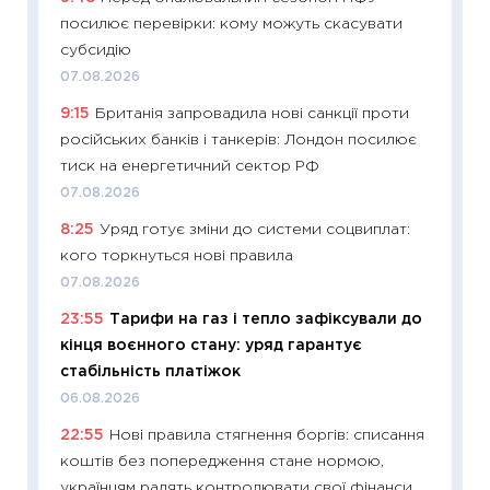
посилює перевірки: кому можуть скасувати
інвест
субсидію
21.07.20
07.08.2026
11:26
Як
9:15
Британія запровадила нові санкції проти
ризики
російських банків і танкерів: Лондон посилює
облігац
тиск на енергетичний сектор РФ
08.07.2
07.08.2026
11:20
Ці
8:25
Уряд готує зміни до системи соцвиплат:
майбут
кого торкнуться нові правила
01.07.2
07.08.2026
11:24
Пр
23:55
Тарифи на газ і тепло зафіксували до
освіта 
кінця воєнного стану: уряд гарантує
29.06.2
стабільність платіжок
11:27
Вс
06.08.2026
топ уні
22:55
Нові правила стягнення боргів: списання
абітурі
коштів без попередження стане нормою,
23.06.2
українцям радять контролювати свої фінанси