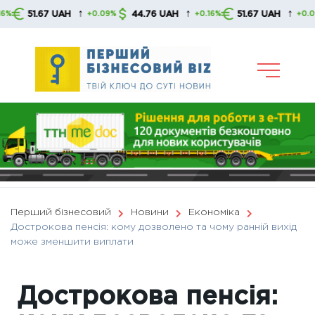
Skip
↑
↑
↑
51.67 UAH
44.76 UAH
51.67 UAH
+0.09%
+0.16%
+0.09%
to
content
Перший бізнесовий
Новини
Економіка
Дострокова пенсія: кому дозволено та чому ранній вихід
може зменшити виплати
Дострокова пенсія: