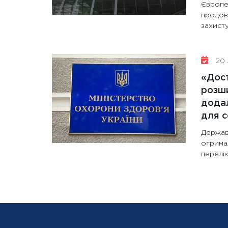
Європе
продов
захисту
20 
«Дост
розши
додал
для с
Держав
отрима
перелік