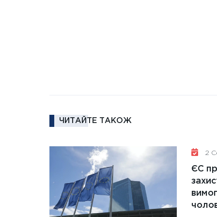
ЧИТАЙТЕ ТАКОЖ
2 Се
ЄС п
захис
вимо
чолов