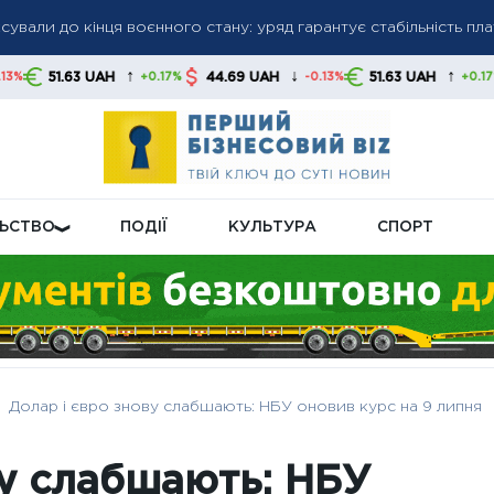
сували до кінця воєнного стану: уряд гарантує стабільність пл
гів: списання коштів без попередження стане нормою, українц
и
↑
↓
↑
AH
44.69 UAH
51.63 UAH
44.69 UA
+0.17%
-0.13%
+0.17%
ну пенсійну реформу: що буде з виплатами
ЛЬСТВО
ПОДІЇ
КУЛЬТУРА
СПОРТ
Долар і євро знову слабшають: НБУ оновив курс на 9 липня
ву слабшають: НБУ