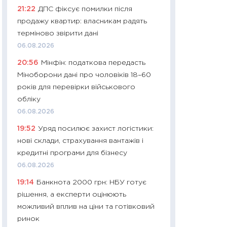
21:22
ДПС фіксує помилки після
29.06.2026
продажу квартир: власникам радять
11:27
Вступ-2026 в
терміново звірити дані
контракту, топ ун
06.08.2026
правила для абіту
20:56
Мінфін: податкова передасть
23.06.2026
Міноборони дані про чоловіків 18–60
11:29
Долар по 51,5
років для перевірки військового
тисяч: що наспра
обліку
Бюджетна деклар
06.08.2026
19.06.2026
19:52
Уряд посилює захист логістики:
11:22
Кадровий деф
нові склади, страхування вантажів і
вакансії: що зав
кредитні програми для бізнесу
найму
06.08.2026
11.06.2026
19:14
Банкнота 2000 грн: НБУ готує
11:27
Дорожчає ще
рішення, а експерти оцінюють
промислові ціни з
можливий вплив на ціни та готівковий
30.04.2026
ринок