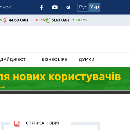
атіжок
Рус
Укр
ям радять
↓
↑
H
51.63 UAH
-0.13%
+0.17%
ДАЙДЖЕСТ
БІЗНЕС LIFE
ДУМКИ
СТРІЧКА НОВИН