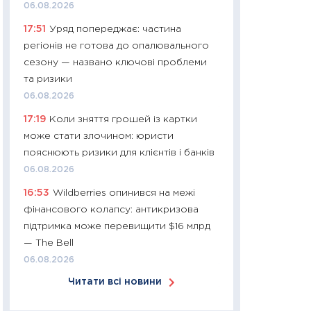
06.08.2026
30.03.2026
17:51
Уряд попереджає: частина
11:26
Золото по $
регіонів не готова до опалювального
$80: час купуват
сезону — названо ключові проблеми
прибуток?
та ризики
12.03.2026
06.08.2026
11:27
Економіка Ук
17:19
Коли зняття грошей із картки
що змінилося за 4
може стати злочином: юристи
перспективи розв
пояснюють ризики для клієнтів і банків
стабільності
06.08.2026
24.02.2026
16:53
Wildberries опинився на межі
11:26
Споживання 
фінансового колапсу: антикризова
2025–2026: струк
підтримка може перевищити $16 млрд
заощадження та л
— The Bell
оцінками KSE Inst
06.08.2026
18.02.2026
Читати всі новини
11:27
Зарплати на
— хто диктує умо