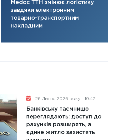
Medoc ТТН змінює логістику
платить за 
31.12.2025
завдяки електронним
там, де ви
Читати в
товарно-транспортним
накладним
26 Липня 2026 року - 10:47
Банківську таємницю
переглядають: доступ до
рахунків розширять, а
єдине житло захистять