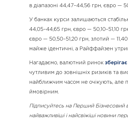
в діапазоні 44,47–44,56 грн, євро — 50,
У банках курси залишаються стабіл
44,05–44,65 грн, євро — 50,10–51,10 г
євро — 50,50–51,20 грн, злотий — 11,
майже ідентичні, а Райффайзен утрим
Нагадаємо, валютний ринок
зберігає
чутливим до зовнішніх ризиків та ви
найближчим часом не очікують, але 
ймовірним.
Підписуйтесь на Перший Бізнесовий 
найважливіші і найсвіжіші новини пе