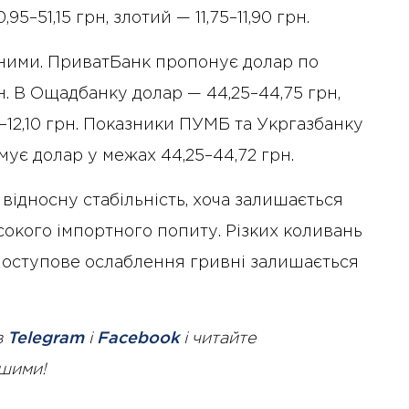
95–51,15 грн, злотий — 11,75–11,90 грн.
ьними. ПриватБанк пропонує долар по
рн. В Ощадбанку долар — 44,25–44,75 грн,
40–12,10 грн. Показники ПУМБ та Укргазбанку
ує долар у межах 44,25–44,72 грн.
відносну стабільність, хоча залишається
сокого імпортного попиту. Різких коливань
поступове ослаблення гривні залишається
в
Telegram
і
Facebook
і читайте
ршими!