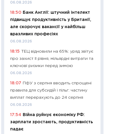
11:32
Більше зао
06.08.2026
впевненості: як 
18:50
Банк Англії: штучний інтелект
поведінка україн
підвищує продуктивність у Британії,
27.04.2026
але скорочує вакансії у найбільш
11:28
Чому їжа зн
вразливих професіях
як змінився прод
06.08.2026
українців у 2026 
18:15
ТЕЦ відновили на 65%: уряд звітує
13.04.2026
про захист II рівня, мільярдні витрати та
11:29
Скільки нас
ключові ризики перед зимою
великодній кошик
06.08.2026
власний розраху
18:07
ПФУ з серпня вводить спрощені
набору порівняно
правила для субсидій і пільг: частину
оцінкою
виплат перерахують до 24 серпня
06.04.2026
06.08.2026
11:24
Скільки кош
17:54
Війна руйнує економіку РФ:
стримування у 202
зарплати зростають, продуктивність
розмови з Майко
падає
арифметики пер