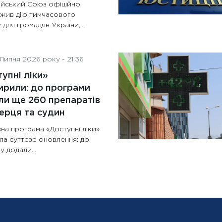
йський Союз офіційно
жив дію тимчасового
 для громадян України,...
Липня 2026 року - 21:36
упні ліки»
рили: до програми
и ще 260 препаратів
ерця та судин
на програма «Доступні ліки»
ла суттєве оновлення: до
у додали...