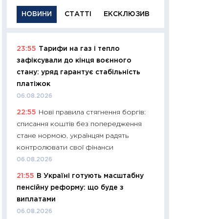
НОВИНИ
СТАТТІ
ЕКСКЛЮЗИВ
23:55
Тарифи на газ і тепло
11:29
Якісна інфо
зафіксували до кінця воєнного
успішного інвест
стану: уряд гарантує стабільність
21.07.2026
платіжок
11:26
Як заробити
06.08.2026
дохідність, ризик
22:55
Нові правила стягнення боргів:
державних обліга
списання коштів без попередження
08.07.2026
стане нормою, українцям радять
11:20
Ціна здоров’
контролювати свої фінанси
медицина майбут
06.08.2026
витрати людей
21:55
В Україні готують масштабну
01.07.2026
пенсійну реформу: що буде з
11:24
Професії ма
виплатами
рухається освіта 
06.08.2026
платитимуть біл