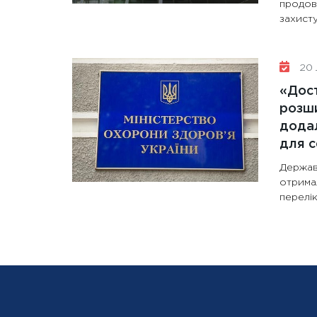
продов
захисту
20 
«Дост
розши
додал
для с
Держав
отрима
перелік