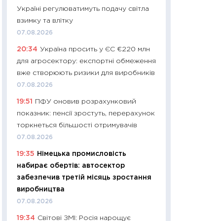
11:32
Більше зао
Україні регулюватимуть подачу світла
впевненості: як 
взимку та влітку
поведінка україн
07.08.2026
27.04.2026
20:34
Україна просить у ЄС €220 млн
11:28
Чому їжа зн
для агросектору: експортні обмеження
як змінився прод
вже створюють ризики для виробників
українців у 2026 
07.08.2026
13.04.2026
19:51
ПФУ оновив розрахунковий
11:29
Скільки нас
показник: пенсії зростуть, перерахунок
великодній кошик
торкнеться більшості отримувачів
власний розраху
07.08.2026
набору порівняно
19:35
Німецька промисловість
оцінкою
набирає обертів: автосектор
06.04.2026
забезпечив третій місяць зростання
11:24
Скільки кош
виробництва
стримування у 202
07.08.2026
розмови з Майко
19:34
Світові ЗМІ: Росія нарощує
арифметики пер