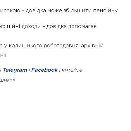
високою – довідка може збільшити пенсійну
іційні доходи – довідка допомагає
 у колишнього роботодавця, архівній
ії.
в
Telegram
і
Facebook
і читайте
ршими!