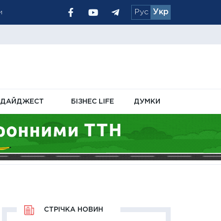
Рус
Укр
и
мль — National
ансових послуг
ДАЙДЖЕСТ
БІЗНЕС LIFE
ДУМКИ
СТРІЧКА НОВИН