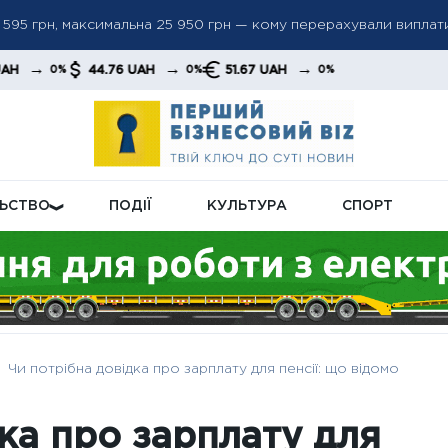
а 2 595 грн, максимальна 25 950 грн — кому перерахували виплат
авершення війни: аналітики закликають посилити тиск на Кре
→
→
44.76 UAH
51.67 UAH
0%
0%
 систему для банківських клієнтів: як зміниться доступ до фін
ЛЬСТВО
ПОДІЇ
КУЛЬТУРА
СПОРТ
Чи потрібна довідка про зарплату для пенсії: що відомо
ка про зарплату для