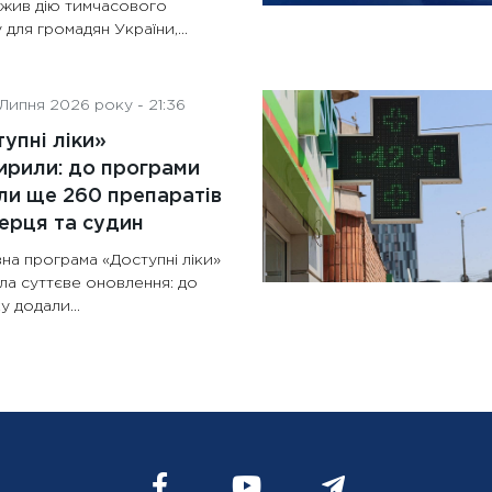
жив дію тимчасового
 для громадян України,...
Липня 2026 року - 21:36
упні ліки»
рили: до програми
и ще 260 препаратів
ерця та судин
на програма «Доступні ліки»
ла суттєве оновлення: до
у додали...