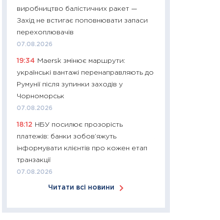
виробництво балістичних ракет —
30.03.2026
Захід не встигає поповнювати запаси
11:26
Золото по $
перехоплювачів
$80: час купуват
07.08.2026
прибуток?
19:34
Maersk змінює маршрути:
12.03.2026
українські вантажі перенаправляють до
11:27
Економіка Ук
Румунії після зупинки заходів у
що змінилося за 4
Чорноморськ
перспективи розв
07.08.2026
стабільності
18:12
НБУ посилює прозорість
24.02.2026
платежів: банки зобов’яжуть
11:26
Споживання 
інформувати клієнтів про кожен етап
2025–2026: струк
транзакції
заощадження та л
07.08.2026
оцінками KSE Inst
Читати всі новини
18.02.2026
11:27
Зарплати на
— хто диктує умо