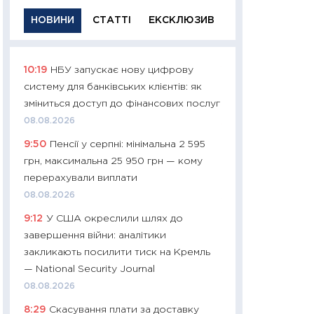
НОВИНИ
СТАТТІ
ЕКСКЛЮЗИВ
10:19
НБУ запускає нову цифрову
11:29
Якісна інфо
систему для банківських клієнтів: як
успішного інвест
зміниться доступ до фінансових послуг
21.07.2026
08.08.2026
11:26
Як заробити
9:50
Пенсії у серпні: мінімальна 2 595
дохідність, ризик
грн, максимальна 25 950 грн — кому
державних обліга
перерахували виплати
08.07.2026
08.08.2026
11:20
Ціна здоров’
9:12
У США окреслили шлях до
медицина майбут
завершення війни: аналітики
витрати людей
закликають посилити тиск на Кремль
01.07.2026
— National Security Journal
11:24
Професії ма
08.08.2026
рухається освіта 
8:29
Скасування плати за доставку
платитимуть біл