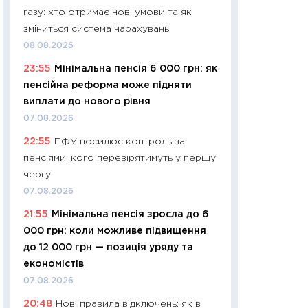
газу: хто отримає нові умови та як
29.06.2026
зміниться система нарахувань
11:27
Вступ-2026 в
08.08.2026
контракту, топ ун
23:55
Мінімальна пенсія 6 000 грн: як
правила для абіту
пенсійна реформа може підняти
23.06.2026
виплати до нового рівня
11:29
Долар по 51,5
07.08.2026
тисяч: що наспра
22:55
ПФУ посилює контроль за
Бюджетна деклар
пенсіями: кого перевірятимуть у першу
19.06.2026
чергу
11:22
Кадровий деф
07.08.2026
вакансії: що зав
21:55
Мінімальна пенсія зросла до 6
найму
000 грн: коли можливе підвищення
11.06.2026
до 12 000 грн — позиція уряду та
11:27
Дорожчає ще
економістів
промислові ціни з
07.08.2026
30.04.2026
20:48
Нові правила відключень: як в