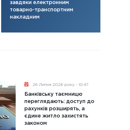
завдяки електронним
там, де ви
31.12.2025
товарно-транспортним
Читати в
накладним
26 Липня 2026 року - 10:47
Банківську таємницю
переглядають: доступ до
рахунків розширять, а
єдине житло захистять
законом