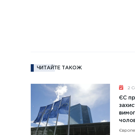
ЧИТАЙТЕ ТАКОЖ
2 Се
ЄС п
захис
вимо
чолов
Європе