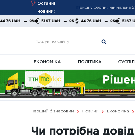
Skip
Останні
Пенсії у серпні: мінімальн
to
новини:
У США окреслили шлях до з
content
→
→
→
→
51.67 UAH
44.76 UAH
51.67 UAH
0%
0%
0%
0%
Security Journal
НБУ запускає нову цифрову
ЕКОНОМІКА
ПОЛІТИКА
СУСПІ
Перший бізнесовий
Новини
Економіка
Чи потрібна довід