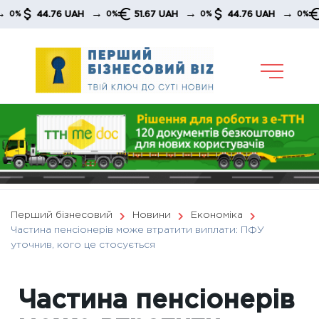
Skip
→
→
→
44.76 UAH
51.67 UAH
44.76 UAH
51.6
0%
0%
0%
to
content
Перший бізнесовий
Новини
Економіка
Частина пенсіонерів може втратити виплати: ПФУ
уточнив, кого це стосується
Частина пенсіонерів