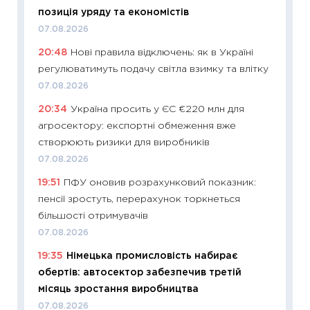
позиція уряду та економістів
11:29
До
07.08.2026
наспра
20:48
Нові правила відключень: як в Україні
2027–2
регулюватимуть подачу світла взимку та влітку
19.06.20
07.08.2026
11:22
Ка
20:34
Україна просить у ЄС €220 млн для
що зав
агросектору: експортні обмеження вже
11.06.20
створюють ризики для виробників
11:27
До
07.08.2026
ціни зм
19:51
ПФУ оновив розрахунковий показник:
30.04.2
пенсії зростуть, перерахунок торкнеться
11:32
Бі
більшості отримувачів
впевне
07.08.2026
поведін
19:35
Німецька промисловість набирає
27.04.2
обертів: автосектор забезпечив третій
11:28
Чо
місяць зростання виробництва
змінив
07.08.2026