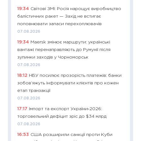
2026 р
19:34
Світові ЗМІ: Росія нарощує виробництво
13.04.20
балістичних ракет — Захід не встигає
11:29
Ск
поповнювати запаси перехоплювачів
кошик 
07.08.2026
базово
19:34
Maersk змінює маршрути: українські
оцінко
вантажі перенаправляють до Румунії після
06.04.2
зупинки заходів у Чорноморськ
11:24
Ск
07.08.2026
у 2026
18:12
НБУ посилює прозорість платежів: банки
KSE до
зобов’яжуть інформувати клієнтів про кожен
30.03.2
етап транзакції
11:26
Зо
07.08.2026
купува
17:17
Імпорт та експорт України‑2026:
12.03.20
торговельний дефіцит зріс до $34 млрд
11:27
Ек
07.08.2026
змінило
16:53
США розширили санкції проти Куби
розвитк