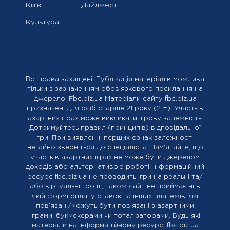
Київ
Дайджест
Культура
Всі права захищені. Публікація матеріалів можлива
тільки з зазначенням обов'язкового посилання на
джерело: Fbc.biz.ua Матеріали сайту fbc.biz.ua
призначені для осіб старше 21 року (21+). Участь в
азартних іграх може викликати ігрову залежність.
Дотримуйтесь правил (принципів) відповідальної
гри. При виявленні перших ознак залежності
негайно зверніться до спеціаліста. Пам'ятайте, що
участь в азартних іграх не може бути джерелом
доходів або альтернативою роботі. Інформаційний
ресурс fbc.biz.ua не проводить ігри на реальні та/
або віртуальні гроші, також сайт не приймає ні в
якій формі оплату ставок та інших платежів, які
пов’язані/можуть бути пов’язані з азартними
іграми, букмекерами чи тоталізаторами. Будь-які
матеріали на інформаційному ресурсі fbc.biz.ua