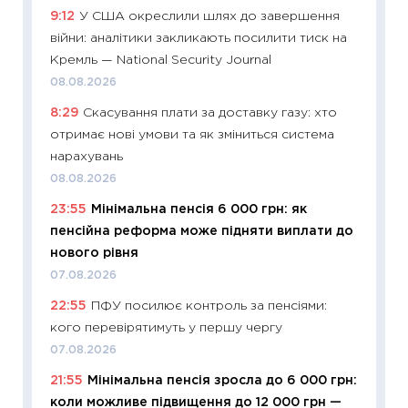
9:12
У США окреслили шлях до завершення
11:29
Як
війни: аналітики закликають посилити тиск на
інвест
Кремль — National Security Journal
21.07.20
08.08.2026
11:26
Як
8:29
Скасування плати за доставку газу: хто
ризики
отримає нові умови та як зміниться система
облігац
нарахувань
08.07.2
08.08.2026
11:20
Ці
23:55
Мінімальна пенсія 6 000 грн: як
майбут
пенсійна реформа може підняти виплати до
01.07.2
нового рівня
11:24
Пр
07.08.2026
освіта 
22:55
ПФУ посилює контроль за пенсіями:
29.06.2
кого перевірятимуть у першу чергу
11:27
Вс
07.08.2026
топ уні
21:55
Мінімальна пенсія зросла до 6 000 грн:
абітурі
коли можливе підвищення до 12 000 грн —
23.06.2