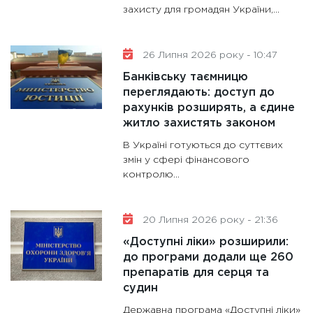
захисту для громадян України,...
13.01.20
11:30
Ст
майбут
26 Липня 2026 року - 10:47
31.12.20
Банківську таємницю
переглядають: доступ до
рахунків розширять, а єдине
житло захистять законом
В Україні готуються до суттєвих
змін у сфері фінансового
контролю...
20 Липня 2026 року - 21:36
«Доступні ліки» розширили:
до програми додали ще 260
препаратів для серця та
судин
Державна програма «Доступні ліки»