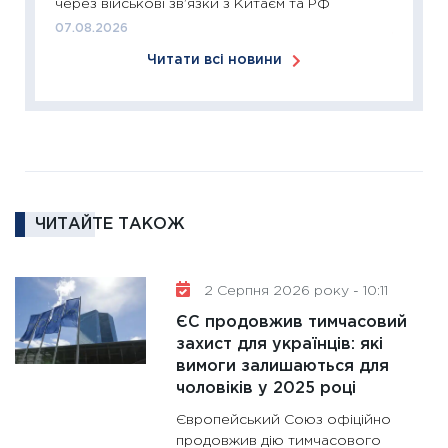
через військові зв’язки з Китаєм та РФ
24.02.2
07.08.2026
11:26
Сп
Читати всі новини
2026: 
ліквідн
18.02.20
11:27
За
диктує
16.02.20
ЧИТАЙТЕ ТАКОЖ
11:30
Ре
роль US
та зни
2 Серпня 2026 року - 10:11
30.01.20
ЄС продовжив тимчасовий
11:30
Кр
захист для українців: які
роблять
вимоги залишаються для
28.01.20
чоловіків у 2025 році
11:28
Де
Європейський Союз офіційно
гранто
продовжив дію тимчасового