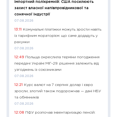
імпортний полікремній: США посилюють
11:32
Бі
захист власної напівпровідникової та
впевне
сонячної індустрії
поведін
07.08.2026
27.04.2
13:11
Комунальні платіжки можуть зрости навіть
11:28
Чо
із тарифним мораторієм: що саме додадуть у
змінив
рахунки
2026 р
07.08.2026
13.04.20
12:49
Польща окреслила терміни погодження
11:29
Ск
передачі Україні МіГ‑29: рішення залежить від
кошик 
узгоджень із союзниками
базово
07.08.2026
оцінко
12:21
Курс валют на 7 серпня: долар і євро
06.04.2
зросли, злотий також подорожчав — дані НБУ
11:24
Ск
та обмінників
у 2026
07.08.2026
KSE до
12:08
ПФУ розпочав інвентаризацію пенсій:
30.03.2