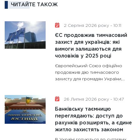
ЧИТАЙТЕ ТАКОЖ
30.01.20
11:30
Кр
роблять
2 Серпня 2026 року - 10:11
28.01.20
ЄС продовжив тимчасовий
11:28
Де
захист для українців: які
вимоги залишаються для
гранто
чоловіків у 2025 році
13.01.20
Європейський Союз офіційно
11:30
Ст
продовжив дію тимчасового
майбут
захисту для громадян України,...
31.12.20
26 Липня 2026 року - 10:47
Банківську таємницю
переглядають: доступ до
рахунків розширять, а єдине
житло захистять законом
В Україні готуються до суттєвих