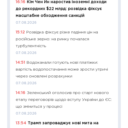
16:16
Кім Чен Ин наростив іноземні доходи
11:24
Пр
до рекордних $22 млрд: розвідка фіксує
освіта 
масштабне обходження санкцій
29.06.2
07.08.2026
11:27
Вс
15:12
Розвідка фіксує різке падіння цін на
топ уні
російське зерно: на ринку почалася
абітурі
турбулентність
23.06.2
07.08.2026
11:29
До
14:51
Водоканали готують нові платіжки:
наспра
вартість водопостачання може зрости утричі
2027–2
через оновлені розрахунки
19.06.20
07.08.2026
11:22
Ка
14:16
Зеленський оголосив про старт нового
що зав
етапу переговорів щодо вступу України до ЄС:
11.06.20
що зміниться у процесі
11:27
До
07.08.2026
ціни зм
13:54
Трамп запроваджує нові мита на
30.04.2