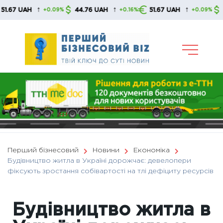
Skip
↑
↑
↑
UAH
44.76 UAH
51.67 UAH
44.76 
+0.09%
+0.16%
+0.09%
to
content
Перший бізнесовий
Новини
Економіка
Будівництво житла в Україні дорожчає: девелопери
фіксують зростання собівартості на тлі дефіциту ресурсів
Будівництво житла в