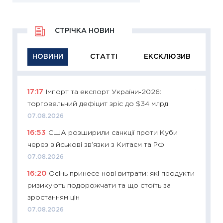
СТРІЧКА НОВИН
НОВИНИ
СТАТТІ
ЕКСКЛЮЗИВ
17:17
Імпорт та експорт України‑2026:
11:29
Як
торговельний дефіцит зріс до $34 млрд
інвест
07.08.2026
21.07.20
16:53
США розширили санкції проти Куби
11:26
Як
через військові зв’язки з Китаєм та РФ
ризики
облігац
07.08.2026
08.07.2
16:20
Осінь принесе нові витрати: які продукти
ризикують подорожчати та що стоїть за
11:20
Ці
зростанням цін
майбут
07.08.2026
01.07.2