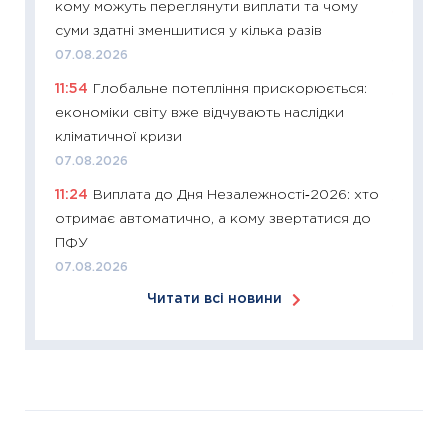
кому можуть переглянути виплати та чому
11:26
Зо
суми здатні зменшитися у кілька разів
купува
07.08.2026
12.03.20
11:54
Глобальне потепління прискорюється:
11:27
Ек
економіки світу вже відчувають наслідки
змінило
кліматичної кризи
розвитк
07.08.2026
24.02.2
11:24
Виплата до Дня Незалежності‑2026: хто
11:26
Сп
отримає автоматично, а кому звертатися до
2026: 
ПФУ
ліквідн
07.08.2026
18.02.20
Читати всі новини
11:27
За
диктує
16.02.20
11:30
Ре
роль US
та зни