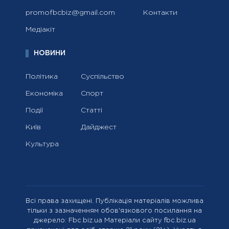
promofbcbiz@gmail.com
Контакти
Медіакіт
НОВИНИ
Політика
Суспільство
Економіка
Спорт
Події
Статті
Київ
Дайджест
Культура
Всі права захищені. Публікація матеріалів можлива
тільки з зазначенням обов'язкового посилання на
джерело: Fbc.biz.ua Матеріали сайту fbc.biz.ua