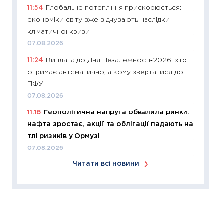
11:54
Глобальне потепління прискорюється:
11:26
Зо
економіки світу вже відчувають наслідки
купува
кліматичної кризи
12.03.20
07.08.2026
11:27
Ек
11:24
Виплата до Дня Незалежності‑2026: хто
змінило
отримає автоматично, а кому звертатися до
розвитк
ПФУ
24.02.2
07.08.2026
11:26
Сп
11:16
Геополітична напруга обвалила ринки:
2026: 
нафта зростає, акції та облігації падають на
ліквідн
тлі ризиків у Ормузі
18.02.20
07.08.2026
11:27
За
Читати всі новини
диктує
16.02.20
11:30
Ре
роль US