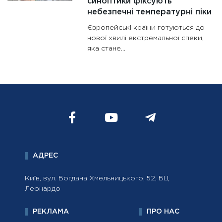
синоптики фіксують
небезпечні температурні піки
Європейські країни готуються до
нової хвилі екстремальної спеки,
яка стане...
АДРЕС
Київ, вул. Богдана Хмельницького, 52, БЦ
Леонардо
РЕКЛАМА
ПРО НАС