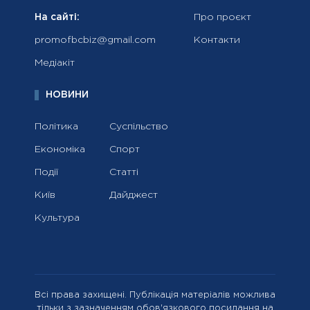
На сайті:
Про проєкт
promofbcbiz@gmail.com
Контакти
Медіакіт
НОВИНИ
Політика
Суспільство
Економіка
Спорт
Події
Статті
Київ
Дайджест
Культура
Всі права захищені. Публікація матеріалів можлива
тільки з зазначенням обов'язкового посилання на