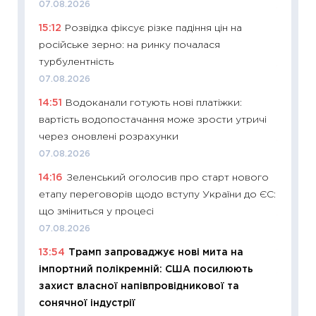
07.08.2026
11:24
Пр
15:12
Розвідка фіксує різке падіння цін на
освіта 
російське зерно: на ринку почалася
29.06.2
турбулентність
11:27
Вс
07.08.2026
топ уні
14:51
Водоканали готують нові платіжки:
абітурі
вартість водопостачання може зрости утричі
23.06.2
через оновлені розрахунки
11:29
До
07.08.2026
наспра
14:16
Зеленський оголосив про старт нового
2027–2
етапу переговорів щодо вступу України до ЄС:
19.06.20
що зміниться у процесі
11:22
Ка
07.08.2026
що зав
13:54
Трамп запроваджує нові мита на
11.06.20
імпортний полікремній: США посилюють
11:27
До
захист власної напівпровідникової та
ціни зм
сонячної індустрії
30.04.2