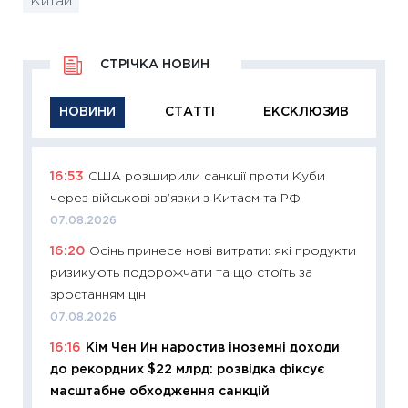
Китай
СТРІЧКА НОВИН
НОВИНИ
СТАТТІ
ЕКСКЛЮЗИВ
16:53
США розширили санкції проти Куби
11:29
Як
через військові зв’язки з Китаєм та РФ
інвест
07.08.2026
21.07.20
16:20
Осінь принесе нові витрати: які продукти
11:26
Як
ризикують подорожчати та що стоїть за
ризики
зростанням цін
облігац
07.08.2026
08.07.2
16:16
Кім Чен Ин наростив іноземні доходи
11:20
Ці
до рекордних $22 млрд: розвідка фіксує
майбут
масштабне обходження санкцій
01.07.2