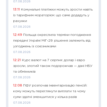
07.08.2026
11:32
Бі
13:11
Комунальні платіжки можуть зрости навіть
впевне
із тарифним мораторієм: що саме додадуть у
поведін
рахунки
27.04.2
07.08.2026
11:28
Чо
12:49
Польща окреслила терміни погодження
змінив
передачі Україні МіГ‑29: рішення залежить від
2026 р
узгоджень із союзниками
13.04.20
07.08.2026
11:29
Ск
12:21
Курс валют на 7 серпня: долар і євро
кошик 
зросли, злотий також подорожчав — дані НБУ
базово
та обмінників
оцінко
07.08.2026
06.04.2
12:08
ПФУ розпочав інвентаризацію пенсій:
11:24
Ск
кому можуть переглянути виплати та чому
у 2026
суми здатні зменшитися у кілька разів
KSE до
07.08.2026
30.03.2