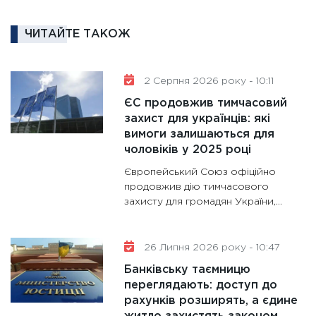
та зни
30.01.20
ЧИТАЙТЕ ТАКОЖ
11:30
Кр
роблять
28.01.20
2 Серпня 2026 року - 10:11
11:28
Де
ЄС продовжив тимчасовий
гранто
захист для українців: які
вимоги залишаються для
13.01.20
чоловіків у 2025 році
11:30
Ст
Європейський Союз офіційно
майбут
продовжив дію тимчасового
31.12.20
захисту для громадян України,...
26 Липня 2026 року - 10:47
Банківську таємницю
переглядають: доступ до
рахунків розширять, а єдине