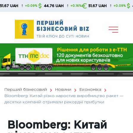
Skip
↑
↑
↑
UAH
44.76 UAH
51.67 UAH
44.76 
+0.09%
+0.16%
+0.09%
to
content
Перший бізнесовий
Новини
Економіка
Bloomberg: Китай різко наростив виробництво ракет —
десятки компаній отримали рекордні прибутки
Bloomberg: Китай