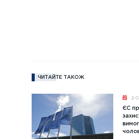
ЧИТАЙТЕ ТАКОЖ
2 Се
ЄС п
захис
вимо
чолов