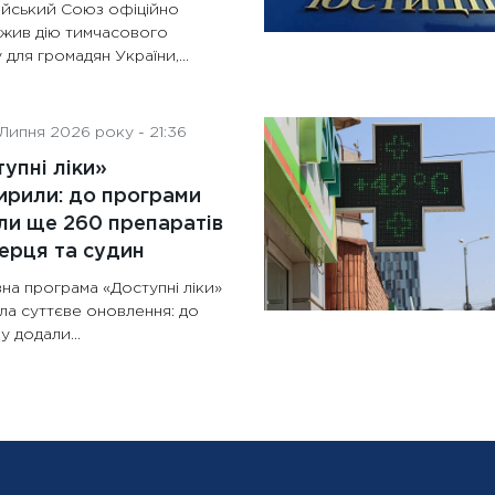
йський Союз офіційно
жив дію тимчасового
 для громадян України,...
Липня 2026 року - 21:36
упні ліки»
рили: до програми
и ще 260 препаратів
ерця та судин
на програма «Доступні ліки»
ла суттєве оновлення: до
у додали...