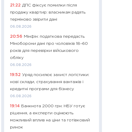
21:22
ДПС фіксує помилки після
29.06.2026
продажу квартир: власникам радять
11:27
Вступ-2026 в
терміново звірити дані
контракту, топ ун
06.08.2026
правила для абіту
20:56
Мінфін: податкова передасть
23.06.2026
Міноборони дані про чоловіків 18–60
11:29
Долар по 51,5
років для перевірки військового
тисяч: що наспра
обліку
Бюджетна деклар
06.08.2026
19.06.2026
19:52
Уряд посилює захист логістики:
11:22
Кадровий деф
нові склади, страхування вантажів і
вакансії: що зав
кредитні програми для бізнесу
найму
06.08.2026
11.06.2026
19:14
Банкнота 2000 грн: НБУ готує
11:27
Дорожчає ще
рішення, а експерти оцінюють
промислові ціни з
можливий вплив на ціни та готівковий
30.04.2026
ринок