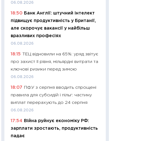
11:32
Більше зао
06.08.2026
впевненості: як 
18:50
Банк Англії: штучний інтелект
поведінка україн
підвищує продуктивність у Британії,
27.04.2026
але скорочує вакансії у найбільш
11:28
Чому їжа зн
вразливих професіях
як змінився прод
06.08.2026
українців у 2026 
18:15
ТЕЦ відновили на 65%: уряд звітує
13.04.2026
про захист II рівня, мільярдні витрати та
11:29
Скільки нас
ключові ризики перед зимою
великодній кошик
06.08.2026
власний розраху
18:07
ПФУ з серпня вводить спрощені
набору порівняно
правила для субсидій і пільг: частину
оцінкою
виплат перерахують до 24 серпня
06.04.2026
06.08.2026
11:24
Скільки кош
17:54
Війна руйнує економіку РФ:
стримування у 202
зарплати зростають, продуктивність
розмови з Майко
падає
арифметики пер