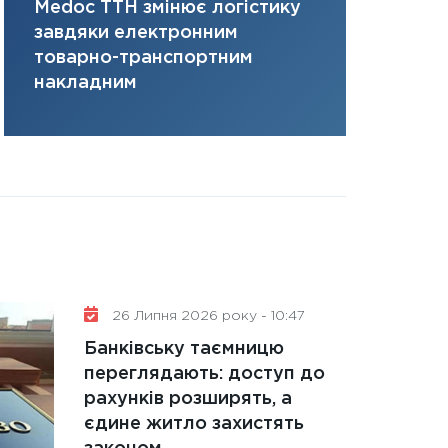
Medoc ТТН змінює логістику
платить за 
31.12.2025
завдяки електронним
там, де ви
Читати в
товарно-транспортним
накладним
26 Липня 2026 року - 10:47
Банківську таємницю
переглядають: доступ до
рахунків розширять, а
єдине житло захистять