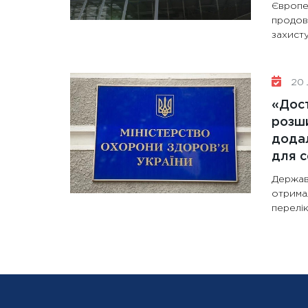
Європе
продов
захисту
20 
«Дост
розши
додал
для с
Держав
отрима
перелік