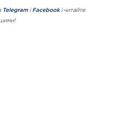
в
Telegram
і
Facebook
і читайте
ршими!