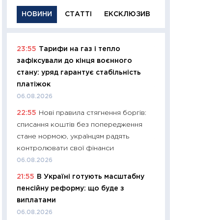
НОВИНИ
СТАТТІ
ЕКСКЛЮЗИВ
23:55
Тарифи на газ і тепло
11:29
Якісна інфо
зафіксували до кінця воєнного
успішного інвест
стану: уряд гарантує стабільність
21.07.2026
платіжок
11:26
Як заробити
06.08.2026
дохідність, ризик
22:55
Нові правила стягнення боргів:
державних обліга
списання коштів без попередження
08.07.2026
стане нормою, українцям радять
11:20
Ціна здоров’
контролювати свої фінанси
медицина майбут
06.08.2026
витрати людей
21:55
В Україні готують масштабну
01.07.2026
пенсійну реформу: що буде з
11:24
Професії ма
виплатами
рухається освіта 
06.08.2026
платитимуть біл