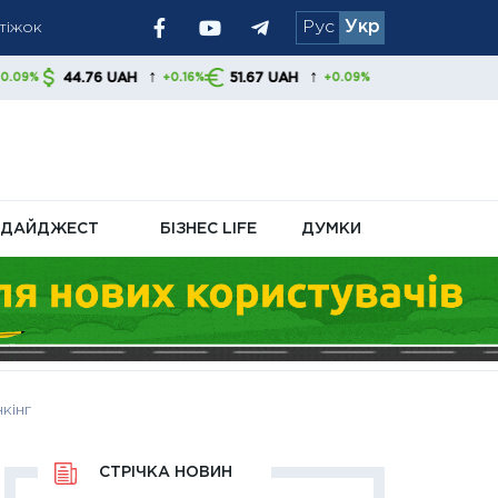
атіжок
Рус
Укр
ям радять
↑
↑
76 UAH
51.67 UAH
+0.16%
+0.09%
ДАЙДЖЕСТ
БІЗНЕС LIFE
ДУМКИ
кінг
СТРІЧКА НОВИН