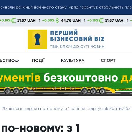
сували до кінця воєнного стану: уряд гарантує стабільність пл
гів: списання коштів без попередження стане нормою, українц
и
↑
↑
↑
7 UAH
44.76 UAH
51.67 UAH
44.
+0.09%
+0.16%
+0.09%
ну пенсійну реформу: що буде з виплатами
ЛЬСТВО
ПОДІЇ
КУЛЬТУРА
СПОРТ
Банківські картки по-новому: з 1 серпня стартує відкритий бан
 по-новому: з 1