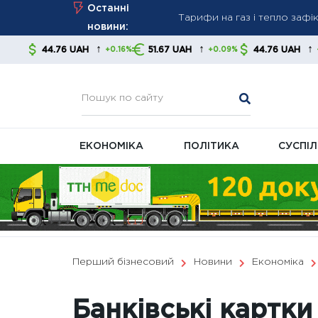
Skip
Тарифи на газ і тепло зафік
Останні
to
Нові правила стягнення бор
новини:
content
контролювати свої фінанс
↑
↑
↑
76 UAH
51.67 UAH
44.76 UAH
51.6
+0.16%
+0.09%
+0.16%
В Україні готують масштаб
ЕКОНОМІКА
ПОЛІТИКА
СУСПІ
Перший бізнесовий
Новини
Економіка
Банківські картки