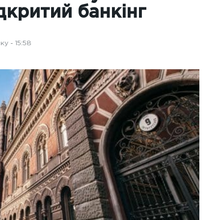
дкритий банкінг
у - 15:58