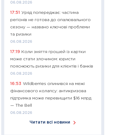
06.08.2026
30.03.2026
17:51
Уряд попереджає: частина
11:26
Золото по $
регіонів не готова до опалювального
$80: час купуват
сезону — названо ключові проблеми
прибуток?
та ризики
12.03.2026
06.08.2026
11:27
Економіка Ук
17:19
Коли зняття грошей із картки
що змінилося за 4
може стати злочином: юристи
перспективи розв
пояснюють ризики для клієнтів і банків
стабільності
06.08.2026
24.02.2026
16:53
Wildberries опинився на межі
11:26
Споживання 
фінансового колапсу: антикризова
2025–2026: струк
підтримка може перевищити $16 млрд
заощадження та л
— The Bell
оцінками KSE Inst
06.08.2026
18.02.2026
Читати всі новини
11:27
Зарплати на
— хто диктує умо