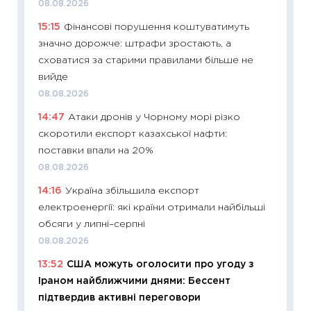
08.08.2026
11:29
Ск
15:15
Фінансові порушення коштуватимуть
кошик 
значно дорожче: штрафи зростають, а
базово
сховатися за старими правилами більше не
оцінко
вийде
06.04.2
08.08.2026
11:24
Ск
14:47
Атаки дронів у Чорному морі різко
у 2026
скоротили експорт казахської нафти:
KSE до
поставки впали на 20%
30.03.2
08.08.2026
11:26
Зо
14:16
Україна збільшила експорт
купува
електроенергії: які країни отримали найбільші
12.03.20
обсяги у липні–серпні
11:27
Ек
08.08.2026
змінило
13:52
США можуть оголосити про угоду з
розвитк
Іраном найближчими днями: Бессент
24.02.2
підтвердив активні переговори