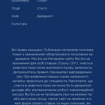
Економіка
Спорт
Події
Статті
Київ
Дайджест
Культура
Всі права захищені. Публікація матеріалів можлива
тільки з зазначенням обов'язкового посилання на
джерело: Fbc.biz.ua Матеріали сайту fbc.biz.ua
призначені для осіб старше 21 року (21+). Участь в
азартних іграх може викликати ігрову залежність.
Дотримуйтесь правил (принципів) відповідальної
гри. При виявленні перших ознак залежності
негайно зверніться до спеціаліста. Пам'ятайте, що
участь в азартних іграх не може бути джерелом
доходів або альтернативою роботі. Інформаційний
ресурс fbc.biz.ua не проводить ігри на реальні та/
або віртуальні гроші, також сайт не приймає ні в
якій формі оплату ставок та інших платежів, які