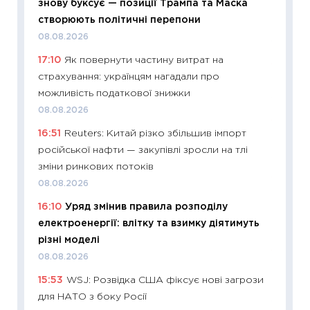
знову буксує — позиції Трампа та Маска
наспра
створюють політичні перепони
2027–2
08.08.2026
19.06.20
17:10
Як повернути частину витрат на
11:22
Ка
страхування: українцям нагадали про
що зав
можливість податкової знижки
11.06.20
08.08.2026
11:27
До
16:51
Reuters: Китай різко збільшив імпорт
ціни зм
російської нафти — закупівлі зросли на тлі
30.04.2
зміни ринкових потоків
11:32
Бі
08.08.2026
впевне
16:10
Уряд змінив правила розподілу
поведін
електроенергії: влітку та взимку діятимуть
27.04.2
різні моделі
11:28
Чо
08.08.2026
змінив
15:53
WSJ: Розвідка США фіксує нові загрози
2026 р
для НАТО з боку Росії
13.04.20