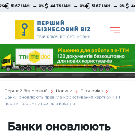
Skip
→
→
→
51.67 UAH
44.76 UAH
51.67 UAH
44.76 U
0%
0%
0%
to
content
Перший бізнесовий
Новини
Економіка
Банки оновлюють правила користування картками з 1
червня: що зміниться для клієнтів
Банки оновлюють