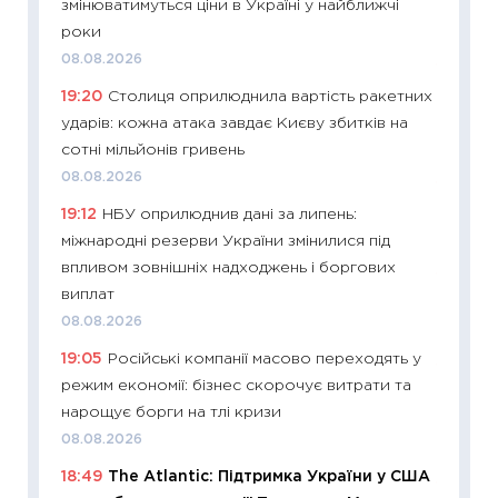
змінюватимуться ціни в Україні у найближчі
інвест
роки
21.07.20
08.08.2026
11:26
Як
19:20
Столиця оприлюднила вартість ракетних
ризики
ударів: кожна атака завдає Києву збитків на
облігац
сотні мільйонів гривень
08.07.2
08.08.2026
11:20
Ці
19:12
НБУ оприлюднив дані за липень:
майбут
міжнародні резерви України змінилися під
01.07.2
впливом зовнішніх надходжень і боргових
11:24
Пр
виплат
освіта 
08.08.2026
29.06.2
19:05
Російські компанії масово переходять у
11:27
Вс
режим економії: бізнес скорочує витрати та
топ уні
нарощує борги на тлі кризи
абітурі
08.08.2026
23.06.2
18:49
The Atlantic: Підтримка України у США
11:29
До