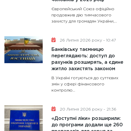
11:30
Ст
Європейський Союз офіційно
майбут
продовжив дію тимчасового
31.12.20
захисту для громадян України,...
26 Липня 2026 року - 10:47
Банківську таємницю
переглядають: доступ до
рахунків розширять, а єдине
житло захистять законом
В Україні готуються до суттєвих
змін у сфері фінансового
контролю...
20 Липня 2026 року - 21:36
«Доступні ліки» розширили:
до програми додали ще 260