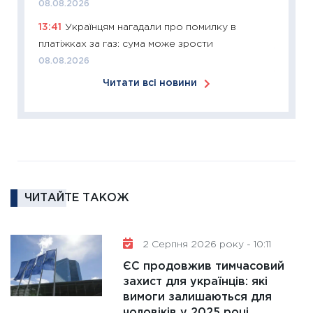
11:26
Сп
08.08.2026
2026: 
13:41
Українцям нагадали про помилку в
ліквідн
платіжках за газ: сума може зрости
18.02.20
08.08.2026
11:27
За
Читати всі новини
диктує
16.02.20
11:30
Ре
роль US
та зни
30.01.20
ЧИТАЙТЕ ТАКОЖ
11:30
Кр
роблять
28.01.20
2 Серпня 2026 року - 10:11
11:28
Де
ЄС продовжив тимчасовий
гранто
захист для українців: які
вимоги залишаються для
13.01.20
чоловіків у 2025 році