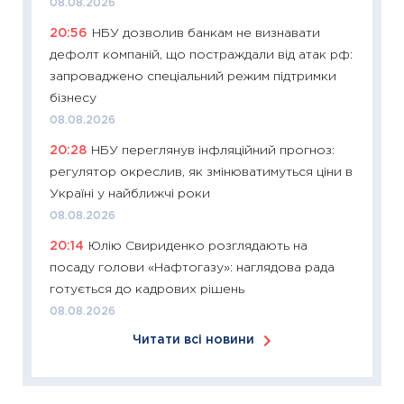
08.08.2026
KSE до
20:56
НБУ дозволив банкам не визнавати
30.03.2
дефолт компаній, що постраждали від атак рф:
11:26
Зо
запроваджено спеціальний режим підтримки
купува
бізнесу
12.03.20
08.08.2026
11:27
Ек
20:28
НБУ переглянув інфляційний прогноз:
змінило
регулятор окреслив, як змінюватимуться ціни в
розвитк
Україні у найближчі роки
24.02.2
08.08.2026
11:26
Сп
20:14
Юлію Свириденко розглядають на
2026: 
посаду голови «Нафтогазу»: наглядова рада
ліквідн
готується до кадрових рішень
18.02.20
08.08.2026
11:27
За
Читати всі новини
диктує
16.02.20
11:30
Ре