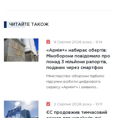
роль US
та зни
30.01.20
ЧИТАЙТЕ ТАКОЖ
11:30
Кр
роблять
28.01.20
9 Серпня 2026 року - 9:14
11:28
Де
«Армія+» набирає обертів:
гранто
Міноборони повідомило про
понад 3 мільйони рапортів,
13.01.20
поданих через смартфон
11:30
Ст
Міністерство оборони підбило
майбут
підсумки роботи цифрового
31.12.20
сервісу «Армія+» і заявило...
2 Серпня 2026 року - 10:11
ЄС продовжив тимчасовий