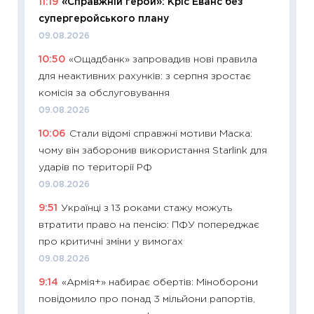
11:19
«Справжній герой»: Кріс Еванс без
майбут
супергеройського плану
01.07.2
09.08.2026
11:24
Пр
10:50
«Ощадбанк» запровадив нові правила
освіта 
для неактивних рахунків: з серпня зростає
29.06.2
комісія за обслуговування
11:27
Вс
09.08.2026
топ уні
10:06
Стали відомі справжні мотиви Маска:
абітурі
чому він заборонив використання Starlink для
23.06.2
ударів по території РФ
11:29
До
09.08.2026
наспра
9:51
Українці з 13 роками стажу можуть
2027–2
втратити право на пенсію: ПФУ попереджає
19.06.20
про критичні зміни у вимогах
11:22
Ка
09.08.2026
що зав
9:14
«Армія+» набирає обертів: Міноборони
11.06.20
повідомило про понад 3 мільйони рапортів,
11:27
До