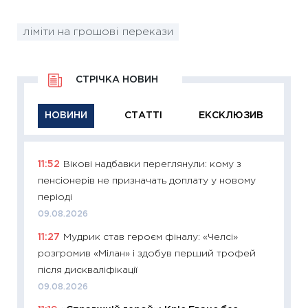
ліміти на грошові перекази
СТРІЧКА НОВИН
НОВИНИ
СТАТТІ
ЕКСКЛЮЗИВ
11:52
Вікові надбавки переглянули: кому з
11:29
Як
пенсіонерів не призначать доплату у новому
інвест
періоді
21.07.20
09.08.2026
11:26
Як
11:27
Мудрик став героєм фіналу: «Челсі»
ризики
розгромив «Мілан» і здобув перший трофей
облігац
після дискваліфікації
08.07.2
09.08.2026
11:20
Ці