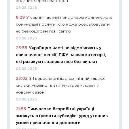
поданих через смартфон
ціни зм
09.08.2026
30.04.2
8:29
У серпні частині пенсіонерів компенсують
11:32
Бі
комунальні послуги: хто може розраховувати
впевне
на безкоштовні газ і світло
поведін
09.08.2026
27.04.2
23:55
Українцям частіше відмовляють у
11:28
Чо
призначенні пенсії: ПФУ назвав категорії,
змінив
які ризикують залишитися без виплат
2026 р
08.08.2026
13.04.20
23:02
З 1 вересня змінюється нічний тариф:
11:29
Ск
скільки українці платитимуть за кіловат у
кошик 
новому сезоні
базово
08.08.2026
оцінко
21:55
Тимчасово безробітні українці
06.04.2
зможуть отримати субсидію: уряд уточнив
11:24
Ск
умови призначення допомоги
у 2026