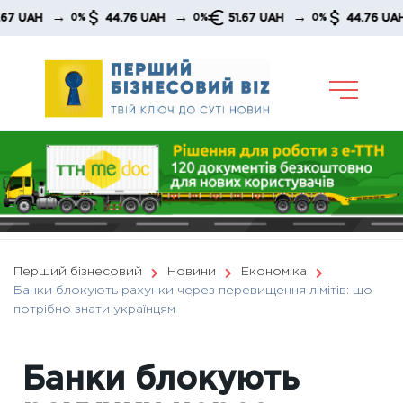
Skip
→
→
→
→
AH
44.76 UAH
51.67 UAH
44.76 UAH
0%
0%
0%
to
content
Перший бізнесовий
Новини
Економіка
Банки блокують рахунки через перевищення лімітів: що
потрібно знати українцям
Банки блокують