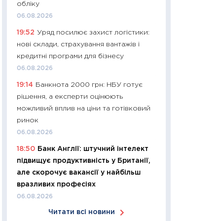
обліку
30.03.2026
06.08.2026
11:26
Золото по $
19:52
Уряд посилює захист логістики:
$80: час купуват
нові склади, страхування вантажів і
прибуток?
кредитні програми для бізнесу
12.03.2026
06.08.2026
11:27
Економіка Ук
19:14
Банкнота 2000 грн: НБУ готує
що змінилося за 4
рішення, а експерти оцінюють
перспективи розв
можливий вплив на ціни та готівковий
стабільності
ринок
24.02.2026
06.08.2026
11:26
Споживання 
18:50
Банк Англії: штучний інтелект
2025–2026: струк
підвищує продуктивність у Британії,
заощадження та л
але скорочує вакансії у найбільш
оцінками KSE Inst
вразливих професіях
18.02.2026
06.08.2026
11:27
Зарплати на
Читати всі новини
— хто диктує умо