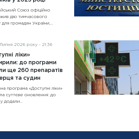
йський Союз офіційно
жив дію тимчасового
 для громадян України,...
Липня 2026 року - 21:36
упні ліки»
рили: до програми
и ще 260 препаратів
ерця та судин
на програма «Доступні ліки»
ла суттєве оновлення: до
у додали...