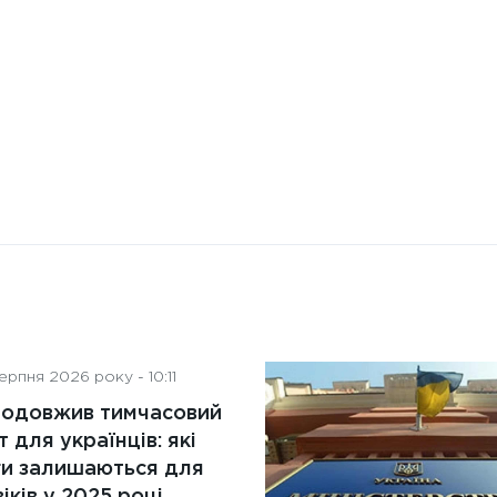
діяльність рад директорів
рпня 2026 року - 10:11
родовжив тимчасовий
т для українців: які
ги залишаються для
іків у 2025 році