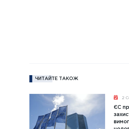
ЧИТАЙТЕ ТАКОЖ
2 Се
ЄС п
захис
вимо
чолов