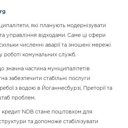
rg
.
ипалітети, які планують модернізувати
 та управління відходами. Саме ці сфери
кільки численні аварії та зношені мережі
у роботі комунальних служб.
о значна частина муніципалітетів
тна забезпечити стабільні послуги
бої з водою в Йоганнесбурзі, Преторії та
штаб проблем.
о кредит NDB стане поштовхом для
структури та допоможе стабілізувати