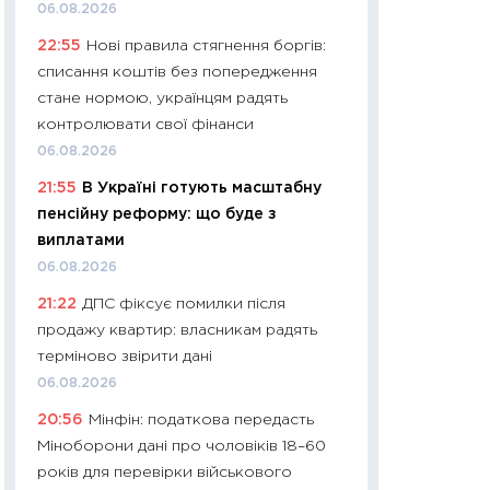
11:32
Більше зао
06.08.2026
впевненості: як 
22:55
Нові правила стягнення боргів:
поведінка україн
списання коштів без попередження
27.04.2026
стане нормою, українцям радять
11:28
Чому їжа зн
контролювати свої фінанси
як змінився прод
06.08.2026
українців у 2026 
21:55
В Україні готують масштабну
13.04.2026
пенсійну реформу: що буде з
11:29
Скільки нас
виплатами
великодній кошик
06.08.2026
власний розраху
21:22
ДПС фіксує помилки після
набору порівняно
продажу квартир: власникам радять
оцінкою
терміново звірити дані
06.04.2026
06.08.2026
11:24
Скільки кош
20:56
Мінфін: податкова передасть
стримування у 202
Міноборони дані про чоловіків 18–60
розмови з Майко
років для перевірки військового
арифметики пер