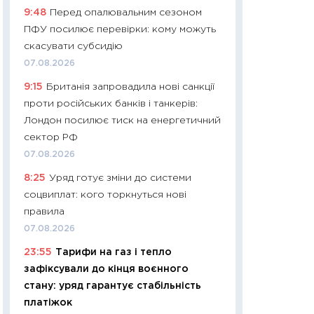
9:48
Перед опалювальним сезоном
29.06.2026
ПФУ посилює перевірки: кому можуть
11:27
Вступ-2026 в
скасувати субсидію
контракту, топ ун
07.08.2026
правила для абіту
9:15
Британія запровадила нові санкції
23.06.2026
проти російських банків і танкерів:
11:29
Долар по 51,5
Лондон посилює тиск на енергетичний
тисяч: що наспра
сектор РФ
Бюджетна деклар
07.08.2026
19.06.2026
8:25
Уряд готує зміни до системи
11:22
Кадровий деф
соцвиплат: кого торкнуться нові
вакансії: що зав
правила
найму
07.08.2026
11.06.2026
23:55
Тарифи на газ і тепло
11:27
Дорожчає ще
зафіксували до кінця воєнного
промислові ціни з
стану: уряд гарантує стабільність
30.04.2026
платіжок