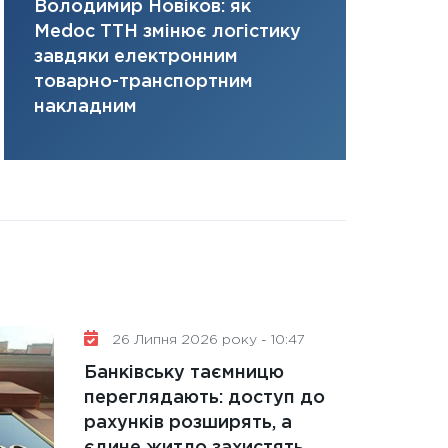
Володимир Новіков: як
Сергій Кон
31.12.2025
Medoc ТТН змінює логістику
платить за 
Читати в
завдяки електронним
там, де ви
товарно-транспортним
накладним
26 Липня 2026 року - 10:47
Банківську таємницю
переглядають: доступ до
рахунків розширять, а
єдине житло захистять