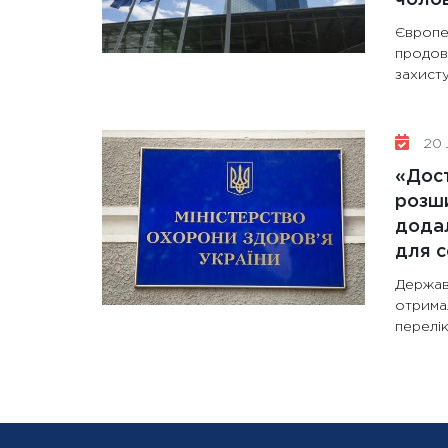
Європе
продов
захисту
20 
«Дост
розши
додал
для с
Держав
отрима
перелік