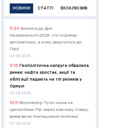
НОВИНИ
СТАТТІ
ЕКСКЛЮЗИВ
11:24
Виплата до Дня
11:29
Якісна інфо
Незалежності‑2026: хто отримає
успішного інвест
автоматично, а кому звертатися до
21.07.2026
ПФУ
11:26
Як заробити
07.08.2026
дохідність, ризик
11:16
Геополітична напруга обвалила
державних обліга
ринки: нафта зростає, акції та
08.07.2026
облігації падають на тлі ризиків у
11:20
Ціна здоров’
Ормузі
медицина майбут
07.08.2026
витрати людей
10:11
Bloomberg: Путін тисне на
01.07.2026
Центробанк РФ через ключову ставку,
11:24
Професії ма
вимагаючи пом’якшення політики
рухається освіта 
07.08.2026
платитимуть біл