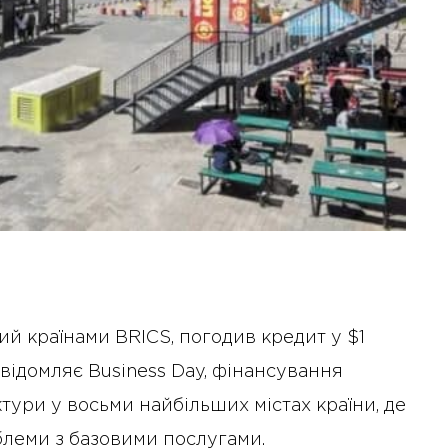
й країнами BRICS, погодив кредит у $1
відомляє Business Day, фінансування
ури у восьми найбільших містах країни, де
блеми з базовими послугами.