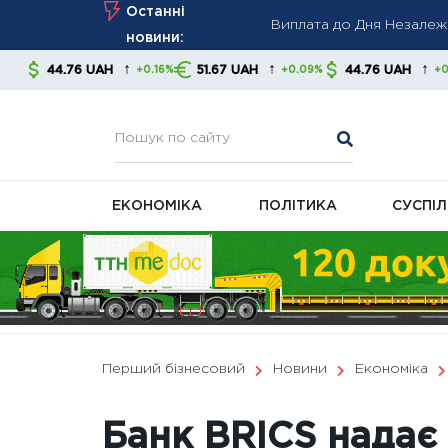
Skip
Останні
Геополітична напруга обв
to
новини:
Bloomberg: Путін тисне
content
↑
↑
↑
AH
51.67 UAH
44.76 UAH
51.67 U
+0.16%
+0.09%
+0.16%
ЕКОНОМІКА
ПОЛІТИКА
СУСПІ
Перший бізнесовий
Новини
Економіка
Банк BRICS надає