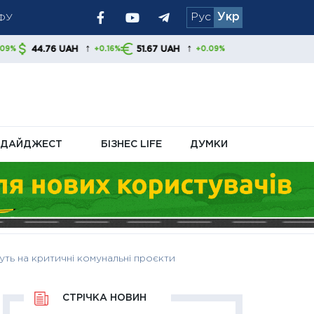
Рус
Укр
изиків у Ормузі
ння політики
↑
↑
AH
51.67 UAH
+0.16%
+0.09%
ДАЙДЖЕСТ
БІЗНЕС LIFE
ДУМКИ
дуть на критичні комунальні проєкти
СТРІЧКА НОВИН