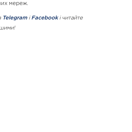
них мереж.
в
Telegram
і
Facebook
і читайте
ршими!