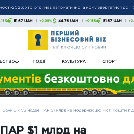
алила ринки: нафта зростає, акції та облігації падають на тлі р
 на Центробанк РФ через ключову ставку, вимагаючи пом’якше
↑
↑
↑
AH
44.76 UAH
51.67 UAH
44.76 U
+0.09%
+0.16%
+0.09%
ЛЬСТВО
ПОДІЇ
КУЛЬТУРА
СПОРТ
Банк BRICS надає ПАР $1 млрд на модернізацію міст: кошти пі
 ПАР $1 млрд на