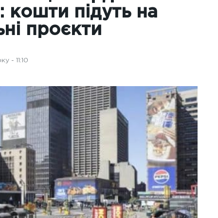
: кошти підуть на
ьні проєкти
у - 11:10