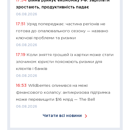
17:54
Війна руйнує економіку РФ: зарплати
11:24
Ск
зростають, продуктивність падає
у 2026
06.08.2026
KSE до
17:51
Уряд попереджає: частина регіонів не
30.03.2
готова до опалювального сезону — названо
11:26
Зо
ключові проблеми та ризики
купува
06.08.2026
12.03.20
17:19
Коли зняття грошей із картки може стати
11:27
Ек
злочином: юристи пояснюють ризики для
змінило
клієнтів і банків
розвитк
06.08.2026
24.02.2
16:53
Wildberries опинився на межі
11:26
Сп
фінансового колапсу: антикризова підтримка
2026: 
може перевищити $16 млрд — The Bell
ліквідн
06.08.2026
18.02.20
Читати всі новини
11:27
За
диктує