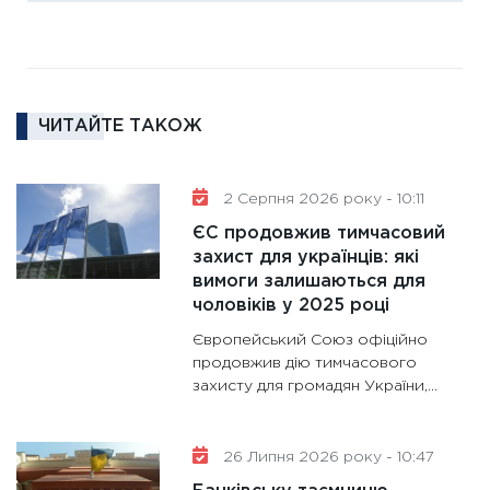
16.02.20
11:30
Ре
роль US
та зни
ЧИТАЙТЕ ТАКОЖ
30.01.20
11:30
Кр
роблять
2 Серпня 2026 року - 10:11
28.01.20
ЄС продовжив тимчасовий
11:28
Де
захист для українців: які
вимоги залишаються для
гранто
чоловіків у 2025 році
13.01.20
Європейський Союз офіційно
11:30
Ст
продовжив дію тимчасового
майбут
захисту для громадян України,...
31.12.20
26 Липня 2026 року - 10:47