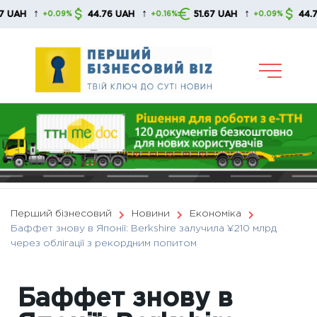
Skip
↑
↑
↑
44.76 UAH
51.67 UAH
44.76 UAH
+0.09%
+0.16%
+0.09%
to
content
Перший бізнесовий
Новини
Економіка
Баффет знову в Японії: Berkshire залучила ¥210 млрд
через облігації з рекордним попитом
Баффет знову в