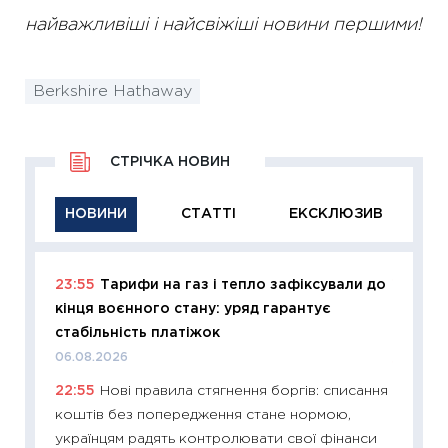
найважливіші і найсвіжіші новини першими!
Berkshire Hathaway
СТРІЧКА НОВИН
НОВИНИ
СТАТТІ
ЕКСКЛЮЗИВ
23:55
Тарифи на газ і тепло зафіксували до
11:29
Як
кінця воєнного стану: уряд гарантує
інвест
стабільність платіжок
21.07.20
06.08.2026
11:26
Як
22:55
Нові правила стягнення боргів: списання
ризики
коштів без попередження стане нормою,
облігац
українцям радять контролювати свої фінанси
08.07.2