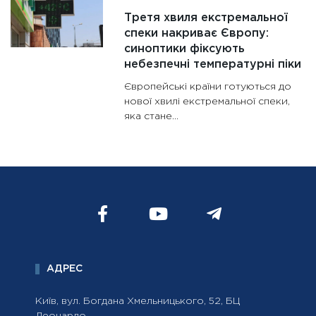
Третя хвиля екстремальної
спеки накриває Європу:
синоптики фіксують
небезпечні температурні піки
Європейські країни готуються до
нової хвилі екстремальної спеки,
яка стане...
АДРЕС
Київ, вул. Богдана Хмельницького, 52, БЦ
Леонардо