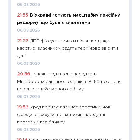
06.08.2026
11:20
Ці
21:55
В Україні готують масштабну пенсійну
майбут
реформу: що буде з виплатами
01.07.2
06.08.2026
11:24
Пр
21:22
ДПС фіксує помилки після продажу
освіта 
квартир: власникам радять терміново звірити
29.06.2
дані
11:27
Вс
06.08.2026
топ уні
20:56
Мінфін: податкова передасть
абітурі
Міноборони дані про чоловіків 18–60 років для
23.06.2
перевірки військового обліку
11:29
До
06.08.2026
наспра
19:52
Уряд посилює захист логістики: нові
2027–2
склади, страхування вантажів і кредитні
19.06.20
програми для бізнесу
11:22
Ка
06.08.2026
що зав