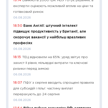
19:14
Банкнота 2000 грн: НБУ готує рішення, а
11.06.20
експерти оцінюють можливий вплив на ціни та
11:27
До
готівковий ринок
ціни зм
06.08.2026
30.04.2
18:50
Банк Англії: штучний інтелект
11:32
Бі
підвищує продуктивність у Британії, але
впевне
скорочує вакансії у найбільш вразливих
поведін
професіях
27.04.2
06.08.2026
11:28
Чо
18:15
ТЕЦ відновили на 65%: уряд звітує про
змінив
захист II рівня, мільярдні витрати та ключові
2026 р
ризики перед зимою
13.04.20
06.08.2026
11:29
Ск
18:07
ПФУ з серпня вводить спрощені правила
кошик 
для субсидій і пільг: частину виплат
базово
перерахують до 24 серпня
оцінко
06.08.2026
06.04.2