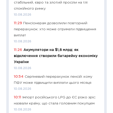
стабільний, євро та злотий просіли на тлі
майбут
спокійного ринку
01.07.2
10.08.2026
11:24
Пр
11:29
Пенсіонерам дозволили повторний
освіта 
перерахунок: хто може отримати підвищення
29.06.2
виплат
11:27
Вс
10.08.2026
топ уні
11:26
Акумулятори на $1,8 млрд: як
абітурі
відключення створили батарейну економіку
23.06.2
України
11:29
До
10.08.2026
наспра
10:54
Серпневий перерахунок пенсій: кому
2027–2
ПФУ може підвищити виплати цього місяця
19.06.20
10.08.2026
11:22
Ка
10:11
Імпорт російського LPG до ЄС різко зріс:
що зав
назвали країну, що стала головним покупцем
11.06.20
10.08.2026
11:27
До