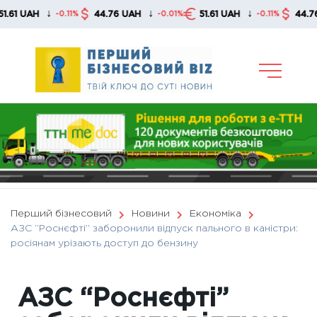
Skip
↓
↓
↓
AH
44.76 UAH
51.61 UAH
44.76 UAH
-0.11%
-0.01%
-0.11%
to
content
Перший бізнесовий
Новини
Економіка
АЗС “Роснєфті” заборонили відпуск пального в каністри:
росіянам урізають доступ до бензину
АЗС “Роснєфті”