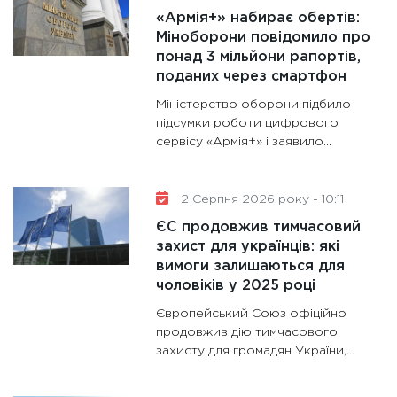
11:30
Ре
«Армія+» набирає обертів:
роль US
Міноборони повідомило про
та зни
понад 3 мільйони рапортів,
30.01.20
поданих через смартфон
11:30
Кр
Міністерство оборони підбило
роблять
підсумки роботи цифрового
сервісу «Армія+» і заявило...
28.01.20
11:28
Де
гранто
2 Серпня 2026 року - 10:11
13.01.20
ЄС продовжив тимчасовий
захист для українців: які
вимоги залишаються для
чоловіків у 2025 році
Європейський Союз офіційно
продовжив дію тимчасового
захисту для громадян України,...