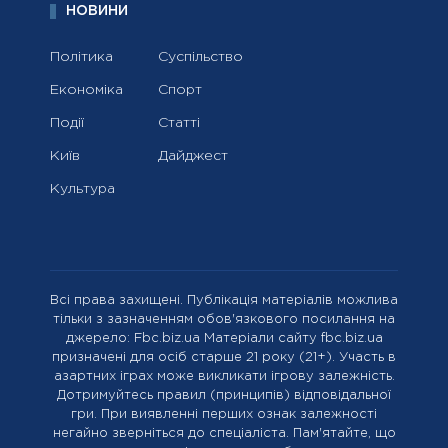
НОВИНИ
Політика
Суспільство
Економіка
Спорт
Події
Статті
Київ
Дайджест
Культура
Всі права захищені. Публікація матеріалів можлива
тільки з зазначенням обов'язкового посилання на
джерело: Fbc.biz.ua Матеріали сайту fbc.biz.ua
призначені для осіб старше 21 року (21+). Участь в
азартних іграх може викликати ігрову залежність.
Дотримуйтесь правил (принципів) відповідальної
гри. При виявленні перших ознак залежності
негайно зверніться до спеціаліста. Пам'ятайте, що