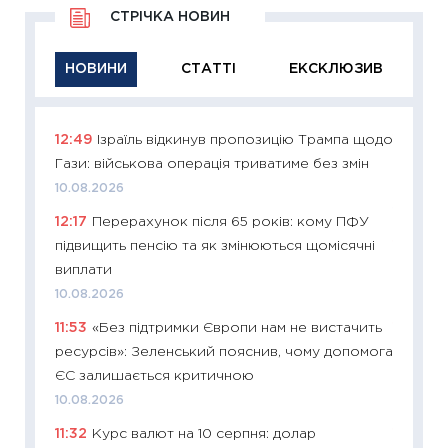
СТРІЧКА НОВИН
НОВИНИ
СТАТТІ
ЕКСКЛЮЗИВ
12:49
Ізраїль відкинув пропозицію Трампа щодо
11:26
Ак
Гази: військова операція триватиме без змін
відклю
Україн
10.08.2026
10.08.2
12:17
Перерахунок після 65 років: кому ПФУ
підвищить пенсію та як змінюються щомісячні
11:29
Як
виплати
інвест
10.08.2026
21.07.20
11:53
«Без підтримки Європи нам не вистачить
11:26
Як
ресурсів»: Зеленський пояснив, чому допомога
ризики
ЄС залишається критичною
облігац
10.08.2026
08.07.2
11:32
Курс валют на 10 серпня: долар
11:20
Ці