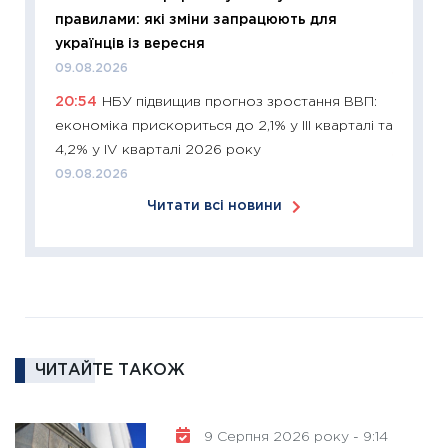
правилами: які зміни запрацюють для
KSE до
українців із вересня
30.03.2
09.08.2026
11:26
Зо
20:54
НБУ підвищив прогноз зростання ВВП:
купува
економіка прискориться до 2,1% у III кварталі та
12.03.20
4,2% у IV кварталі 2026 року
11:27
Ек
09.08.2026
змінило
Читати всі новини
розвитк
24.02.2
11:26
Сп
2026: 
ліквідн
18.02.20
ЧИТАЙТЕ ТАКОЖ
11:27
За
диктує
16.02.20
9 Серпня 2026 року - 9:14