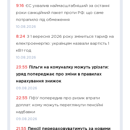
9:16
ЄС ухвалив наймасштабніший за останні
ціни зм
роки санкційний пакет проти РФ: що саме
30.04.2
потрапило під обмеження
11:32
Бі
10.08.2026
впевне
8:24
З 1 вересня 2026 року зміниться тариф на
поведін
електроенергію: українцям назвали вартість 1
27.04.2
кВт·год
11:28
Чо
10.08.2026
змінив
23:55
Пільги на комуналку можуть урізати:
2026 р
уряд попереджає про зміни в правилах
13.04.20
нарахування знижок
11:29
Ск
09.08.2026
кошик 
22:55
ПФУ попередив про ризик втрати
базово
доплат: кому можуть переглянути пенсійні
оцінко
надбавки
06.04.2
09.08.2026
11:24
Ск
21:55
Пенсії перераховуватимуть за новими
у 2026