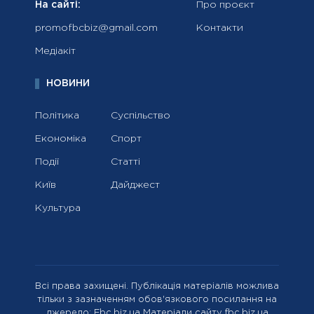
На сайті:
Про проєкт
promofbcbiz@gmail.com
Контакти
Медіакіт
НОВИНИ
Політика
Суспільство
Економіка
Спорт
Події
Статті
Київ
Дайджест
Культура
Всі права захищені. Публікація матеріалів можлива
тільки з зазначенням обов'язкового посилання на
джерело: Fbc.biz.ua Матеріали сайту fbc.biz.ua