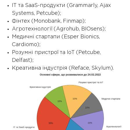
IT та SaaS-продукти (Grammarly, Ajax
Systems, Petcube);
Фінтех (Monobank, Finmap);
Агротехнології (Agrohub, BIOsens);
Медичні стартапи (Esper Bionics,
Cardiomo);
Розумні пристрої та IoT (Petcube,
Delfast);
Креативна індустрія (Reface, Skylum).