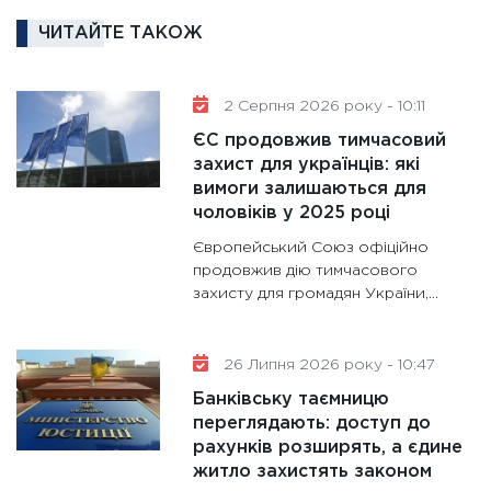
роблять
ЧИТАЙТЕ ТАКОЖ
28.01.20
11:28
Де
2 Серпня 2026 року - 10:11
гранто
13.01.20
ЄС продовжив тимчасовий
захист для українців: які
11:30
Ст
вимоги залишаються для
майбут
чоловіків у 2025 році
31.12.20
Європейський Союз офіційно
продовжив дію тимчасового
захисту для громадян України,...
26 Липня 2026 року - 10:47
Банківську таємницю
переглядають: доступ до
рахунків розширять, а єдине
житло захистять законом