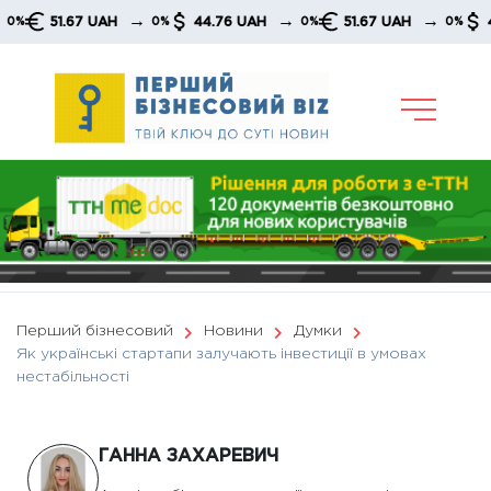
Skip
→
→
→
67 UAH
44.76 UAH
51.67 UAH
44.76 UAH
0%
0%
0%
to
content
Перший бізнесовий
Новини
Думки
Як українські стартапи залучають інвестиції в умовах
нестабільності
ГАННА ЗАХАРЕВИЧ