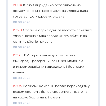
20:14
Юлію Свириденко розглядають на
11:27
Вс
посаду голови «Нафтогазу»: наглядова рада
топ уні
готується до кадрових рішень
абітурі
08.08.2026
23.06.2
19:20
Столиця оприлюднила вартість ракетних
11:29
До
ударів: кожна атака завдає Києву збитків на
наспра
сотні мільйонів гривень
2027–2
08.08.2026
19.06.20
19:12
НБУ оприлюднив дані за липень:
11:22
Ка
міжнародні резерви України змінилися під
що зав
впливом зовнішніх надходжень і боргових
11.06.20
виплат
11:27
До
08.08.2026
ціни зм
19:05
Російські компанії масово переходять у
30.04.2
режим економії: бізнес скорочує витрати та
11:32
Бі
нарощує борги на тлі кризи
впевне
08.08.2026