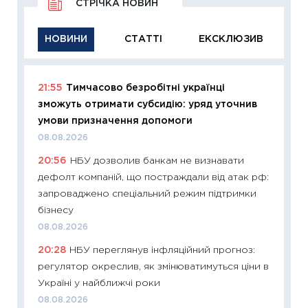
СТРІЧКА НОВИН
НОВИНИ
СТАТТІ
ЕКСКЛЮЗИВ
21:55
Тимчасово безробітні українці
11:29
Як
зможуть отримати субсидію: уряд уточнив
інвест
умови призначення допомоги
21.07.20
08.08.2026
11:26
Як
20:56
НБУ дозволив банкам не визнавати
ризики
дефолт компаній, що постраждали від атак рф:
облігац
запроваджено спеціальний режим підтримки
08.07.2
бізнесу
11:20
Ці
08.08.2026
майбут
20:28
НБУ переглянув інфляційний прогноз:
01.07.2
регулятор окреслив, як змінюватимуться ціни в
11:24
Пр
Україні у найближчі роки
освіта 
08.08.2026
29.06.2