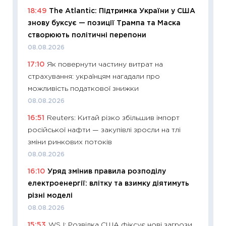
поведін
18:49
The Atlantic: Підтримка України у США
27.04.2
знову буксує — позиції Трампа та Маска
11:28
Чо
створюють політичні перепони
змінив
08.08.2026
2026 р
17:10
Як повернути частину витрат на
13.04.20
страхування: українцям нагадали про
11:29
Ск
можливість податкової знижки
кошик 
08.08.2026
базово
16:51
Reuters: Китай різко збільшив імпорт
оцінко
російської нафти — закупівлі зросли на тлі
06.04.2
зміни ринкових потоків
11:24
Ск
08.08.2026
у 2026
16:10
Уряд змінив правила розподілу
KSE до
електроенергії: влітку та взимку діятимуть
30.03.2
різні моделі
11:26
Зо
08.08.2026
купува
15:53
WSJ: Розвідка США фіксує нові загрози