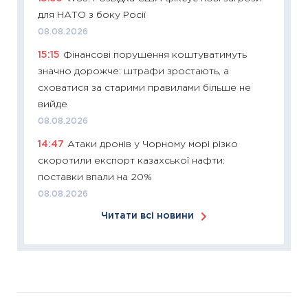
12.03.20
для НАТО з боку Росії
11:27
Ек
08.08.2026
змінило
15:15
Фінансові порушення коштуватимуть
розвитк
значно дорожче: штрафи зростають, а
24.02.2
сховатися за старими правилами більше не
11:26
Сп
вийде
2026: 
08.08.2026
ліквідн
14:47
Атаки дронів у Чорному морі різко
18.02.20
скоротили експорт казахської нафти:
11:27
За
поставки впали на 20%
диктує
08.08.2026
16.02.20
Читати всі новини
11:30
Ре
роль US
та зни
30.01.20
11:30
Кр