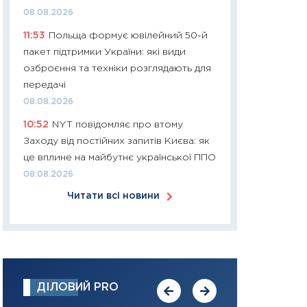
08.08.2026
30.03.2026
11:53
Польща формує ювілейний 50-й
11:26
Золото по $
пакет підтримки України: які види
$80: час купуват
озброєння та техніки розглядають для
прибуток?
передачі
12.03.2026
08.08.2026
11:27
Економіка Ук
10:52
NYT повідомляє про втому
що змінилося за 4
Заходу від постійних запитів Києва: як
перспективи розв
це вплине на майбутнє української ППО
стабільності
08.08.2026
24.02.2026
Читати всі новини
11:26
Споживання 
2025–2026: струк
заощадження та л
оцінками KSE Inst
18.02.2026
ДІЛОВИЙ PRO
11:27
Зарплати на
— хто диктує умо