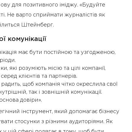
нову для позитивного іміджу. «Будуйте
сті. Не варто сприймати журналістів як
ділиться Штейнберг.
ї комунікації
нікація має бути постійною та узгодженою,
ріоди.
10 Січня 2025 року - 8:52
и, які розуміють місію та цілі компанії,
Бізнес-Діалог: Вплив
еред клієнтів та партнерів.
штучного інтелекту на
 радить, щоб компанія чітко окреслила свої
діяльність рад директорів
утрішній, так і зовнішній комунікації.
 основа довіри».
егічний інструмент, який допомагає бізнесу
увати стосунки з різними аудиторіями. Як
 у цій сфері полягає в тому, щоб бути