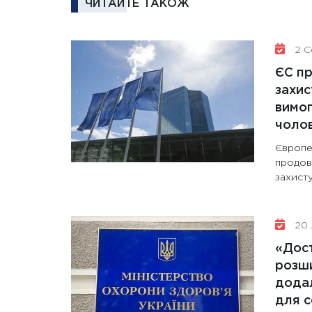
ЧИТАЙТЕ ТАКОЖ
2 Се
ЄС п
захис
вимо
чолов
Європе
продов
захисту
20 
«Дост
розши
додал
для с