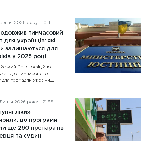
рпня 2026 року - 10:11
родовжив тимчасовий
т для українців: які
ги залишаються для
іків у 2025 році
йський Союз офіційно
жив дію тимчасового
 для громадян України,...
Липня 2026 року - 21:36
упні ліки»
рили: до програми
и ще 260 препаратів
ерця та судин