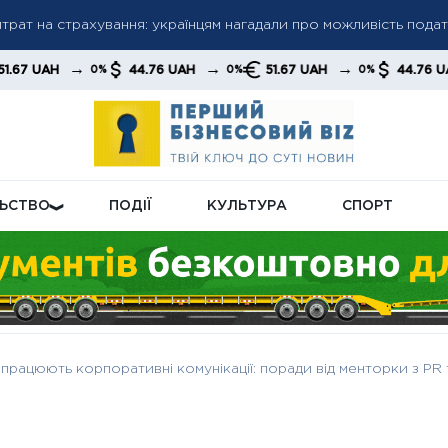
трат на страхування: українцям нагадали про можливість пода
льшив імпорт російської нафти — закупівлі зросли на тлі зміни 
оділу електроенергії: влітку та взимку діятимуть різні моделі
→
→
→
→
44.76 UAH
51.67 UAH
44.76 UAH
0%
0%
0%
0%
ЛЬСТВО
ПОДІЇ
КУЛЬТУРА
СПОРТ
 працюють корпоративні комунікації: поради від менторки з PR