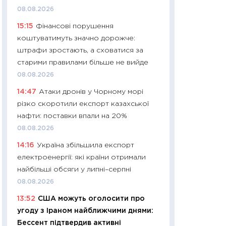
08.08.2026
29.06.2026
15:15
Фінансові порушення
11:27
Вступ-2026 в
коштуватимуть значно дорожче:
контракту, топ ун
штрафи зростають, а сховатися за
правила для абіту
старими правилами більше не вийде
23.06.2026
08.08.2026
11:29
Долар по 51,5
14:47
Атаки дронів у Чорному морі
тисяч: що наспра
різко скоротили експорт казахської
Бюджетна деклар
нафти: поставки впали на 20%
19.06.2026
08.08.2026
11:22
Кадровий деф
14:16
Україна збільшила експорт
вакансії: що зав
електроенергії: які країни отримали
найму
найбільші обсяги у липні–серпні
11.06.2026
08.08.2026
11:27
Дорожчає ще
13:52
США можуть оголосити про
промислові ціни з
угоду з Іраном найближчими днями:
30.04.2026
Бессент підтвердив активні