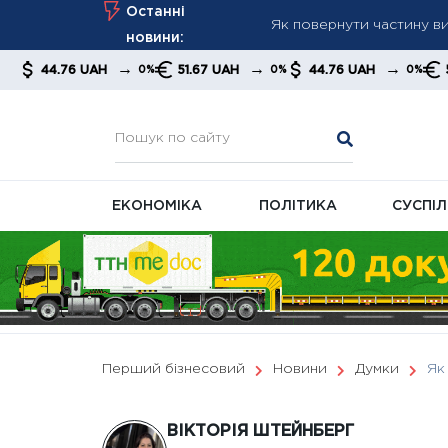
Як повернути частину ви
Skip
Останні
Reuters: Китай різко збі
to
новини:
Уряд змінив правила розп
content
→
→
→
 UAH
51.67 UAH
44.76 UAH
51.67 UAH
0%
0%
0%
ЕКОНОМІКА
ПОЛІТИКА
СУСПІ
Перший бізнесовий
Новини
Думки
Як
ВІКТОРІЯ ШТЕЙНБЕРГ