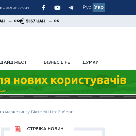
ткової знижки
Рус
Укр
ринкових потоків
→
51.67 UAH
0%
ДАЙДЖЕСТ
БІЗНЕС LIFE
ДУМКИ
 та маркетингу Вікторії Штейнберг
СТРІЧКА НОВИН