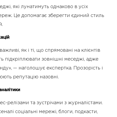
жі, які лунатимуть однаково в усіх
мереж. Це допомагає зберегти єдиний стиль
й.
кацій
ажливі, як і ті, що спрямовані на клієнтів
ють підкріплювати зовнішні меседжі, адже
ду», — наголошує експертка. Прозорість і
нюють репутацію назовні.
аналітики
с-релізами та зустрічами з журналістами.
еналі соціальні мережі, блоги, подкасти,