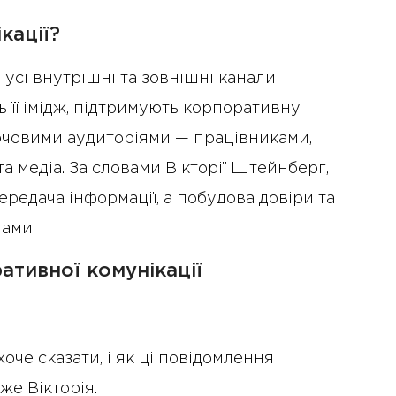
кації?
усі внутрішні та зовнішні канали
 її імідж, підтримують корпоративну
ючовими аудиторіями — працівниками,
а медіа. За словами Вікторії Штейнберг,
ередача інформації, а побудова довіри та
ами.
ативної комунікації
оче сказати, і як ці повідомлення
аже Вікторія.