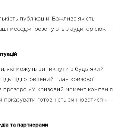
ькість публікацій. Важлива якість
 ваші меседжі резонують з аудиторією», —
итуацій
и, які можуть виникнути в будь-який
егідь підготовлений план кризової
а прозоро. «У кризовий момент компанія
 й показувати готовність змінюватися», —
едіа та партнерами