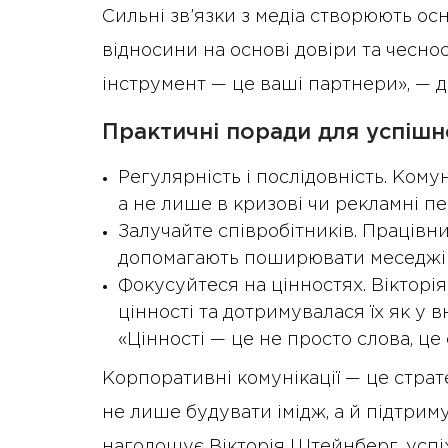
Сильні зв’язки з медіа створюють ос
відносини на основі довіри та чесно
інструмент — це ваші партнери», — 
Практичні поради для успішно
Регулярність і послідовність. Кому
а не лише в кризові чи рекламні пе
Залучайте співробітників. Працівник
допомагають поширювати меседжі с
Фокусуйтеся на цінностях. Вікторія
цінності та дотримувалася їх як у вн
«Цінності — це не просто слова, це
Корпоративні комунікації — це страт
не лише будувати імідж, а й підтрим
наголошує Вікторія Штейнберг, успіх