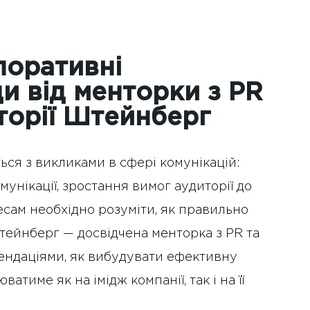
поративні
ди від менторки з PR
торії Штейнберг
ться з викликами в сфері комунікацій:
унікації, зростання вимог аудиторії до
несам необхідно розуміти, як правильно
 Штейнберг — досвідчена менторка з PR та
ендаціями, як вибудувати ефективну
тиме як на імідж компанії, так і на її