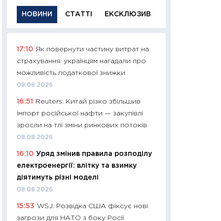
НОВИНИ
СТАТТІ
ЕКСКЛЮЗИВ
17:10
Як повернути частину витрат на
11:29
Якісна інфо
страхування: українцям нагадали про
успішного інвест
можливість податкової знижки
21.07.2026
08.08.2026
11:26
Як заробити
16:51
Reuters: Китай різко збільшив
дохідність, ризик
імпорт російської нафти — закупівлі
державних обліга
зросли на тлі зміни ринкових потоків
08.07.2026
08.08.2026
11:20
Ціна здоров’
16:10
Уряд змінив правила розподілу
медицина майбут
електроенергії: влітку та взимку
витрати людей
діятимуть різні моделі
01.07.2026
08.08.2026
11:24
Професії ма
15:53
WSJ: Розвідка США фіксує нові
рухається освіта 
загрози для НАТО з боку Росії
платитимуть біл