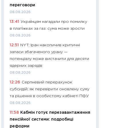
11:32
Більше зао
переговори
впевненості: як 
08.08.2026
поведінка україн
13:41
Українцям нагадали про помилку
27.04.2026
в платіжках за газ: сума може зрости
11:28
Чому їжа зн
08.08.2026
як змінився прод
12:51
NYT: Іран накопичив критичні
українців у 2026 
запаси збагаченого урану —
13.04.2026
потенціалу може вистачити для десяти
11:29
Скільки нас
ядерних зарядів
великодній кошик
08.08.2026
власний розраху
12:26
Серпневий перерахунок
набору порівняно
субсидій: як перевірити оновлену суму
оцінкою
та рішення в особистому кабінеті ПФУ
06.04.2026
08.08.2026
11:24
Скільки кош
11:58
Кабмін готує перезавантаження
стримування у 202
пенсійної системи: подробиці
розмови з Майко
реформи
арифметики пер