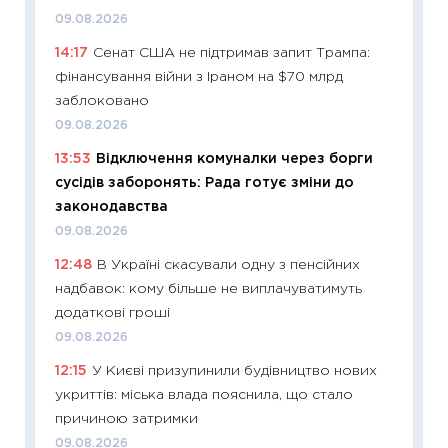
30.04.2
09.08.2026
11:32
Бі
14:17
Сенат США не підтримав запит Трампа:
впевне
фінансування війни з Іраном на $70 млрд
поведін
заблоковано
27.04.2
09.08.2026
11:28
Чо
13:53
Відключення комуналки через борги
змінив
сусідів заборонять: Рада готує зміни до
2026 р
законодавства
13.04.20
09.08.2026
11:29
Ск
12:48
В Україні скасували одну з пенсійних
кошик 
надбавок: кому більше не виплачуватимуть
базово
додаткові гроші
оцінко
09.08.2026
06.04.2
12:15
У Києві призупинили будівництво нових
11:24
Ск
укриттів: міська влада пояснила, що стало
у 2026
причиною затримки
KSE до
09.08.2026