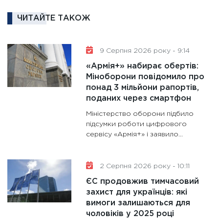
та зни
ЧИТАЙТЕ ТАКОЖ
30.01.20
11:30
Кр
роблять
9 Серпня 2026 року - 9:14
28.01.20
«Армія+» набирає обертів:
11:28
Де
Міноборони повідомило про
понад 3 мільйони рапортів,
гранто
поданих через смартфон
13.01.20
Міністерство оборони підбило
11:30
Ст
підсумки роботи цифрового
майбут
сервісу «Армія+» і заявило...
31.12.20
2 Серпня 2026 року - 10:11
ЄС продовжив тимчасовий
захист для українців: які
вимоги залишаються для
чоловіків у 2025 році