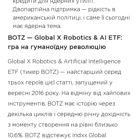
кредити для ядерних утиліт.
Двопартійна підтримка — рідкість в
американській політиці, і саме її сьогодні
має ядерна тема.
BOTZ — Global X Robotics & AI ETF:
гра на гуманоїдну революцію
Global X Robotics & Artificial Intelligence
ETF (тикер BOTZ) — найстарший серед
трьох героїв цієї статті, запущений у
вересні 2016 року. На відміну від хайпових
інструментів, BOTZ має історію через
декілька циклів і середню річну дохідність
з моменту створення на рівні близько
10,6%. BOTZ відстежує Indxx Global