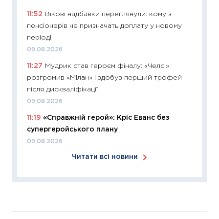
30.03.2
11:52
Вікові надбавки переглянули: кому з
11:26
Зо
пенсіонерів не призначать доплату у новому
купува
періоді
12.03.20
09.08.2026
11:27
Ек
11:27
Мудрик став героєм фіналу: «Челсі»
змінило
розгромив «Мілан» і здобув перший трофей
розвитк
після дискваліфікації
24.02.2
09.08.2026
11:26
Сп
11:19
«Справжній герой»: Кріс Еванс без
2026: 
супергеройського плану
ліквідн
09.08.2026
18.02.20
Читати всі новини
11:27
За
диктує
16.02.20
11:30
Ре
роль US