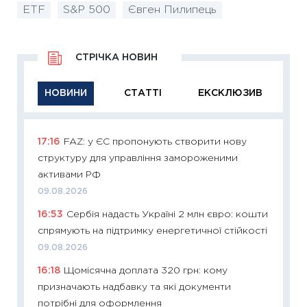
ETF
S&P 500
Євген Пилипець
СТРІЧКА НОВИН
НОВИНИ
СТАТТІ
ЕКСКЛЮЗИВ
17:16
FAZ: у ЄС пропонують створити нову
11:29
Як
структуру для управління замороженими
інвест
активами РФ
21.07.20
09.08.2026
11:26
Як
16:53
Сербія надасть Україні 2 млн євро: кошти
ризики
спрямують на підтримку енергетичної стійкості
облігац
09.08.2026
08.07.2
16:18
Щомісячна доплата 320 грн: кому
11:20
Ці
призначають надбавку та які документи
майбут
потрібні для оформлення
01.07.2