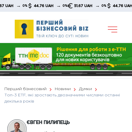
Skip
→
→
→
→
44.76 UAH
51.67 UAH
44.76 UAH
0%
0%
0%
0%
to
content
Перший бізнесовий
Новини
Думки
Топ-3 ETF, які зростають двозначними числами останні
декілька років
ЄВГЕН ПИЛИПЕЦЬ