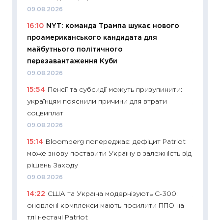
09.08.2026
11:24
Пр
16:10
NYT: команда Трампа шукає нового
освіта 
проамериканського кандидата для
29.06.2
майбутнього політичного
11:27
Вс
перезавантаження Куби
топ уні
09.08.2026
абітурі
15:54
Пенсії та субсидії можуть призупинити:
23.06.2
українцям пояснили причини для втрати
11:29
До
соцвиплат
наспра
09.08.2026
2027–2
15:14
Bloomberg попереджає: дефіцит Patriot
19.06.20
може знову поставити Україну в залежність від
11:22
Ка
рішень Заходу
що зав
09.08.2026
11.06.20
14:22
США та Україна модернізують С‑300:
11:27
До
оновлені комплекси мають посилити ППО на
ціни зм
тлі нестачі Patriot