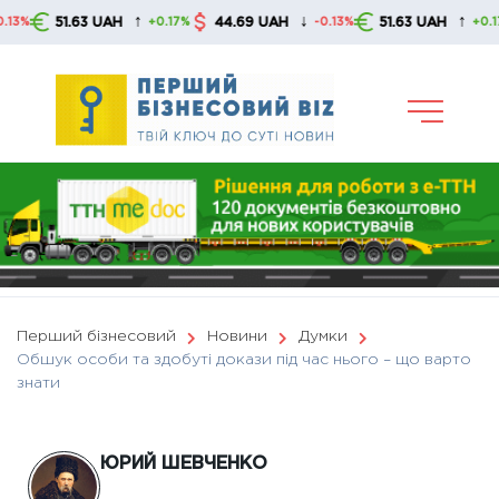
Skip
↑
↓
↑
51.63 UAH
44.69 UAH
51.63 UAH
4
+0.17%
-0.13%
+0.17%
to
content
Перший бізнесовий
Новини
Думки
Обшук особи та здобуті докази під час нього – що варто
знати
ЮРИЙ ШЕВЧЕНКО