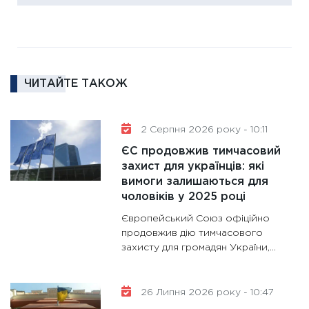
ліквідн
18.02.20
11:27
За
диктує
16.02.20
ЧИТАЙТЕ ТАКОЖ
11:30
Ре
роль US
2 Серпня 2026 року - 10:11
та зни
ЄС продовжив тимчасовий
30.01.20
захист для українців: які
11:30
Кр
вимоги залишаються для
роблять
чоловіків у 2025 році
28.01.20
Європейський Союз офіційно
11:28
Де
продовжив дію тимчасового
захисту для громадян України,...
гранто
13.01.20
11:30
Ст
26 Липня 2026 року - 10:47
майбут