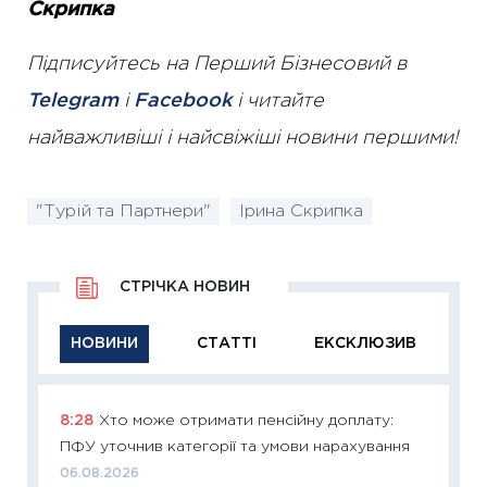
Скрипка
Підписуйтесь на Перший Бізнесовий в
Telegram
і
Facebook
і читайте
найважливіші і найсвіжіші новини першими!
"Турій та Партнери"
Ірина Скрипка
СТРІЧКА НОВИН
НОВИНИ
СТАТТІ
ЕКСКЛЮЗИВ
8:28
Хто може отримати пенсійну доплату:
11:29
Як
ПФУ уточнив категорії та умови нарахування
інвест
06.08.2026
21.07.20