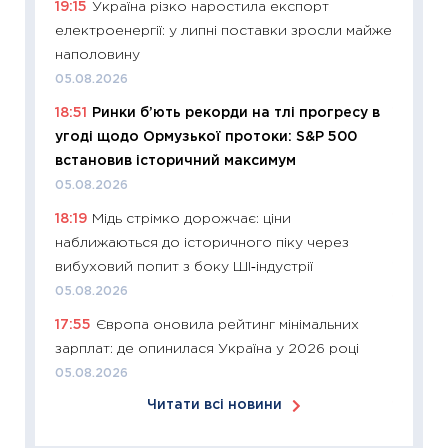
19:15
Україна різко наростила експорт
кошик 
електроенергії: у липні поставки зросли майже
базово
наполовину
оцінко
05.08.2026
06.04.2
18:51
Ринки б’ють рекорди на тлі прогресу в
11:24
Ск
угоді щодо Ормузької протоки: S&P 500
у 2026
встановив історичний максимум
KSE до
05.08.2026
30.03.2
18:19
Мідь стрімко дорожчає: ціни
11:26
Зо
наближаються до історичного піку через
купува
вибуховий попит з боку ШІ‑індустрії
12.03.20
05.08.2026
11:27
Ек
17:55
Європа оновила рейтинг мінімальних
змінило
зарплат: де опинилася Україна у 2026 році
розвитк
05.08.2026
24.02.2
Читати всі новини
11:26
Сп
2026: 