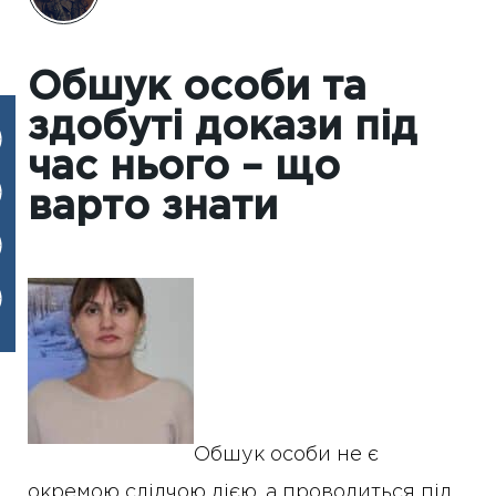
Обшук особи та
здобуті докази під
час нього – що
варто знати
Обшук особи не є
окремою слідчою дією, а проводиться під