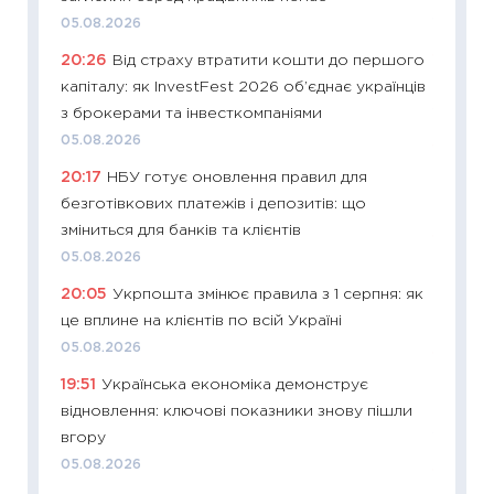
05.08.2026
19.06.20
20:26
Від страху втратити кошти до першого
11:22
Ка
капіталу: як InvestFest 2026 об’єднає українців
що зав
з брокерами та інвесткомпаніями
11.06.20
05.08.2026
11:27
До
20:17
НБУ готує оновлення правил для
ціни зм
безготівкових платежів і депозитів: що
30.04.2
зміниться для банків та клієнтів
11:32
Бі
05.08.2026
впевне
20:05
Укрпошта змінює правила з 1 серпня: як
поведін
це вплине на клієнтів по всій Україні
27.04.2
05.08.2026
11:28
Чо
19:51
Українська економіка демонструє
змінив
відновлення: ключові показники знову пішли
2026 р
вгору
13.04.20
05.08.2026
11:29
Ск