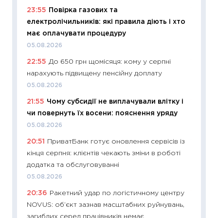
23:55
Повірка газових та
11:26
Як
електролічильників: які правила діють і хто
ризики
має оплачувати процедуру
облігац
05.08.2026
08.07.2
22:55
До 650 грн щомісяця: кому у серпні
11:20
Ці
нарахують підвищену пенсійну доплату
майбут
05.08.2026
01.07.2
21:55
Чому субсидії не виплачували влітку і
11:24
Пр
чи повернуть їх восени: пояснення уряду
освіта 
05.08.2026
29.06.2
20:51
ПриватБанк готує оновлення сервісів із
11:27
Вс
кінця серпня: клієнтів чекають зміни в роботі
топ уні
додатка та обслуговуванні
абітурі
05.08.2026
23.06.2
20:36
Ракетний удар по логістичному центру
11:29
До
NOVUS: об’єкт зазнав масштабних руйнувань,
наспра
загиблих серед працівників немає
2027–2