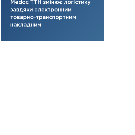
Medoc ТТН змінює логістику
платить за 
31.12.2025
завдяки електронним
там, де ви
Читати в
товарно-транспортним
накладним