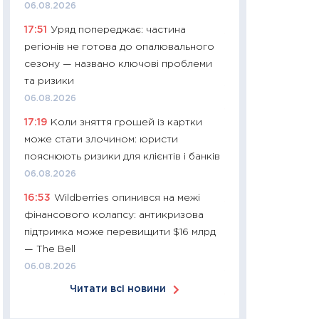
06.08.2026
30.03.2026
17:51
Уряд попереджає: частина
11:26
Золото по $
регіонів не готова до опалювального
$80: час купуват
сезону — названо ключові проблеми
прибуток?
та ризики
12.03.2026
06.08.2026
11:27
Економіка Ук
17:19
Коли зняття грошей із картки
що змінилося за 4
може стати злочином: юристи
перспективи розв
пояснюють ризики для клієнтів і банків
стабільності
06.08.2026
24.02.2026
16:53
Wildberries опинився на межі
11:26
Споживання 
фінансового колапсу: антикризова
2025–2026: струк
підтримка може перевищити $16 млрд
заощадження та л
— The Bell
оцінками KSE Inst
06.08.2026
18.02.2026
Читати всі новини
11:27
Зарплати на
— хто диктує умо