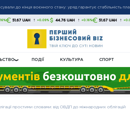
сували до кінця воєнного стану: уряд гарантує стабільність пл
гів: списання коштів без попередження стане нормою, українц
и
↑
↑
↑
UAH
44.76 UAH
51.67 UAH
44.76 
+0.09%
+0.16%
+0.09%
ну пенсійну реформу: що буде з виплатами
ЛЬСТВО
ПОДІЇ
КУЛЬТУРА
СПОРТ
лігації простими словами: від ОВДП до міжнародних облігацій