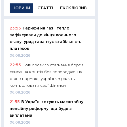
НОВИНИ
СТАТТІ
ЕКСКЛЮЗИВ
23:55
Тарифи на газ і тепло
11:29
Якісна інфо
зафіксували до кінця воєнного
успішного інвест
стану: уряд гарантує стабільність
21.07.2026
платіжок
11:26
Як заробити
06.08.2026
дохідність, ризик
22:55
Нові правила стягнення боргів:
державних обліга
списання коштів без попередження
08.07.2026
стане нормою, українцям радять
11:20
Ціна здоров’
контролювати свої фінанси
медицина майбут
06.08.2026
витрати людей
21:55
В Україні готують масштабну
01.07.2026
пенсійну реформу: що буде з
11:24
Професії ма
виплатами
рухається освіта 
06.08.2026
платитимуть біл