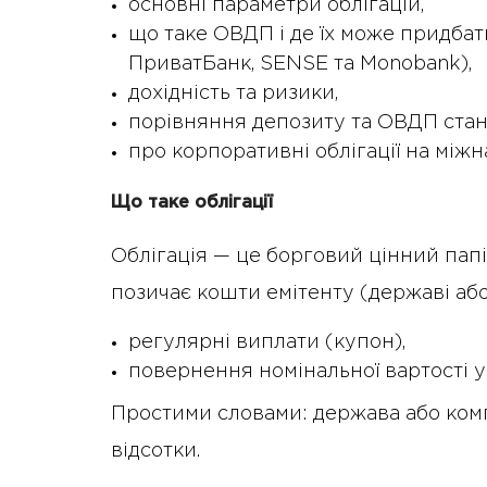
основні параметри облігацій,
що таке ОВДП і де їх може придбати
ПриватБанк, SENSE та Monobank),
дохідність та ризики,
порівняння депозиту та ОВДП стано
про корпоративні облігації на між
Що таке облігації
Облігація — це борговий цінний папі
позичає кошти емітенту (державі або 
регулярні виплати (купон),
повернення номінальної вартості у
Простими словами: держава або компа
відсотки.