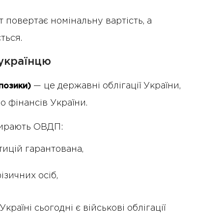
т повертає номінальну вартість, а
ться.
 українцю
— це державні облігації України,
позики)
о фінансів України.
бирають ОВДП:
тицій гарантована,
10 Січня 2025 року - 8:52
ізичних осіб,
Бізнес-Діалог: Вплив
штучного інтелекту на
раїні сьогодні є військові облігації
діяльність рад директорів