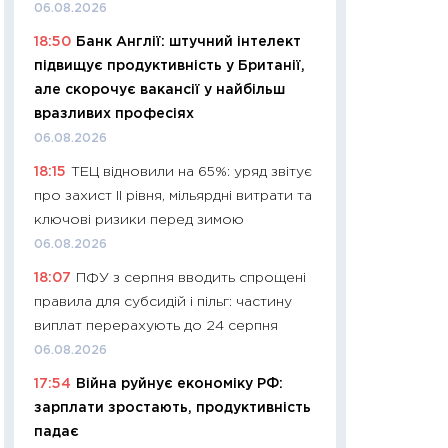
11:32
Більше зао
06.08.2026
впевненості: як 
18:50
Банк Англії: штучний інтелект
поведінка україн
підвищує продуктивність у Британії,
27.04.2026
але скорочує вакансії у найбільш
11:28
Чому їжа зн
вразливих професіях
як змінився прод
06.08.2026
українців у 2026 
18:15
ТЕЦ відновили на 65%: уряд звітує
13.04.2026
про захист II рівня, мільярдні витрати та
11:29
Скільки нас
ключові ризики перед зимою
великодній кошик
06.08.2026
власний розраху
18:07
ПФУ з серпня вводить спрощені
набору порівняно
правила для субсидій і пільг: частину
оцінкою
виплат перерахують до 24 серпня
06.04.2026
06.08.2026
11:24
Скільки кош
17:54
Війна руйнує економіку РФ:
стримування у 202
зарплати зростають, продуктивність
розмови з Майко
падає
арифметики пер