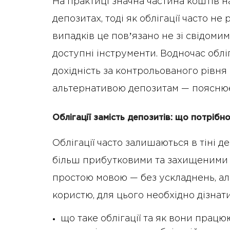
На практиці значна частина коштів 
депозитах, тоді як облігації часто не
випадків це повʼязано не зі свідомим
доступні інструменти. Водночас обл
дохідність за контрольованого рівня 
альтернативою депозитам — пояснює
Облігації замість депозитів: що потрібн
Облігації часто залишаються в тіні д
більш прибутковими та захищеними 
простою мовою — без ускладнень, ал
користю, для цього необхідно дізнат
що таке облігації та як вони працю