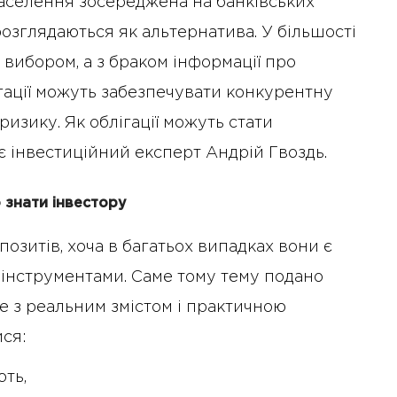
населення зосереджена на банківських
 розглядаються як альтернатива. У більшості
 вибором, а з браком інформації про
ігації можуть забезпечувати конкурентну
ризику. Як облігації можуть стати
 інвестиційний експерт Андрій Гвоздь.
о знати інвестору
епозитів, хоча в багатьох випадках вони є
інструментами. Саме тому тему подано
е з реальним змістом і практичною
ися:
ють,