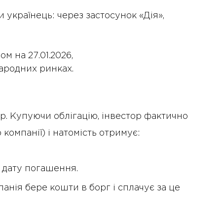
 українець: через застосунок «Дія»,
м на 27.01.2026,
народних ринках.
р. Купуючи облігацію, інвестор фактично
компанії) і натомість отримує:
 дату погашення.
нія бере кошти в борг і сплачує за це