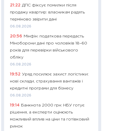
21:22
ДПС фіксує помилки після
29.06.2026
продажу квартир: власникам радять
11:27
Вступ-2026 в
терміново звірити дані
контракту, топ ун
06.08.2026
правила для абіту
20:56
Мінфін: податкова передасть
23.06.2026
Міноборони дані про чоловіків 18–60
11:29
Долар по 51,5
років для перевірки військового
тисяч: що наспра
обліку
Бюджетна деклар
06.08.2026
19.06.2026
19:52
Уряд посилює захист логістики:
11:22
Кадровий деф
нові склади, страхування вантажів і
вакансії: що зав
кредитні програми для бізнесу
найму
06.08.2026
11.06.2026
19:14
Банкнота 2000 грн: НБУ готує
11:27
Дорожчає ще
рішення, а експерти оцінюють
промислові ціни з
можливий вплив на ціни та готівковий
30.04.2026
ринок