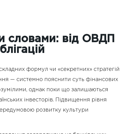
и словами: від ОВДП
блігацій
 складних формул чи «секретних» стратегій
ння — системно пояснити суть фінансових
розумілими, однак поки що залишаються
їнських інвесторів. Підвищення рівня
 передумовою розвитку культури