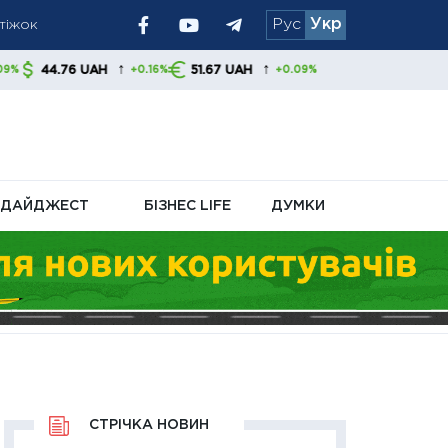
атіжок
Рус
Укр
ям радять
↑
↑
UAH
51.67 UAH
+0.16%
+0.09%
ДАЙДЖЕСТ
БІЗНЕС LIFE
ДУМКИ
СТРІЧКА НОВИН