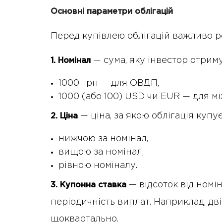
Основні параметри облігацій
Перед купівлею облігацій важливо ро
— сума, яку інвестор отриму
1. Номінал
1000 грн — для ОВДП,
1000 (або 100) USD чи EUR — для м
— ціна, за якою облігація купу
2. Ціна
нижчою за номінал,
вищою за номінал,
рівною номіналу.
— відсоток від номін
3. Купонна ставка
періодичність виплат. Наприклад, двіч
щоквартально.