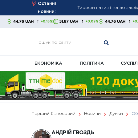
Тарифи на газ і тепло зафік
Skip
Останні
Нові правила стягнення бор
to
новини:
контролювати свої фінанс
content
↑
↑
↑
UAH
51.67 UAH
44.76 UAH
51.67 
+0.16%
+0.09%
+0.16%
В Україні готують масштаб
ЕКОНОМІКА
ПОЛІТИКА
СУСПІ
Перший бізнесовий
Новини
Думки
Об
АНДРІЙ ГВОЗДЬ