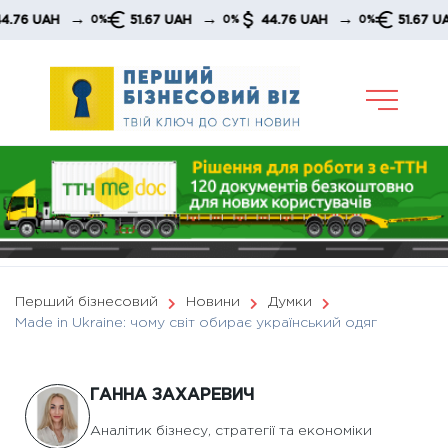
Skip
→
→
→
→
AH
51.67 UAH
44.76 UAH
51.67 UAH
0%
0%
0%
0
to
content
Перший бізнесовий
Новини
Думки
Made in Ukraine: чому світ обирає український одяг
ГАННА ЗАХАРЕВИЧ
Аналітик бізнесу, стратегії та економіки