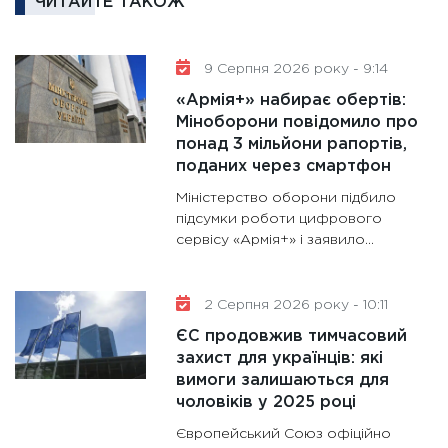
ЧИТАЙТЕ ТАКОЖ
30.01.20
11:30
Кр
роблять
9 Серпня 2026 року - 9:14
28.01.20
«Армія+» набирає обертів:
11:28
Де
Міноборони повідомило про
понад 3 мільйони рапортів,
гранто
поданих через смартфон
13.01.20
Міністерство оборони підбило
11:30
Ст
підсумки роботи цифрового
майбут
сервісу «Армія+» і заявило...
31.12.20
2 Серпня 2026 року - 10:11
ЄС продовжив тимчасовий
захист для українців: які
вимоги залишаються для
чоловіків у 2025 році
Європейський Союз офіційно