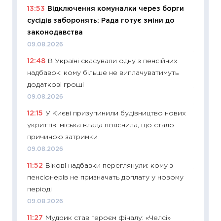
11:32
Бі
13:53
Відключення комуналки через борги
впевне
сусідів заборонять: Рада готує зміни до
поведін
законодавства
27.04.2
09.08.2026
11:28
Чо
12:48
В Україні скасували одну з пенсійних
змінив
надбавок: кому більше не виплачуватимуть
2026 р
додаткові гроші
13.04.20
09.08.2026
11:29
Ск
12:15
У Києві призупинили будівництво нових
кошик 
укриттів: міська влада пояснила, що стало
базово
причиною затримки
оцінко
09.08.2026
06.04.2
11:52
Вікові надбавки переглянули: кому з
11:24
Ск
пенсіонерів не призначать доплату у новому
у 2026
періоді
KSE до
09.08.2026
30.03.2
11:27
Мудрик став героєм фіналу: «Челсі»