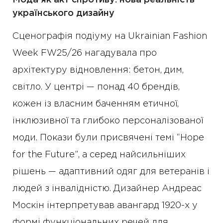
Мода як акт спротиву: нова реальність
українського дизайну
Сценографія подіуму на Ukrainian Fashion
Week FW25/26 нагадувала про
архітектуру відновлення: бетон, дим,
світло. У центрі — понад 40 брендів,
кожен із власним баченням етичної,
інклюзивної та глибоко персоналізованої
моди. Покази були присвячені темі “Hope
for the Future”, а серед найсильніших
рішень — адаптивний одяг для ветеранів і
людей з інвалідністю. Дизайнер Андреас
Москін інтерпретував авангард 1920-х у
формі функціональних речей для