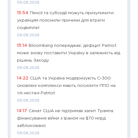
09.08.2026
освіта 
15:54
Пенсії та субсидії можуть призупинити:
29.06.2
українцям пояснили причини для втрати
11:27
Вс
соцвиплат
топ уні
09.08.2026
абітурі
15:14
Bloomberg попереджає: дефіцит Patriot
23.06.2
може знову поставити Україну в залежність від
11:29
До
рішень Заходу
наспра
09.08.2026
2027–2
14:22
США та Україна модернізують С‑300:
19.06.20
оновлені комплекси мають посилити ППО на
11:22
Ка
тлі нестачі Patriot
що зав
09.08.2026
11.06.20
14:17
Сенат США не підтримав запит Трампа:
11:27
До
фінансування війни з Іраном на $70 млрд
ціни зм
заблоковано
30.04.2
09.08.2026