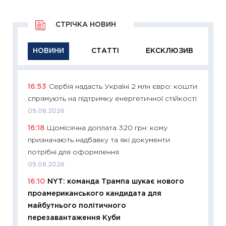
СТРІЧКА НОВИН
НОВИНИ
СТАТТІ
ЕКСКЛЮЗИВ
16:53
Сербія надасть Україні 2 млн євро: кошти
11:29
Як
спрямують на підтримку енергетичної стійкості
інвест
09.08.2026
21.07.20
16:18
Щомісячна доплата 320 грн: кому
11:26
Як
призначають надбавку та які документи
ризики
потрібні для оформлення
облігац
09.08.2026
08.07.2
16:10
NYT: команда Трампа шукає нового
11:20
Ці
проамериканського кандидата для
майбут
майбутнього політичного
01.07.2
перезавантаження Куби
11:24
Пр