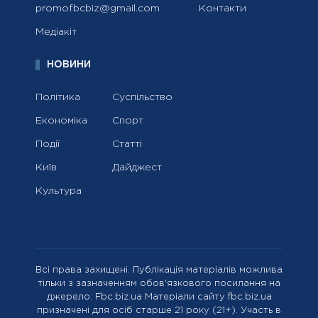
promofbcbiz@gmail.com
Контакти
Медіакіт
НОВИНИ
Політика
Суспільство
Економіка
Спорт
Події
Статті
Київ
Дайджест
Культура
Всі права захищені. Публікація матеріалів можлива
тільки з зазначенням обов'язкового посилання на
джерело: Fbc.biz.ua Матеріали сайту fbc.biz.ua
призначені для осіб старше 21 року (21+). Участь в