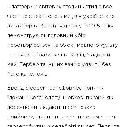
Платформи світових столиць стилю все
частіше стають сценами для українських
дизайнерів. Ruslan Baginskiy із 2015 року
демонструє, як головний убір
перетворюється на об’єкт модного культу
— зіркові образи Белли Хадід, Мадонни,
Кайї Гербер та інших важко уявити без
його капелюхів.
Бренд Sleeper трансформує поняття
“домашнього” одягу: шовкові піжами, які
доречно виглядають на світських
прийомах, стали впізнаваним елементом
гардеробу таких селебріті як Кеті Перрі та