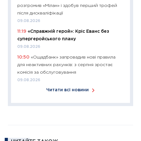
11:26
Зо
розгромив «Мілан» і здобув перший трофей
купува
після дискваліфікації
12.03.20
09.08.2026
11:27
Ек
11:19
«Справжній герой»: Кріс Еванс без
змінило
супергеройського плану
розвитк
09.08.2026
24.02.2
10:50
«Ощадбанк» запровадив нові правила
11:26
Сп
для неактивних рахунків: з серпня зростає
2026: 
комісія за обслуговування
ліквідн
09.08.2026
18.02.20
Читати всі новини
11:27
За
диктує
16.02.20
11:30
Ре
роль US
та зни