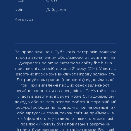
Події
Статті
Київ
Дайджест
Культура
Всі права захищені. Публікація матеріалів можлива
тільки з зазначенням обов'язкового посилання на
джерело: Fbc.biz.ua Матеріали сайту fbc.biz.ua
призначені для осіб старше 21 року (21+). Участь в
азартних іграх може викликати ігрову залежність.
Дотримуйтесь правил (принципів) відповідальної
гри. При виявленні перших ознак залежності
негайно зверніться до спеціаліста. Пам'ятайте, що
участь в азартних іграх не може бути джерелом
доходів або альтернативою роботі. Інформаційний
ресурс fbc.biz.ua не проводить ігри на реальні та/
або віртуальні гроші, також сайт не приймає ні в
якій формі оплату ставок та інших платежів, які
пов’язані/можуть бути пов’язані з азартними
іграми, букмекерами чи тоталізаторами. Будь-які