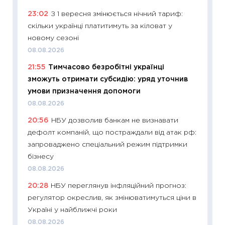
11:26
Як
23:02
З 1 вересня змінюється нічний тариф:
ризики
скільки українці платитимуть за кіловат у
облігац
новому сезоні
08.07.2
08.08.2026
11:20
Ці
21:55
Тимчасово безробітні українці
майбут
зможуть отримати субсидію: уряд уточнив
01.07.2
умови призначення допомоги
11:24
Пр
08.08.2026
освіта 
20:56
НБУ дозволив банкам не визнавати
29.06.2
дефолт компаній, що постраждали від атак рф:
11:27
Вс
запроваджено спеціальний режим підтримки
топ уні
бізнесу
абітурі
08.08.2026
23.06.2
20:28
НБУ переглянув інфляційний прогноз:
11:29
До
регулятор окреслив, як змінюватимуться ціни в
наспра
Україні у найближчі роки
2027–2
08.08.2026