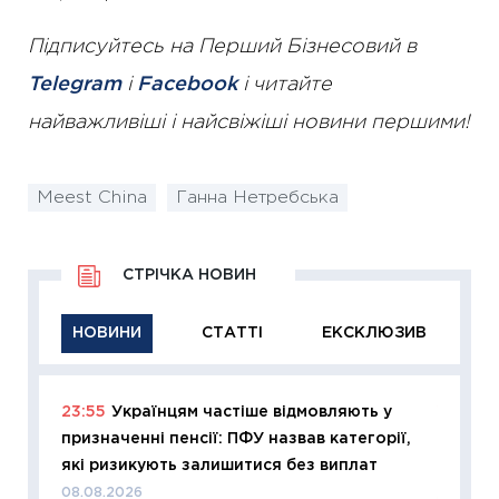
Підписуйтесь на Перший Бізнесовий в
Telegram
і
Facebook
і читайте
найважливіші і найсвіжіші новини першими!
Meest China
Ганна Нетребська
СТРІЧКА НОВИН
НОВИНИ
СТАТТІ
ЕКСКЛЮЗИВ
23:55
Українцям частіше відмовляють у
11:29
Як
призначенні пенсії: ПФУ назвав категорії,
інвест
які ризикують залишитися без виплат
21.07.20
08.08.2026