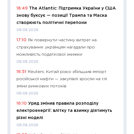
базово
18:49
The Atlantic: Підтримка України у США
оцінко
знову буксує — позиції Трампа та Маска
06.04.2
створюють політичні перепони
11:24
Ск
08.08.2026
у 2026
17:10
Як повернути частину витрат на
KSE до
страхування: українцям нагадали про
30.03.2
можливість податкової знижки
11:26
Зо
08.08.2026
купува
16:51
Reuters: Китай різко збільшив імпорт
12.03.20
російської нафти — закупівлі зросли на тлі
11:27
Ек
зміни ринкових потоків
змінило
08.08.2026
розвитк
16:10
Уряд змінив правила розподілу
24.02.2
електроенергії: влітку та взимку діятимуть
11:26
Сп
різні моделі
2026: 
08.08.2026
ліквідн