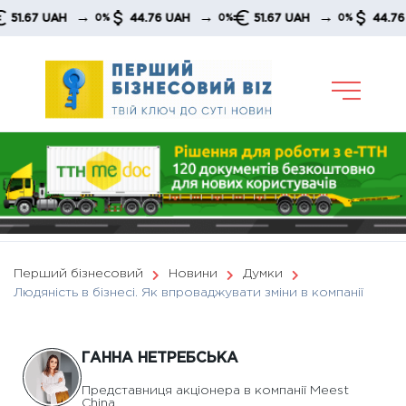
Skip
→
→
→
 UAH
44.76 UAH
51.67 UAH
44.76 UAH
0%
0%
0%
to
content
Перший бізнесовий
Новини
Думки
Людяність в бізнесі. Як впроваджувати зміни в компанії
ГАННА НЕТРЕБСЬКА
Представниця акціонера в компанії Meest
China