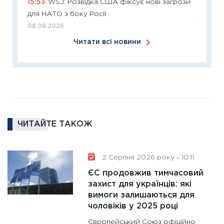
15:53
WSJ: Розвідка США фіксує нові загрози
18.02.20
для НАТО з боку Росії
11:27
За
08.08.2026
диктує
Читати всі новини
16.02.20
11:30
Ре
роль US
та зни
30.01.20
11:30
Кр
ЧИТАЙТЕ ТАКОЖ
роблять
28.01.20
2 Серпня 2026 року - 10:11
11:28
Де
гранто
ЄС продовжив тимчасовий
захист для українців: які
13.01.20
вимоги залишаються для
11:30
Ст
чоловіків у 2025 році
майбут
Європейський Союз офіційно