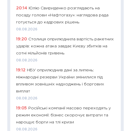
19.06.20
20:14
Юлію Свириденко розглядають на
11:22
Ка
посаду голови «Нафтогазу»: наглядова рада
що зав
готується до кадрових рішень
11.06.20
08.08.2026
11:27
До
19:20
Столиця оприлюднила вартість ракетних
ціни зм
ударів: кожна атака завдає Києву збитків на
30.04.2
сотні мільйонів гривень
11:32
Бі
08.08.2026
впевне
19:12
НБУ оприлюднив дані за липень:
поведін
міжнародні резерви України змінилися під
27.04.2
впливом зовнішніх надходжень і боргових
11:28
Чо
виплат
змінив
08.08.2026
2026 р
19:05
Російські компанії масово переходять у
13.04.20
режим економії: бізнес скорочує витрати та
11:29
Ск
нарощує борги на тлі кризи
кошик 
08.08.2026